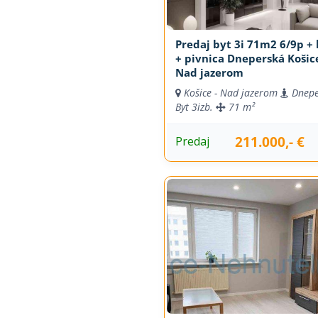
Predaj byt 3i 71m2 6/9p + 
+ pivnica Dneperská Košice
Nad jazerom
Košice - Nad jazerom
Dnepe
Byt
3izb.
71 m²
211.000,- €
Predaj