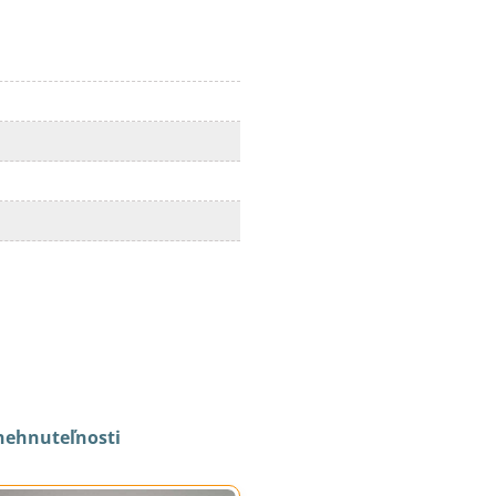
n
nehnuteľnosti