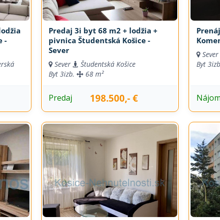
lodžia
Predaj 3i byt 68 m2 + lodžia +
Prenáj
 -
pivnica Študentská Košice -
Komen
Sever
Sever
rská
Sever
Študentská Košice
Byt
3iz
Byt
3izb.
68 m²
198.500,- €
Predaj
Nájo