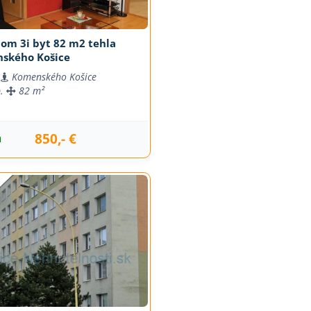
om 3i byt 82 m2 tehla
ského Košice
Komenského Košice
b.
82 m²
850,- €
m