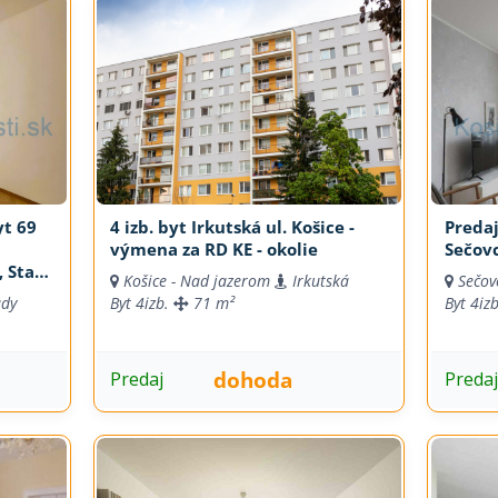
yt 69
4 izb. byt Irkutská ul. Košice -
Predaj
a
výmena za RD KE - okolie
Sečov
, Staré
Košice - Nad jazerom
Irkutská
Sečov
ády
Byt
4izb.
71 m²
Byt
4iz
dohoda
Predaj
Preda