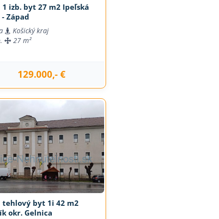
 1 izb. byt 27 m2 Ipeľská
 - Západ
a
Košický kraj
b.
27 m²
129.000,- €
j
 tehlový byt 1i 42 m2
k okr. Gelnica