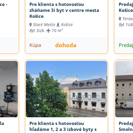
Pre klienta s hotovosťou
Predaj
zháňame 3i byt v centre mesta
Košice
Košice
Teras
Staré Mesto
Košice
Byt
1iz
Byt
3izb.
70 m²
dohoda
Kúpa
Preda
la
Pre klienta s hotovosťou
Predaj
hľadáme 1, 2 a 3 izbové byty s
Smolní