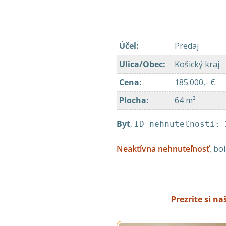
Účel
:
Predaj
Ulica/Obec
:
Košický kraj
Cena
:
185.000,- €
Plocha
:
64 m²
Byt
,
ID nehnuteľnosti: 
Neaktívna nehnuteľnosť
, bo
Prezrite si n