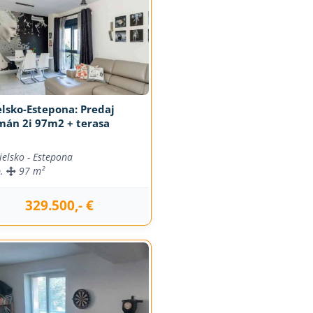
lsko-Estepona: Predaj
mán 2i 97m2 + terasa
ielsko - Estepona
b.
97 m²
329.500,- €
j