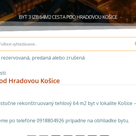
BYT 3 IZB 64M2 CESTA POD HRADOVOU KOŠICE
a rezervovaná, predaná alebo zrušená
ti:
pod Hradovou Košice
točne rekonštruovaný tehlový 64 m2 byt v lokalite Košice –
eme po telefóne 0918804926 prípadne na obhliadke bytu.