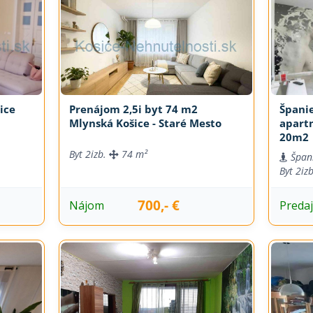
ice
Prenájom 2,5i byt 74 m2
Španie
Mlynská Košice - Staré Mesto
apart
20m2
Byt
2izb.
74 m²
Špan
Byt
2iz
700,- €
Nájom
Preda