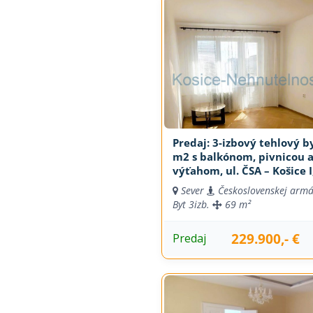
Predaj: 3-izbový tehlový b
m2 s balkónom, pivnicou 
výťahom, ul. ČSA – Košice I
Mesto
Sever
Československej arm
Byt
3izb.
69 m²
229.900,- €
Predaj