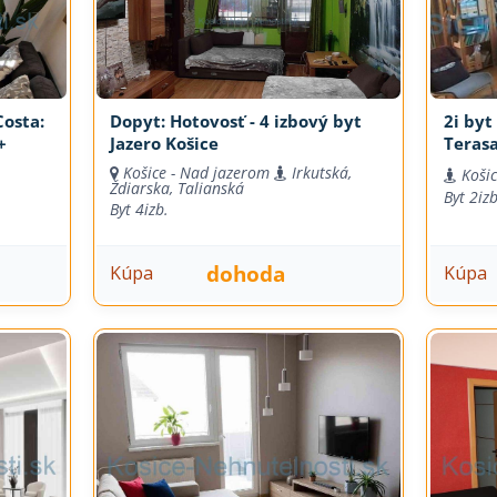
osta:
Dopyt: Hotovosť - 4 izbový byt
2i byt
+
Jazero Košice
Terasa
Košice - Nad jazerom
Irkutská,
Košic
Ždiarska, Talianská
Byt
2iz
Byt
4izb.
dohoda
Kúpa
Kúpa