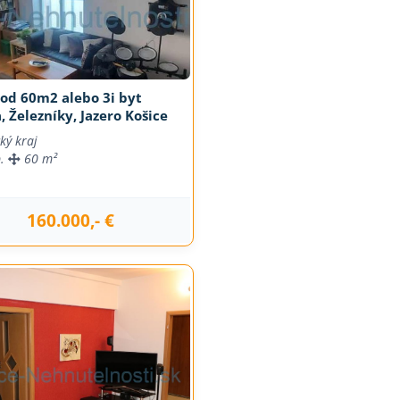
 od 60m2 alebo 3i byt
, Železníky, Jazero Košice
ký kraj
b.
60 m²
160.000,- €