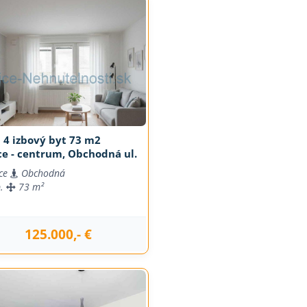
 4 izbový byt 73 m2
ce - centrum, Obchodná ul.
ce
Obchodná
b.
73 m²
125.000,- €
j