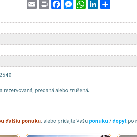
Email
Print
Facebook
Messenger
WhatsApp
LinkedI
Share
2549
la rezervovaná, predaná alebo zrušená.
ašu ďalšiu ponuku
, alebo pridajte Vašu
ponuku
/
dopyt
po