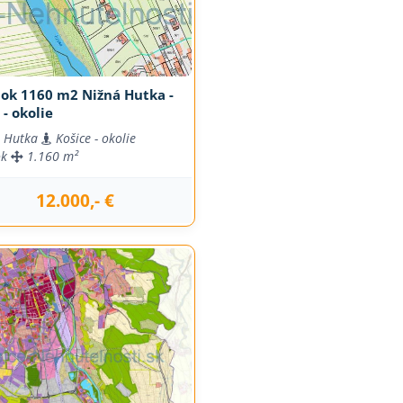
ok 1160 m2 Nižná Hutka -
 - okolie
 Hutka
Košice - okolie
ok
1.160 m²
12.000,- €
j