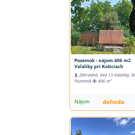
Pozemok - nájom 406 m2
Valaliky pri Košiciach
Záhradná, 044 13 Valaliky, S
Pozemok
406 m²
dohoda
Nájom