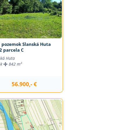
j pozemok Slanská Huta
2 parcela C
ská Huta
ok
842 m²
56.900,- €
j