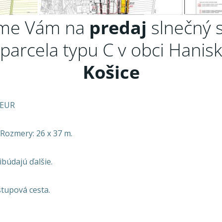
me Vám na
predaj
slnečný 
 parcela typu C v obci Hanis
Košice
 EUR
Rozmery: 26 x 37 m.
ibúdajú ďalšie.
tupová cesta.