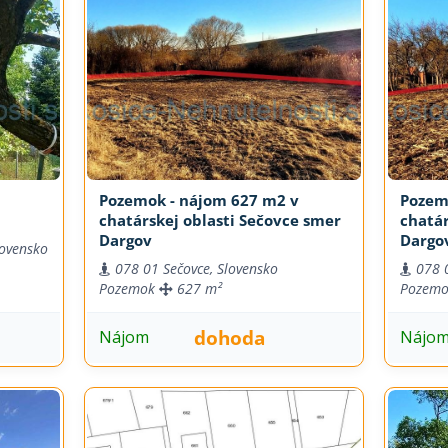
Pozemok - nájom 627 m2 v
Pozem
chatárskej oblasti Sečovce smer
chatár
Dargov
Dargo
lovensko
078 01 Sečovce, Slovensko
078 
Pozemok
627 m²
Pozem
dohoda
Nájom
Nájo