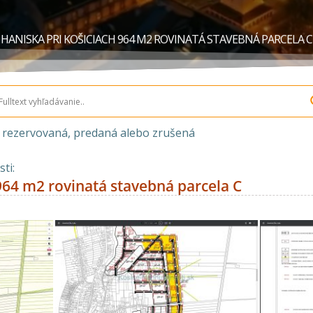
HANISKA PRI KOŠICIACH 964 M2 ROVINATÁ STAVEBNÁ PARCELA C
a rezervovaná, predaná alebo zrušená
ti:
964 m2 rovinatá stavebná parcela C