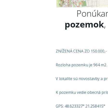
Ponúka
pozemok
,
ZNÍŽENÁ CENA ZO 150.000,-
Rozloha pozemku je 964 m2. 
V lokalite sú novostavby a pr
K pozemku vedie obecná prís
GPS: 48.623327° 21.258415°