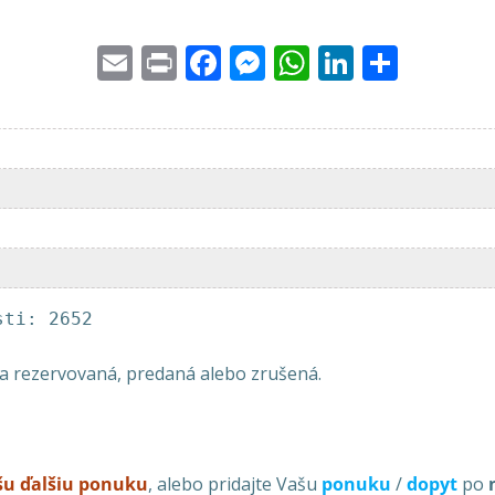
Email
Print
Facebook
Messenger
WhatsApp
LinkedI
Share
sti: 2652
la rezervovaná, predaná alebo zrušená.
ašu ďalšiu ponuku
, alebo pridajte Vašu
ponuku
/
dopyt
po