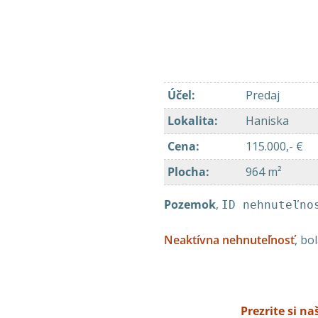
Účel
:
Predaj
Lokalita
:
Haniska
Cena
:
115.000,- €
Plocha
:
964 m²
Pozemok
,
ID nehnuteľno
Neaktívna nehnuteľnosť
, bo
Prezrite si n