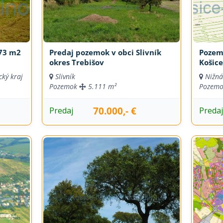
73 m2
Predaj pozemok v obci Slivník
Pozem
okres Trebišov
Košice
cký kraj
Slivník
Nižná
Pozemok
5.111 m²
Pozem
70.000,- €
Predaj
Preda