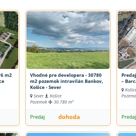
76 m2
Vhodné pre developera - 30780
Preda
ce
m2 pozemok intravilán Bankov,
– Barc
Košice - Sever
Košic
Sever
Košice
Pozem
Pozemok
30.780 m²
dohoda
Predaj
Preda