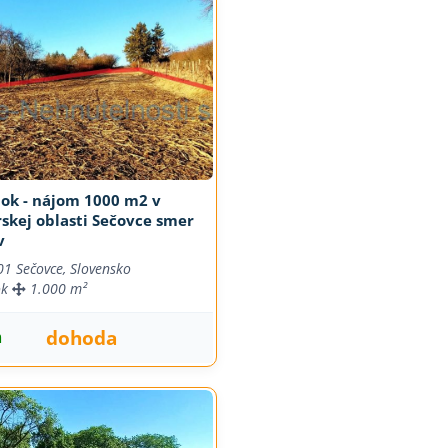
ok - nájom 1000 m2 v
skej oblasti Sečovce smer
v
01 Sečovce, Slovensko
ok
1.000 m²
dohoda
m