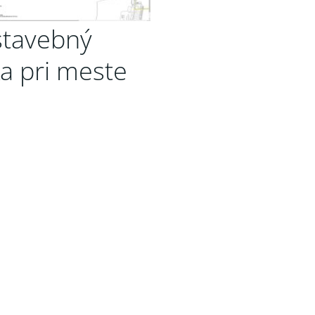
stavebný
ka pri meste