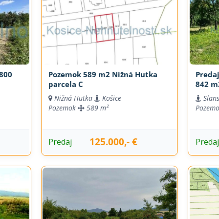
800
Pozemok 589 m2 Nižná Hutka
Preda
parcela C
842 m
Nižná Hutka
Košice
Slan
Pozemok
589 m²
Pozem
125.000,- €
Predaj
Preda