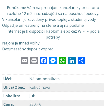
Ponúkame Vám na prenájom kancelársky priestor o
rozlohe 12 m2, nachádzajúci sa na poschodí budovy.
V kancelárii je zavedený prívod teplej a studenej vody.
Odpad je umiestnený na stene a aj na podlahe.
Internet je k dispozícii káblom alebo cez WIFI – podľa
potreby.
Nájom je ihneď voľný.
Dvojmesačný depozit vopred.
Email
Print
Facebook
Messenger
WhatsApp
LinkedI
Share
Účel
:
Nájom-ponúkam
Ulica/Obec
:
Kukučínova
Lokalita
:
Juh
Cena
:
250,- €