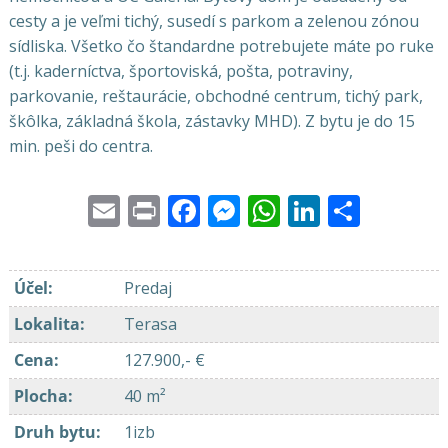
cesty a je veľmi tichý, susedí s parkom a zelenou zónou
sídliska. Všetko čo štandardne potrebujete máte po ruke
(t.j. kaderníctva, športoviská, pošta, potraviny,
parkovanie, reštaurácie, obchodné centrum, tichý park,
škôlka, základná škola, zástavky MHD). Z bytu je do 15
min. peši do centra.
Email
Print
Facebook
Messenger
WhatsApp
LinkedI
Share
Účel
:
Predaj
Lokalita
:
Terasa
Cena
:
127.900,- €
Plocha
:
40 m²
Druh bytu
:
1izb