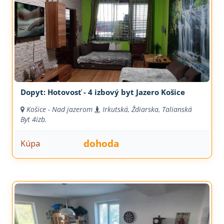
Dopyt: Hotovosť - 4 izbový byt Jazero Košice
Košice - Nad jazerom
Irkutská, Ždiarska, Talianská
Byt
4izb.
dohoda
Kúpa