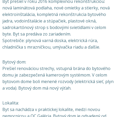
Byt prešiel v roku 2016 komplexnou rekonštrukciou:
nová laminátová podlaha, nové omietky a stierky, nová
elektroinštalácia, kompletná rekonštrukcia bytového
jadra, vodoinštalácie a stúpačiek, plastové okná,
sadrokartónový strop s bodovými svietidlami v celom
byte. Byt sa predáva zo zariadením.
Spotrebiče: plynová varná doska, elektrická rúra,
chladnička s mrazničkou, umývačka riadu a ďalšie.
Bytový dom:
Prešiel renováciou strechy, vstupná brána do bytového
domu je zabezpečená kamerovým systémom. V celom
bytovom dome boli menené rozvody (elektrická sieť, plyn
a voda). Bytový dom má nový výťah.
Lokalita:
Byt sa nachádza v praktickej lokalite, medzi novou
nemocnicou a OC Galéria. Bytový dom je odsadený od