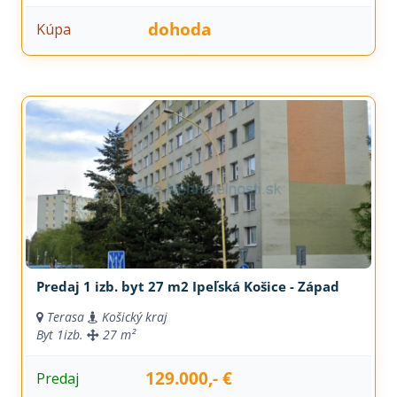
dohoda
Kúpa
Predaj 1 izb. byt 27 m2 Ipeľská Košice - Západ
Terasa
Košický kraj
Byt
1izb.
27 m²
129.000,- €
Predaj