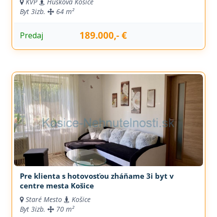
KVP
Húsková Košice
Byt
3izb.
64 m²
189.000,- €
Predaj
Pre klienta s hotovosťou zháňame 3i byt v
centre mesta Košice
Staré Mesto
Košice
Byt
3izb.
70 m²