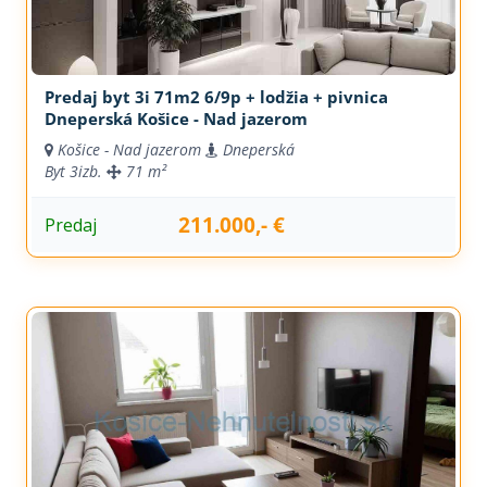
Predaj byt 3i 71m2 6/9p + lodžia + pivnica
Dneperská Košice - Nad jazerom
Košice - Nad jazerom
Dneperská
Byt
3izb.
71 m²
211.000,- €
Predaj