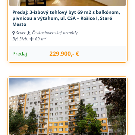
Predaj: 3-izbový tehlový byt 69 m2 s balkónom,
pivnicou a výťahom, ul. ČSA – Košice I, Staré
Mesto
Sever
Československej armády
Byt
3izb.
69 m²
229.900,- €
Predaj