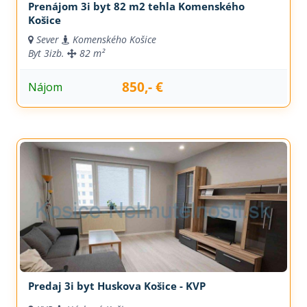
Prenájom 3i byt 82 m2 tehla Komenského
Košice
Sever
Komenského Košice
Byt
3izb.
82 m²
850,- €
Nájom
Predaj 3i byt Huskova Košice - KVP