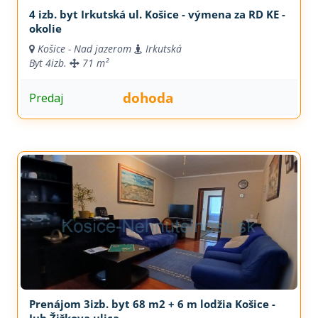
4 izb. byt Irkutská ul. Košice - výmena za RD KE -
okolie
Košice - Nad jazerom
Irkutská
Byt
4izb.
71 m²
dohoda
Predaj
Prenájom 3izb. byt 68 m2 + 6 m lodžia Košice -