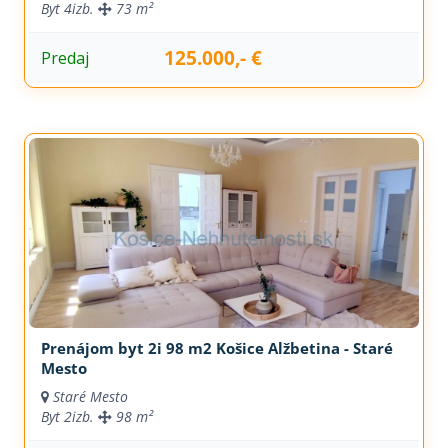
Byt
4izb.
73 m²
125.000,- €
Predaj
Prenájom byt 2i 98 m2 Košice Alžbetina - Staré
Mesto
Staré Mesto
Byt
2izb.
98 m²