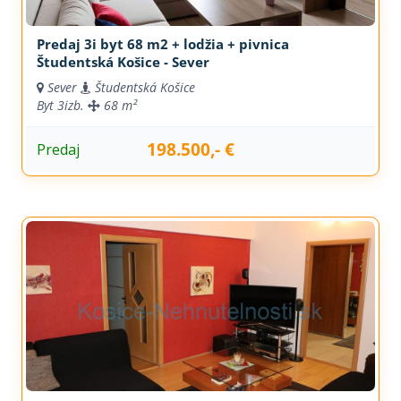
Predaj 3i byt 68 m2 + lodžia + pivnica
Študentská Košice - Sever
Sever
Študentská Košice
Byt
3izb.
68 m²
198.500,- €
Predaj