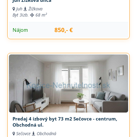
Juh Žižkova ulica
Juh
Žižkova
Byt
3izb.
68 m²
850,- €
Nájom
Predaj 4 izbový byt 73 m2 Sečovce - centrum,
Obchodná ul.
Sečovce
Obchodná