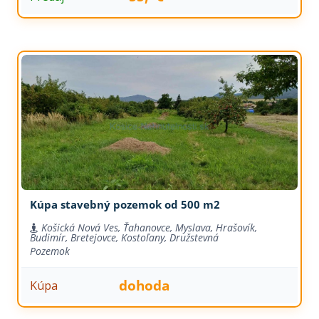
Kúpa stavebný pozemok od 500 m2
Košická Nová Ves, Ťahanovce, Myslava, Hrašovík,
Budimír, Bretejovce, Kostoľany, Družstevná
Pozemok
dohoda
Kúpa