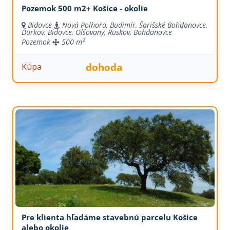
Pozemok 500 m2+ Košice - okolie
Bidovce
Nová Polhora, Budimír, Šarišské Bohdanovce,
Ďurkov, Bidovce, Olšovany, Ruskov, Bohdanovce
Pozemok
500 m²
dohoda
Kúpa
Pre klienta hľadáme stavebnú parcelu Košice
alebo okolie