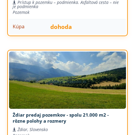
Prístup k pozemku – podmienka. Asfaltová cesta – nie
je podmienka
Pozemok
dohoda
Kúpa
Ždiar predaj pozemkov - spolu 21.000 m2 -
rôzne polohy a rozmery
Ždiar, Slovensko