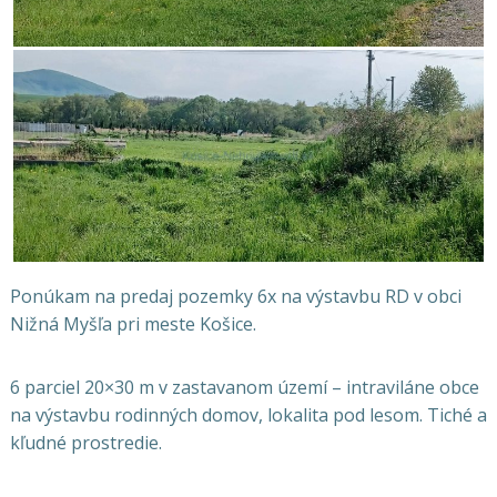
Ponúkam na predaj pozemky 6x na výstavbu RD v obci
Nižná Myšľa pri meste Košice.
6 parciel 20×30 m v zastavanom území – intraviláne obce
na výstavbu rodinných domov, lokalita pod lesom. Tiché a
kľudné prostredie.