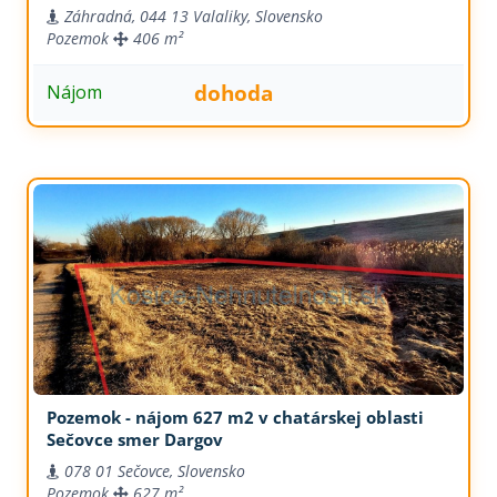
Záhradná, 044 13 Valaliky, Slovensko
Pozemok
406 m²
dohoda
Nájom
Pozemok - nájom 627 m2 v chatárskej oblasti
Sečovce smer Dargov
078 01 Sečovce, Slovensko
Pozemok
627 m²