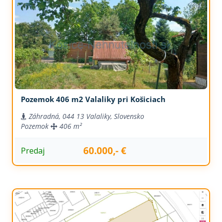
Pozemok 406 m2 Valaliky pri Košiciach
Záhradná, 044 13 Valaliky, Slovensko
Pozemok
406 m²
60.000,- €
Predaj