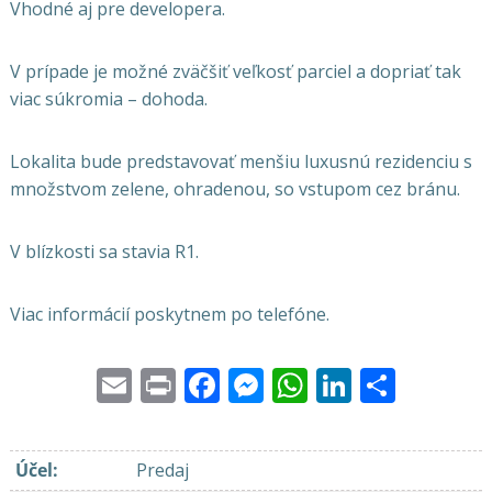
Vhodné aj pre developera.
V prípade je možné zväčšiť veľkosť parciel a dopriať tak
viac súkromia – dohoda.
Lokalita bude predstavovať menšiu luxusnú rezidenciu s
množstvom zelene, ohradenou, so vstupom cez bránu.
V blízkosti sa stavia R1.
Viac informácií poskytnem po telefóne.
Email
Print
Facebook
Messenger
WhatsApp
LinkedI
Share
Účel
:
Predaj