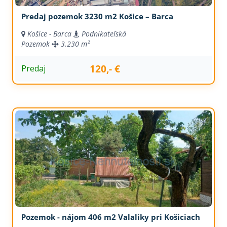
Predaj pozemok 3230 m2 Košice – Barca
Košice - Barca
Podnikateľská
Pozemok
3.230 m²
120,- €
Predaj
Pozemok - nájom 406 m2 Valaliky pri Košiciach