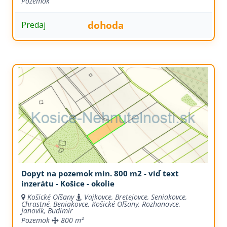
Pozemok
dohoda
Predaj
Dopyt na pozemok min. 800 m2 - viď text
inzerátu - Košice - okolie
Košické Oľšany
Vajkovce, Bretejovce, Seniakovce,
Chrastné, Beniakovce, Košické Oľšany, Rozhanovce,
Janovík, Budimír
Pozemok
800 m²