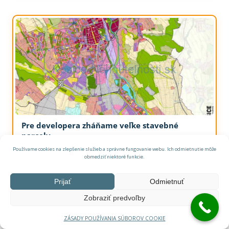
Pre developera zháňame veľke stavebné
parcely
Staré Mesto
Používame cookies na zlepšenie služieb a správne fungovanie webu. Ich odmietnutie môže
obmedziť niektoré funkcie.
Pozemok
Prijať
Odmietnuť
dohoda
Kúpa
Zobraziť predvoľby
ZÁSADY POUŽÍVANIA SÚBOROV COOKIE