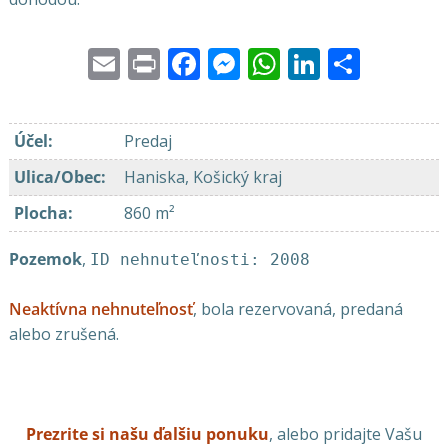
Email
Print
Facebook
Messenger
WhatsApp
LinkedI
Share
Účel
:
Predaj
Ulica/Obec
:
Haniska, Košický kraj
Plocha
:
860 m²
Pozemok
,
ID nehnuteľnosti: 2008
Neaktívna nehnuteľnosť
, bola rezervovaná, predaná
alebo zrušená.
Prezrite si našu ďalšiu ponuku
, alebo pridajte Vašu