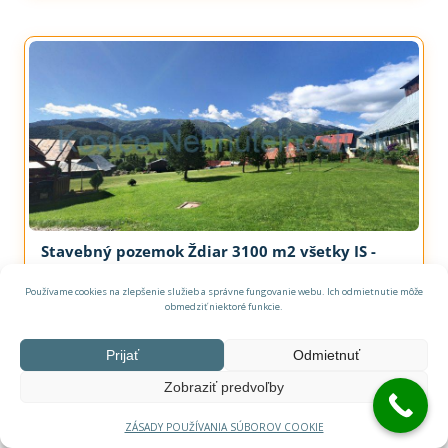
Stavebný pozemok Ždiar 3100 m2 všetky IS -
možnosť okamžitej stavby
Používame cookies na zlepšenie služieb a správne fungovanie webu. Ich odmietnutie môže
Ždiar, Prešovský kraj
obmedziť niektoré funkcie.
Pozemok
3.100 m²
Prijať
Odmietnuť
130,- €
Predaj
Zobraziť predvoľby
ZÁSADY POUŽÍVANIA SÚBOROV COOKIE