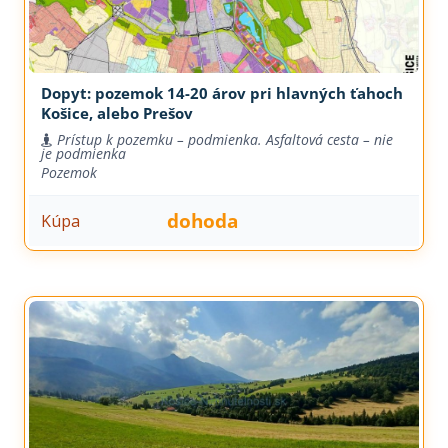
Dopyt: pozemok 14-20 árov pri hlavných ťahoch
Košice, alebo Prešov
Prístup k pozemku – podmienka. Asfaltová cesta – nie
je podmienka
Pozemok
dohoda
Kúpa