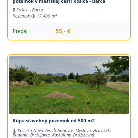
pozemok v mestskej časti Košice - Barca
Košice - Barca
Pozemok
17.400 m²
55,- €
Predaj
Kúpa stavebný pozemok od 500 m2
Košická Nová Ves, Ťahanovce, Myslava, Hrašovík,
Budimír, Bretejovce, Kostoľany, Družstevná