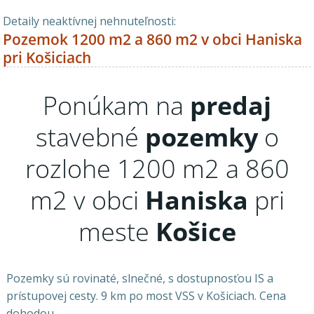
Detaily neaktívnej nehnuteľnosti:
Pozemok 1200 m2 a 860 m2 v obci Haniska
pri Košiciach
Ponúkam na
predaj
stavebné
pozemky
o
rozlohe 1200 m2 a 860
m2 v obci
Haniska
pri
meste
Košice
Pozemky sú rovinaté, slnečné, s dostupnosťou IS a
prístupovej cesty. 9 km po most VSS v Košiciach. Cena
dohodou.