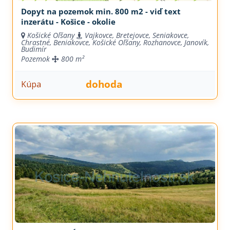
Dopyt na pozemok min. 800 m2 - viď text
inzerátu - Košice - okolie
Košické Oľšany
Vajkovce, Bretejovce, Seniakovce,
Chrastné, Beniakovce, Košické Oľšany, Rozhanovce, Janovík,
Budimír
Pozemok
800 m²
dohoda
Kúpa