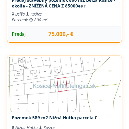
Predaj stavebný pozemok 800 m2 Belža Košice -
okolie - ZNÍŽENÁ CENA Z 85000eur
Belža
Košice
Pozemok
800 m²
75.000,- €
Predaj
Pozemok 589 m2 Nižná Hutka parcela C
Nižná Hutka
Košice