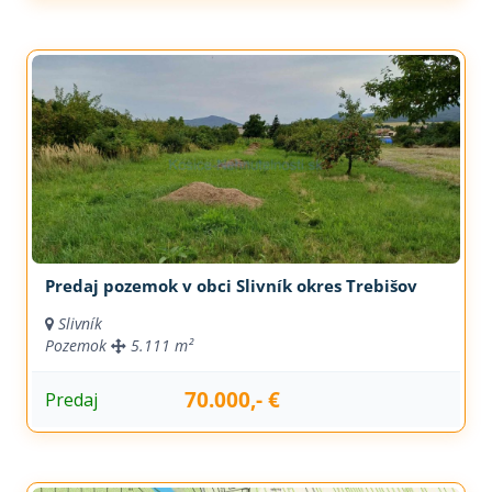
Predaj pozemok v obci Slivník okres Trebišov
Slivník
Pozemok
5.111 m²
70.000,- €
Predaj