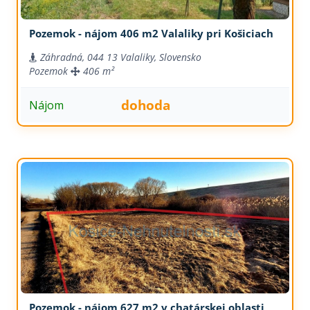
Pozemok - nájom 406 m2 Valaliky pri Košiciach
Záhradná, 044 13 Valaliky, Slovensko
Pozemok
406 m²
dohoda
Nájom
Pozemok - nájom 627 m2 v chatárskej oblasti