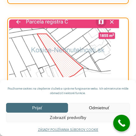
Pozemok Vojčice 1855 m2 tichá lokalita
Používame cookies na zlepšenie služieb a správne fungovanie webu. Ich odmietnutie môže
Okres Trebišov
obmedziť niektoré funkcie.
Pozemok
Prijať
Odmietnuť
17.990,- €
Predaj
Zobraziť predvoľby
ZÁSADY POUŽÍVANIA SÚBOROV COOKIE