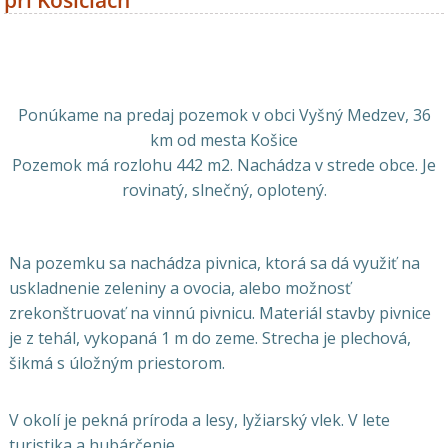
pri Košiciach
Ponúkame na predaj pozemok v obci Vyšný Medzev, 36
km od mesta Košice
Pozemok má rozlohu 442 m2. Nachádza v strede obce. Je
rovinatý, slnečný, oplotený.
Na pozemku sa nachádza pivnica, ktorá sa dá využiť na
uskladnenie zeleniny a ovocia, alebo možnosť
zrekonštruovať na vinnú pivnicu. Materiál stavby pivnice
je z tehál, vykopaná 1 m do zeme. Strecha je plechová,
šikmá s úložným priestorom.
V okolí je pekná príroda a lesy, lyžiarský vlek. V lete
turistika a hubárčenie.