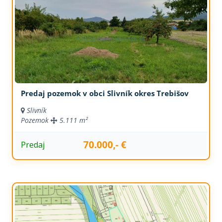
Predaj pozemok v obci Slivník okres Trebišov
Slivník
Pozemok
5.111 m²
70.000,- €
Predaj