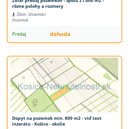
Ždiar predaj pozemkov - spolu 21.000 m2 -
rôzne polohy a rozmery
Ždiar, Slovensko
Pozemok
dohoda
Predaj
Dopyt na pozemok min. 800 m2 - viď text
inzerátu - Košice - okolie