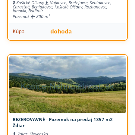
Košické Oľšany
Vajkovce, Bretejovce, Seniakovce,
Chrastné, Beniakovce, Košické Oľšany, Rozhanovce,
Janovík, Budimír
Pozemok
800 m²
dohoda
Kúpa
REZEROVAVNÉ - Pozemok na predaj 1357 m2
Ždiar
Ždiar, Slovensko