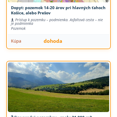
Dopyt: pozemok 14-20 árov pri hlavných ťahoch
Košice, alebo Prešov
Prístup k pozemku – podmienka. Asfaltová cesta – nie
je podmienka
Pozemok
dohoda
Kúpa