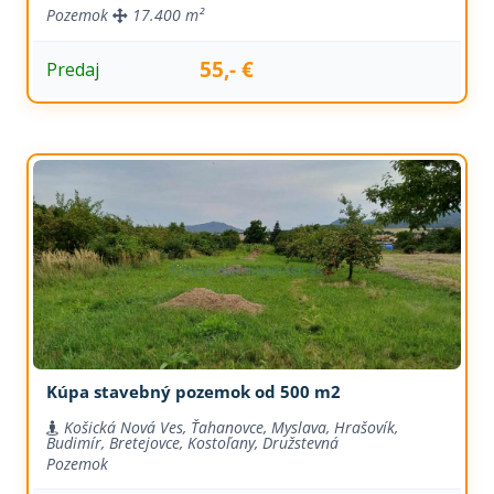
Pozemok
17.400 m²
55,- €
Predaj
Kúpa stavebný pozemok od 500 m2
Košická Nová Ves, Ťahanovce, Myslava, Hrašovík,
Budimír, Bretejovce, Kostoľany, Družstevná
Pozemok