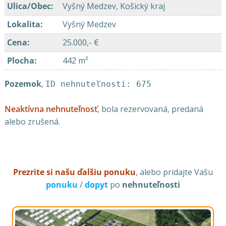
Ulica/Obec
:
Vyšný Medzev, Košický kraj
Lokalita
:
Vyšný Medzev
Cena
:
25.000,- €
Plocha
:
442 m²
Pozemok
,
ID nehnuteľnosti: 675
Neaktívna nehnuteľnosť
, bola rezervovaná, predaná
alebo zrušená.
Prezrite si našu ďalšiu ponuku
, alebo pridajte Vašu
ponuku
/
dopyt
po
nehnuteľnosti