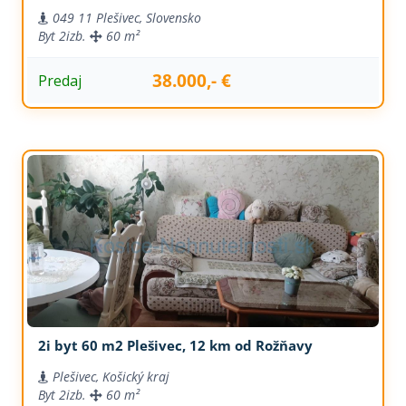
049 11 Plešivec, Slovensko
Byt
2izb.
60 m²
38.000,- €
Predaj
2i byt 60 m2 Plešivec, 12 km od Rožňavy
Plešivec, Košický kraj
Byt
2izb.
60 m²