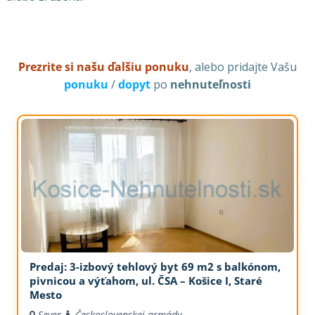
Prezrite si našu ďalšiu ponuku
, alebo pridajte Vašu
ponuku
/
dopyt
po
nehnuteľnosti
Predaj: 3-izbový tehlový byt 69 m2 s balkónom,
pivnicou a výťahom, ul. ČSA – Košice I, Staré
Mesto
Sever
Československej armády