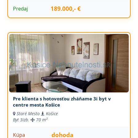
189.000,- €
Predaj
Pre klienta s hotovosťou zháňame 3i byt v
centre mesta Košice
Staré Mesto
Košice
Byt
3izb.
70 m²
dohoda
Kúpa