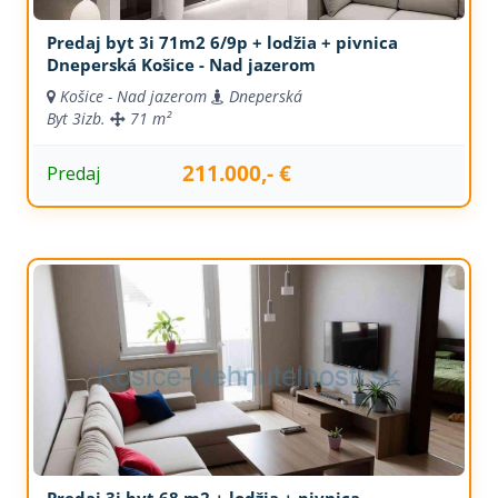
Predaj byt 3i 71m2 6/9p + lodžia + pivnica
Dneperská Košice - Nad jazerom
Košice - Nad jazerom
Dneperská
Byt
3izb.
71 m²
211.000,- €
Predaj