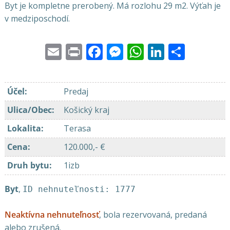
Byt je kompletne prerobený. Má rozlohu 29 m2. Výťah je
v medziposchodí.
Email
Print
Facebook
Messenger
WhatsApp
LinkedI
Share
Účel
:
Predaj
Ulica/Obec
:
Košický kraj
Lokalita
:
Terasa
Cena
:
120.000,- €
Druh bytu
:
1izb
Byt
,
ID nehnuteľnosti: 1777
Neaktívna nehnuteľnosť
, bola rezervovaná, predaná
alebo zrušená.