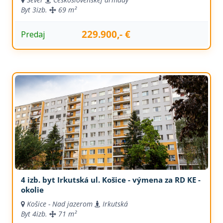
Byt
3izb.
69 m²
229.900,- €
Predaj
4 izb. byt Irkutská ul. Košice - výmena za RD KE -
okolie
Košice - Nad jazerom
Irkutská
Byt
4izb.
71 m²