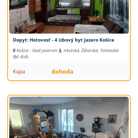
Dopyt: Hotovosť - 4 izbový byt Jazero Košice
Košice - Nad jazerom
Irkutská, Ždiarska, Talianská
Byt
4izb.
dohoda
Kúpa