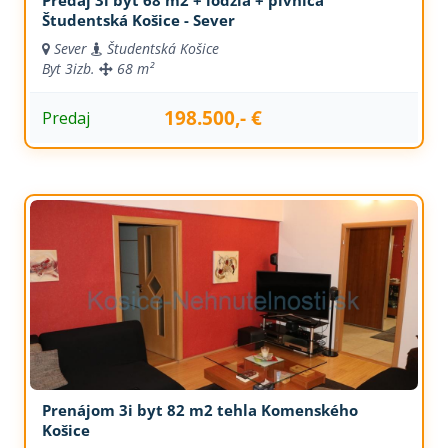
Predaj 3i byt 68 m2 + lodžia + pivnica
Študentská Košice - Sever
Sever
Študentská Košice
Byt
3izb.
68 m²
198.500,- €
Predaj
Prenájom 3i byt 82 m2 tehla Komenského
Košice