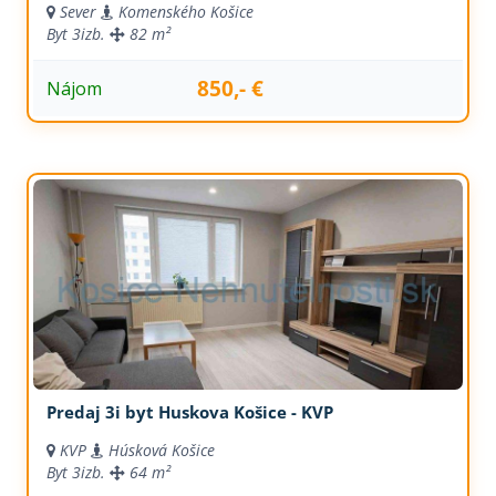
Sever
Komenského Košice
Byt
3izb.
82 m²
850,- €
Nájom
Predaj 3i byt Huskova Košice - KVP
KVP
Húsková Košice
Byt
3izb.
64 m²