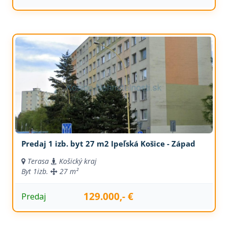
Predaj 1 izb. byt 27 m2 Ipeľská Košice - Západ
Terasa
Košický kraj
Byt
1izb.
27 m²
129.000,- €
Predaj