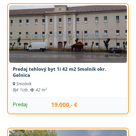
Predaj tehlový byt 1i 42 m2 Smolník okr.
Gelnica
Smolník
Byt
1izb.
42 m²
19.000,- €
Predaj