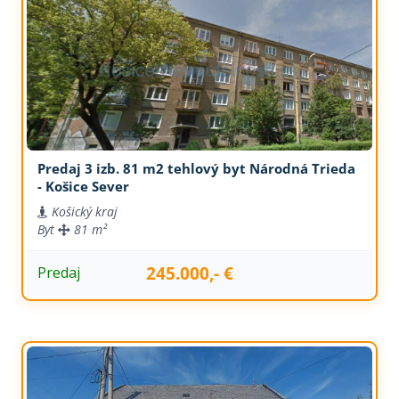
Predaj 3 izb. 81 m2 tehlový byt Národná Trieda
- Košice Sever
Košický kraj
Byt
81 m²
245.000,- €
Predaj