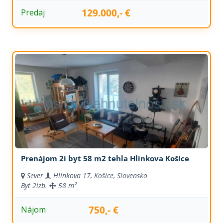
129.000,- €
Predaj
Prenájom 2i byt 58 m2 tehla Hlinkova Košice
Sever
Hlinkova 17, Košice, Slovensko
Byt
2izb.
58 m²
750,- €
Nájom