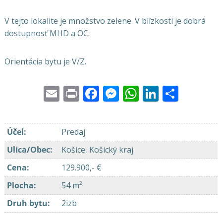
V tejto lokalite je množstvo zelene. V blízkosti je dobrá
dostupnosť MHD a OC.
Orientácia bytu je V/Z.
Email
Print
Facebook
Messenger
WhatsApp
LinkedI
Share
Účel
:
Predaj
Ulica/Obec
:
Košice, Košický kraj
Cena
:
129.900,- €
Plocha
:
54 m²
Druh bytu
:
2izb