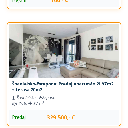
700,- €
Nájom
Španielsko-Estepona: Predaj apartmán 2i 97m2
+ terasa 20m2
Španielsko - Estepona
Byt
2izb.
97 m²
329.500,- €
Predaj