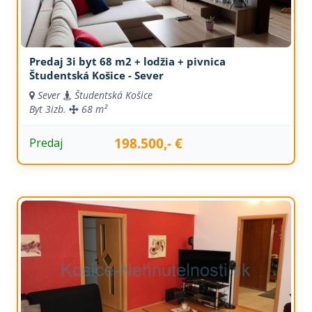
Predaj 3i byt 68 m2 + lodžia + pivnica
Študentská Košice - Sever
Sever
Študentská Košice
Byt
3izb.
68 m²
198.500,- €
Predaj