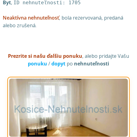
Byt
,
ID nehnuteľnosti: 1705
Neaktívna nehnuteľnosť
, bola rezervovaná, predaná
alebo zrušená.
Prezrite si našu ďalšiu ponuku
, alebo pridajte Vašu
ponuku
/
dopyt
po
nehnuteľnosti