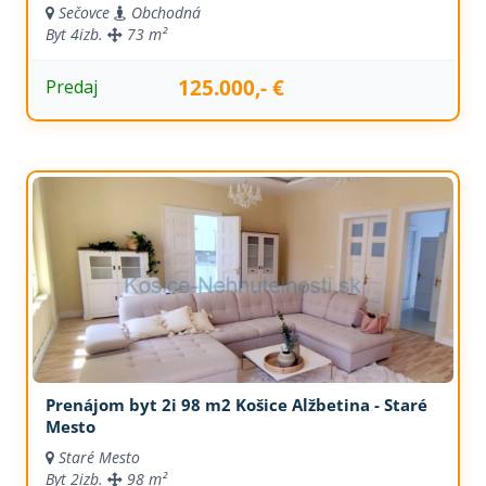
Sečovce
Obchodná
Byt
4izb.
73 m²
125.000,- €
Predaj
Prenájom byt 2i 98 m2 Košice Alžbetina - Staré
Mesto
Staré Mesto
Byt
2izb.
98 m²