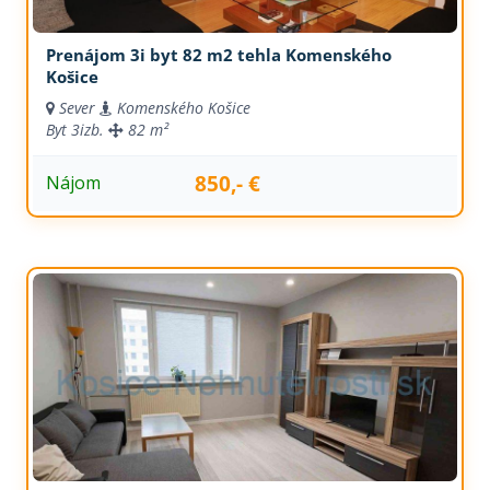
Prenájom 3i byt 82 m2 tehla Komenského
Košice
Sever
Komenského Košice
Byt
3izb.
82 m²
850,- €
Nájom