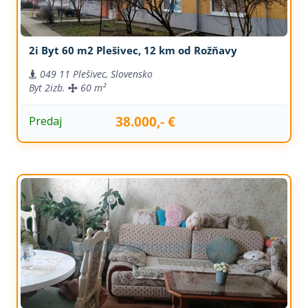
2i Byt 60 m2 Plešivec, 12 km od Rožňavy
049 11 Plešivec, Slovensko
Byt
2izb.
60 m²
38.000,- €
Predaj