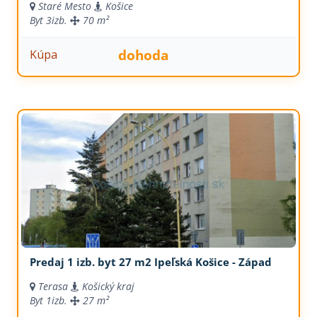
Staré Mesto
Košice
Byt
3izb.
70 m²
dohoda
Kúpa
Predaj 1 izb. byt 27 m2 Ipeľská Košice - Západ
Terasa
Košický kraj
Byt
1izb.
27 m²