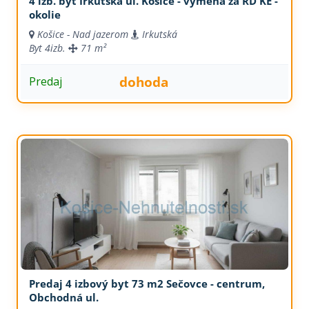
4 izb. byt Irkutská ul. Košice - výmena za RD KE -
okolie
Košice - Nad jazerom
Irkutská
Byt
4izb.
71 m²
dohoda
Predaj
Predaj 4 izbový byt 73 m2 Sečovce - centrum,
Obchodná ul.