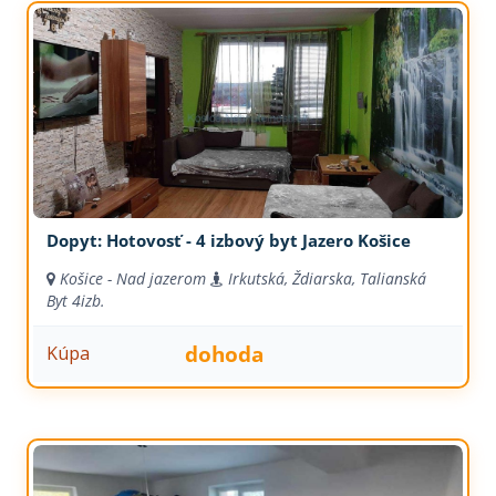
Dopyt: Hotovosť - 4 izbový byt Jazero Košice
Košice - Nad jazerom
Irkutská, Ždiarska, Talianská
Byt
4izb.
dohoda
Kúpa