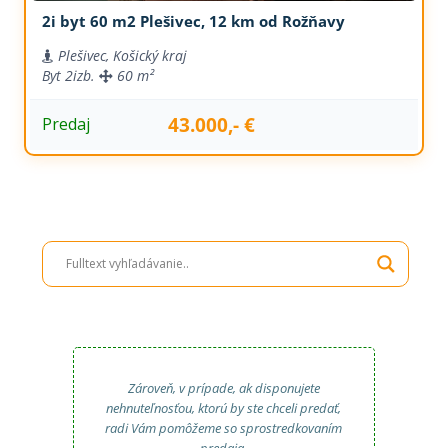
2i byt 60 m2 Plešivec, 12 km od Rožňavy
Plešivec, Košický kraj
Byt
2izb.
60 m²
43.000,- €
Predaj
Zároveň, v prípade, ak disponujete
nehnuteľnosťou, ktorú by ste chceli predať,
radi Vám pomôžeme so sprostredkovaním
predaja.