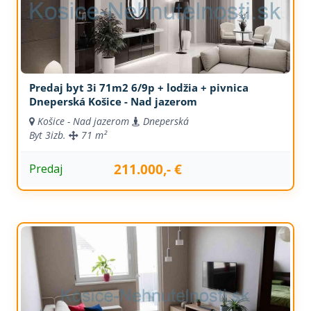
Predaj byt 3i 71m2 6/9p + lodžia + pivnica
Dneperská Košice - Nad jazerom
Košice - Nad jazerom
Dneperská
Byt
3izb.
71 m²
211.000,- €
Predaj