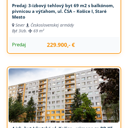
Predaj: 3-izbový tehlový byt 69 m2 s balkónom,
pivnicou a výťahom, ul. ČSA – Košice I, Staré
Mesto
Sever
Československej armády
Byt
3izb.
69 m²
229.900,- €
Predaj