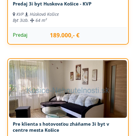
Predaj 3i byt Huskova Košice - KVP
KVP
Húsková Košice
Byt
3izb.
64 m²
189.000,- €
Predaj
Pre klienta s hotovosťou zháňame 3i byt v
centre mesta Košice