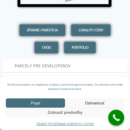
BÝVANIE / INVESTÍCIA
LOKALITY / CENY
ÚVOD
PORTFÓLIO
PARCELY PRE DEVELOPEROV
PRIDANIE DEVELOPERSKÉHO PROJEKTU
Používame cookies na zlepšenie služieb a správne fungovanie webu. Ich odmietnutie môže
obmedziť niektoré funkcie.
PRIDANIE PARCELY PRE DEVELOPERA
Prijať
Odmietnuť
GDPR
PRAVIDLÁ
Zobraziť predvoľby
ZÁSADY POUŽÍVANIA SÚBOROV COOKIE