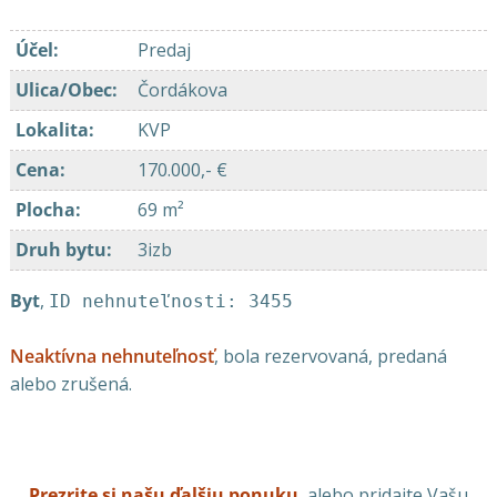
Účel
:
Predaj
Ulica/Obec
:
Čordákova
Lokalita
:
KVP
Cena
:
170.000,- €
Plocha
:
69 m²
Druh bytu
:
3izb
Byt
,
ID nehnuteľnosti: 3455
Neaktívna nehnuteľnosť
, bola rezervovaná, predaná
alebo zrušená.
Prezrite si našu ďalšiu ponuku
, alebo pridajte Vašu