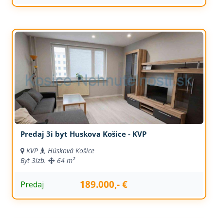
Predaj 3i byt Huskova Košice - KVP
KVP
Húsková Košice
Byt
3izb.
64 m²
189.000,- €
Predaj