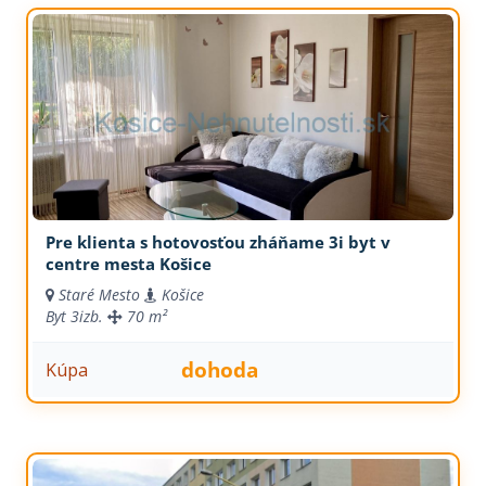
Pre klienta s hotovosťou zháňame 3i byt v
centre mesta Košice
Staré Mesto
Košice
Byt
3izb.
70 m²
dohoda
Kúpa