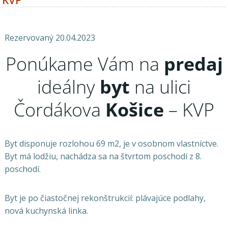
KVP
Rezervovaný 20.04.2023
Ponúkame Vám na
predaj
ideálny
byt
na ulici
Čordákova
Košice
– KVP
Byt disponuje rozlohou 69 m2, je v osobnom vlastníctve.
Byt má lodžiu, nachádza sa na štvrtom poschodí z 8.
poschodí.
Byt je po čiastočnej rekonštrukcií: plávajúce podlahy,
nová kuchynská linka.