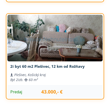
2i byt 60 m2 Plešivec, 12 km od Rožňavy
Plešivec, Košický kraj
Byt
2izb.
60 m²
43.000,- €
Predaj