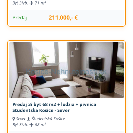
Byt
3izb.
71 m²
211.000,- €
Predaj
Predaj 3i byt 68 m2 + lodžia + pivnica
Študentská Košice - Sever
Sever
Študentská Košice
Byt
3izb.
68 m²