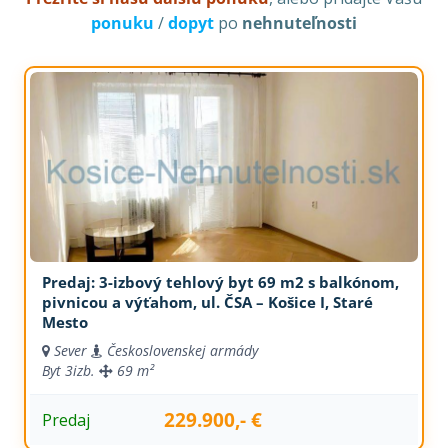
ponuku
/
dopyt
po
nehnuteľnosti
Predaj: 3-izbový tehlový byt 69 m2 s balkónom,
pivnicou a výťahom, ul. ČSA – Košice I, Staré
Mesto
Sever
Československej armády
Byt
3izb.
69 m²
229.900,- €
Predaj