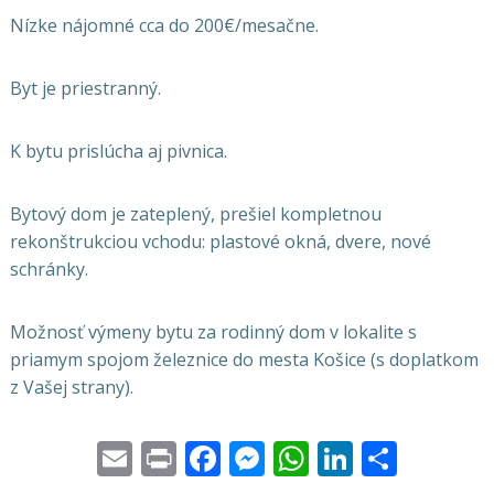
Nízke nájomné cca do 200€/mesačne.
Byt je priestranný.
K bytu prislúcha aj pivnica.
Bytový dom je zateplený, prešiel kompletnou
rekonštrukciou vchodu: plastové okná, dvere, nové
schránky.
Možnosť výmeny bytu za rodinný dom v lokalite s
priamym spojom železnice do mesta Košice (s doplatkom
z Vašej strany).
Email
Print
Facebook
Messenger
WhatsApp
LinkedI
Share