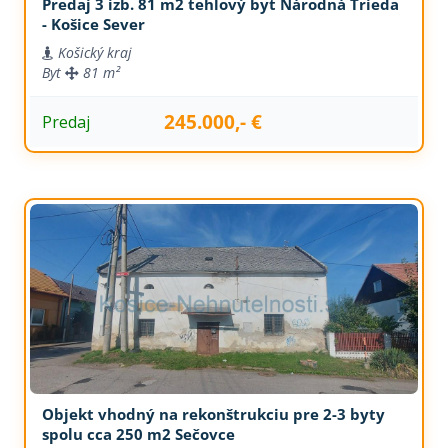
Predaj 3 izb. 81 m2 tehlový byt Národná Trieda
- Košice Sever
Košický kraj
Byt
81 m²
245.000,- €
Predaj
Objekt vhodný na rekonštrukciu pre 2-3 byty
spolu cca 250 m2 Sečovce