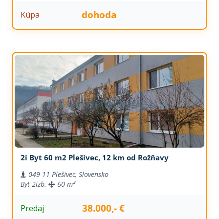
dohoda
Kúpa
2i Byt 60 m2 Plešivec, 12 km od Rožňavy
049 11 Plešivec, Slovensko
Byt
2izb.
60 m²
38.000,- €
Predaj