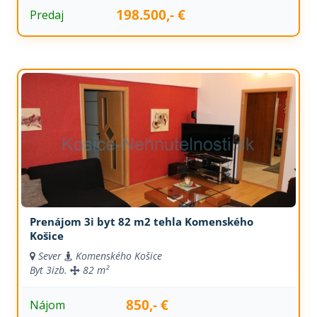
198.500,- €
Predaj
Prenájom 3i byt 82 m2 tehla Komenského
Košice
Sever
Komenského Košice
Byt
3izb.
82 m²
850,- €
Nájom