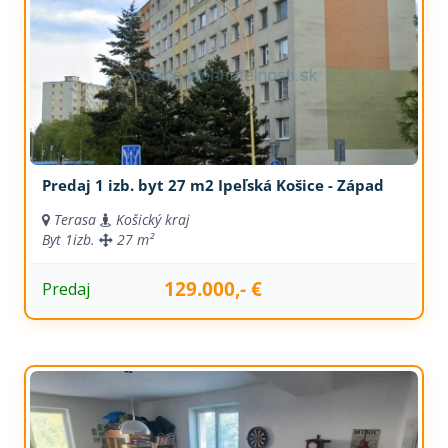
Predaj 1 izb. byt 27 m2 Ipeľská Košice - Západ
Terasa
Košický kraj
Byt
1izb.
27 m²
129.000,- €
Predaj