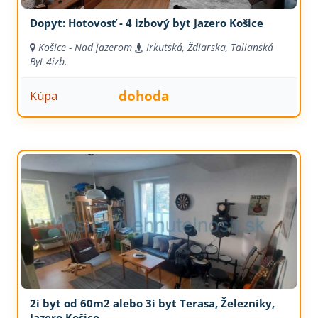
Dopyt: Hotovosť - 4 izbový byt Jazero Košice
Košice - Nad jazerom
Irkutská, Ždiarska, Talianská
Byt
4izb.
dohoda
Kúpa
2i byt od 60m2 alebo 3i byt Terasa, Železníky,
Jazero Košice