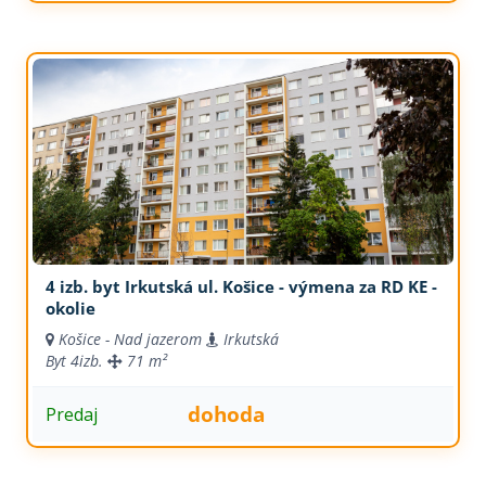
4 izb. byt Irkutská ul. Košice - výmena za RD KE -
okolie
Košice - Nad jazerom
Irkutská
Byt
4izb.
71 m²
dohoda
Predaj