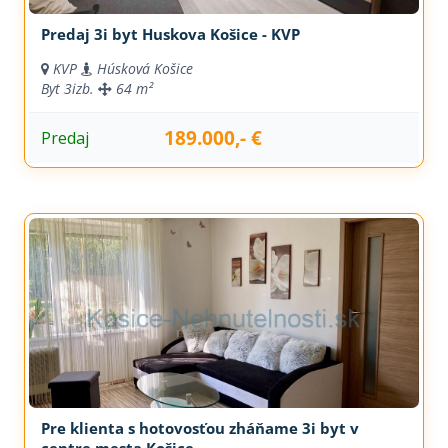
Predaj 3i byt Huskova Košice - KVP
KVP
Húsková Košice
Byt
3izb.
64 m²
189.000,- €
Predaj
Pre klienta s hotovosťou zháňame 3i byt v