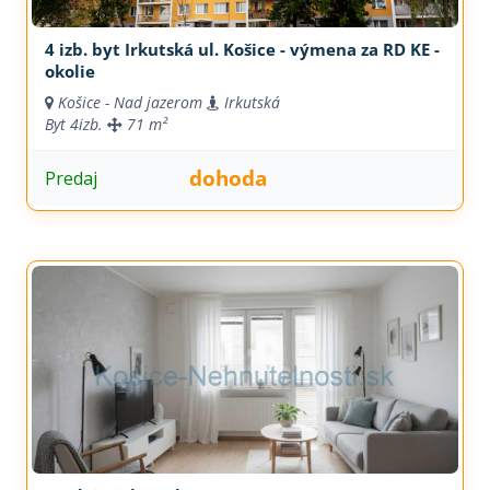
4 izb. byt Irkutská ul. Košice - výmena za RD KE -
okolie
Košice - Nad jazerom
Irkutská
Byt
4izb.
71 m²
dohoda
Predaj