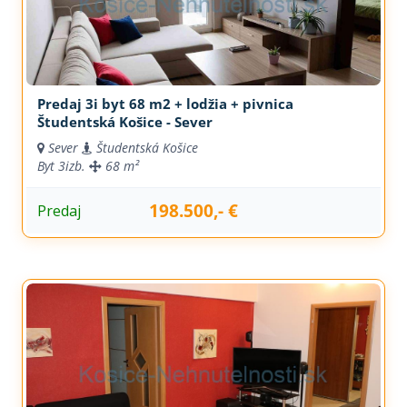
Predaj 3i byt 68 m2 + lodžia + pivnica
Študentská Košice - Sever
Sever
Študentská Košice
Byt
3izb.
68 m²
198.500,- €
Predaj