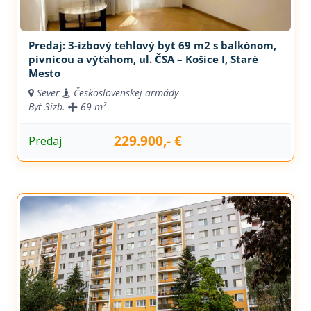
Predaj: 3-izbový tehlový byt 69 m2 s balkónom,
pivnicou a výťahom, ul. ČSA – Košice I, Staré
Mesto
Sever
Československej armády
Byt
3izb.
69 m²
229.900,- €
Predaj