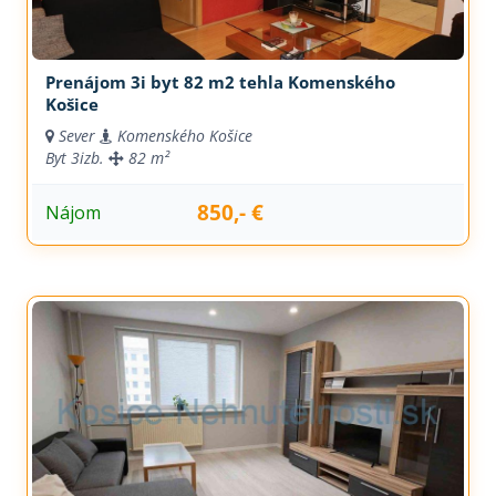
Prenájom 3i byt 82 m2 tehla Komenského
Košice
Sever
Komenského Košice
Byt
3izb.
82 m²
850,- €
Nájom