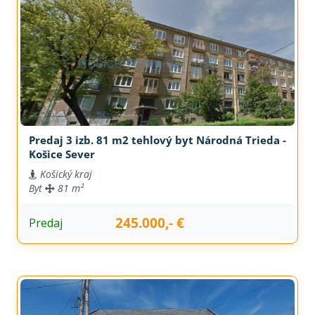
Predaj 3 izb. 81 m2 tehlový byt Národná Trieda -
Košice Sever
Košický kraj
Byt
81 m²
245.000,- €
Predaj