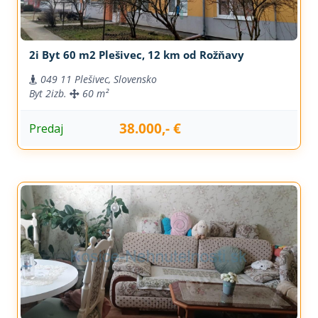
2i Byt 60 m2 Plešivec, 12 km od Rožňavy
049 11 Plešivec, Slovensko
Byt
2izb.
60 m²
38.000,- €
Predaj