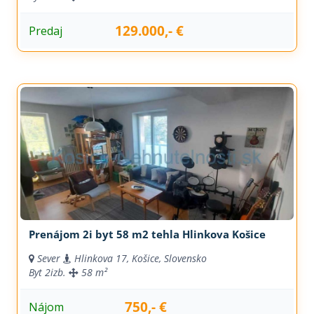
129.000,- €
Predaj
Prenájom 2i byt 58 m2 tehla Hlinkova Košice
Sever
Hlinkova 17, Košice, Slovensko
Byt
2izb.
58 m²
750,- €
Nájom