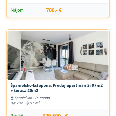
700,- €
Nájom
Španielsko-Estepona: Predaj apartmán 2i 97m2
+ terasa 20m2
Španielsko - Estepona
Byt
2izb.
97 m²
329.500,- €
Predaj