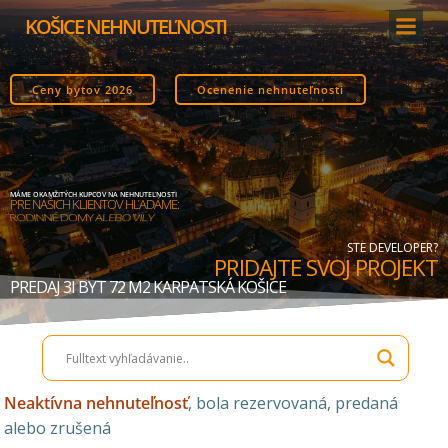
Skip
KOŠICE NEHNUTEĽNOSTI
to
content
Ceny bytov 2026
Ocenenie nehnuteľnosti
MÁME OKAMŽITÝCH KUPCOV NA NEHNUTEĽNOSTI
PRE NAŠICH KLIENTOV HĽADÁME:
STAVEBNÉ POZEMKY
STE DEVELOPER?
PRIDAJTE SVOJ PROJEKT
PREDAJ 3I BYT 72 M2 KARPATSKÁ KOŠICE
Neaktívna nehnuteľnosť
, bola rezervovaná, predaná
alebo zrušená