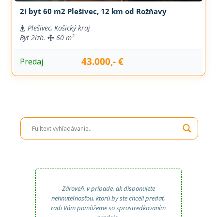
2i byt 60 m2 Plešivec, 12 km od Rožňavy
Plešivec, Košický kraj
Byt
2izb.
60 m²
43.000,- €
Predaj
Zároveň, v prípade, ak disponujete
nehnuteľnosťou, ktorú by ste chceli predať,
radi Vám pomôžeme so sprostredkovaním