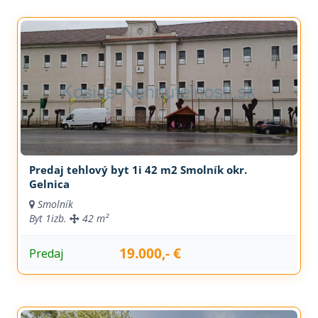
Predaj tehlový byt 1i 42 m2 Smolník okr.
Gelnica
Smolník
Byt
1izb.
42 m²
19.000,- €
Predaj