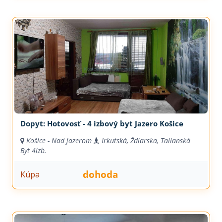
Dopyt: Hotovosť - 4 izbový byt Jazero Košice
Košice - Nad jazerom
Irkutská, Ždiarska, Talianská
Byt
4izb.
dohoda
Kúpa