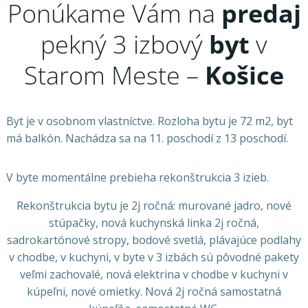
Ponúkame Vám na
predaj
pekný 3 izbový
byt
v
Starom Meste –
Košice
Byt je v osobnom vlastníctve. Rozloha bytu je 72 m2, byt
má balkón. Nachádza sa na 11. poschodí z 13 poschodí.
V byte momentálne prebieha rekonštrukcia 3 izieb.
Rekonštrukcia bytu je 2j ročná: murované jadro, nové
stúpačky, nová kuchynská linka 2j ročná,
sadrokartónové stropy, bodové svetlá, plávajúce podlahy
v chodbe, v kuchyni, v byte v 3 izbách sú pôvodné pakety
veľmi zachovalé, nová elektrina v chodbe v kuchyni v
kúpeľni, nové omietky. Nová 2j ročná samostatná