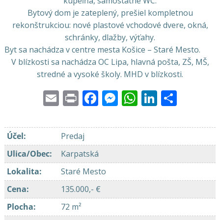
kúpeľňa, samostatné WC.
Bytový dom je zateplený, prešiel kompletnou
rekonštrukciou: nové plastové vchodové dvere, okná,
schránky, dlažby, výťahy.
Byt sa nachádza v centre mesta Košice – Staré Mesto.
V blízkosti sa nachádza OC Lipa, hlavná pošta, ZŠ, MŠ,
stredné a vysoké školy. MHD v blízkosti.
Email
Print
Facebook
Messenger
WhatsApp
LinkedI
Share
Účel
:
Predaj
Ulica/Obec
:
Karpatská
Lokalita
:
Staré Mesto
Cena
:
135.000,- €
Plocha
:
72 m²