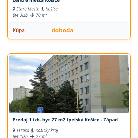
centre mesta Košice
Staré Mesto
Košice
Byt
3izb.
70 m²
dohoda
Kúpa
Predaj 1 izb. byt 27 m2 Ipeľská Košice - Západ
Terasa
Košický kraj
Byt
1izb.
27 m²