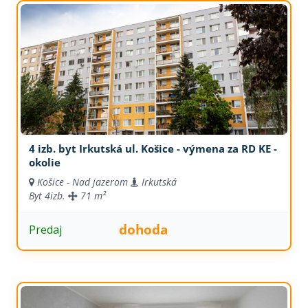
4 izb. byt Irkutská ul. Košice - výmena za RD KE -
okolie
Košice - Nad jazerom
Irkutská
Byt
4izb.
71 m²
dohoda
Predaj