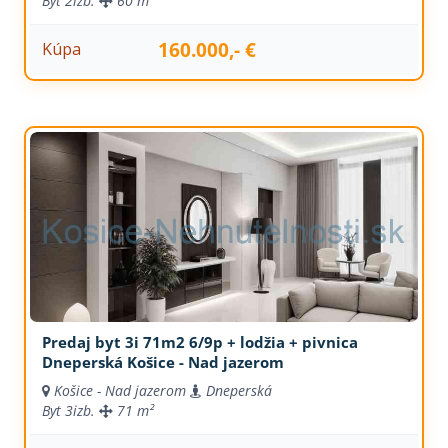
Byt
2izb.
60 m²
160.000,- €
Kúpa
Predaj byt 3i 71m2 6/9p + lodžia + pivnica
Dneperská Košice - Nad jazerom
Košice - Nad jazerom
Dneperská
Byt
3izb.
71 m²