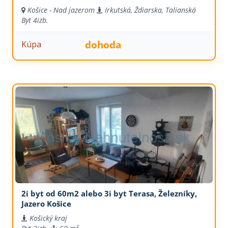
Košice - Nad jazerom
Irkutská, Ždiarska, Talianská
Byt
4izb.
dohoda
Kúpa
2i byt od 60m2 alebo 3i byt Terasa, Železníky,
Jazero Košice
Košický kraj