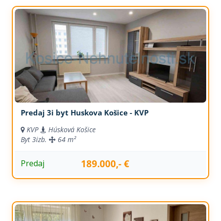
Predaj 3i byt Huskova Košice - KVP
KVP
Húsková Košice
Byt
3izb.
64 m²
189.000,- €
Predaj