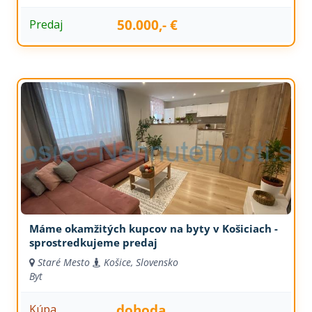
50.000,- €
Predaj
Máme okamžitých kupcov na byty v Košiciach -
sprostredkujeme predaj
Staré Mesto
Košice, Slovensko
Byt
dohoda
Kúpa