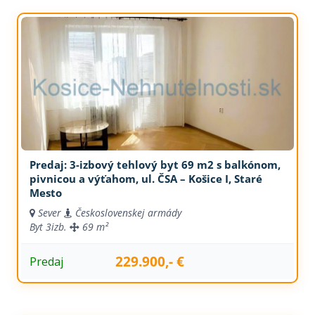
Predaj: 3-izbový tehlový byt 69 m2 s balkónom,
pivnicou a výťahom, ul. ČSA – Košice I, Staré
Mesto
Sever
Československej armády
Byt
3izb.
69 m²
229.900,- €
Predaj