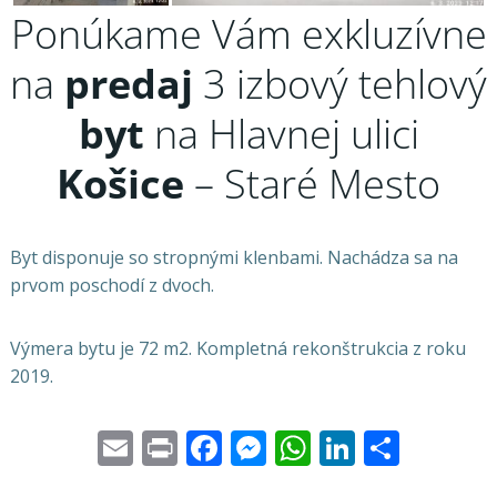
Ponúkame Vám exkluzívne
na
predaj
3 izbový tehlový
byt
na Hlavnej ulici
Košice
– Staré Mesto
Byt disponuje so stropnými klenbami. Nachádza sa na
prvom poschodí z dvoch.
Výmera bytu je 72 m2. Kompletná rekonštrukcia z roku
2019.
Email
Print
Facebook
Messenger
WhatsApp
LinkedI
Share