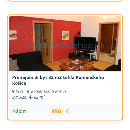
Prenájom 3i byt 82 m2 tehla Komenského
Košice
Sever
Komenského Košice
Byt
3izb.
82 m²
850,- €
Nájom