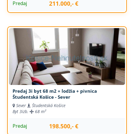
211.000,- €
Predaj
Predaj 3i byt 68 m2 + lodžia + pivnica
Študentská Košice - Sever
Sever
Študentská Košice
Byt
3izb.
68 m²
198.500,- €
Predaj