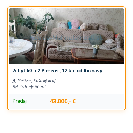
2i byt 60 m2 Plešivec, 12 km od Rožňavy
Plešivec, Košický kraj
Byt
2izb.
60 m²
43.000,- €
Predaj