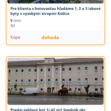
Pre klienta s hotovosťou hľadáme 1, 2 a 3 izbové
byty s vysokými stropmi Košice
Sever
Byt
dohoda
Kúpa
Predaj tehlový byt 1i 42 m2 Smolník okr.