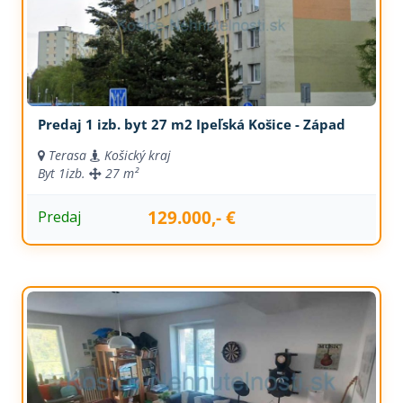
Predaj 1 izb. byt 27 m2 Ipeľská Košice - Západ
Terasa
Košický kraj
Byt
1izb.
27 m²
129.000,- €
Predaj