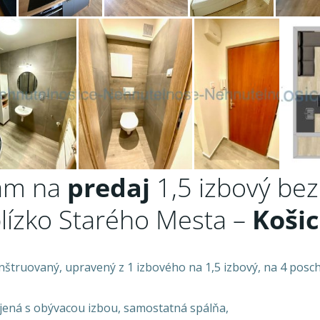
ám na
predaj
1,5 izbový be
lízko Starého Mesta –
Koši
nštruovaný, upravený z 1 izbového na 1,5 izbový, na 4 posch
ojená s obývacou izbou, samostatná spálňa,