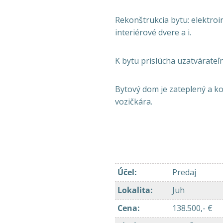
Rekonštrukcia bytu: elektroi
interiérové dvere a i.
K bytu prislúcha uzatvárateľ
Bytový dom je zateplený a k
vozičkára.
Účel
:
Predaj
Lokalita
:
Juh
Cena
:
138.500,- €