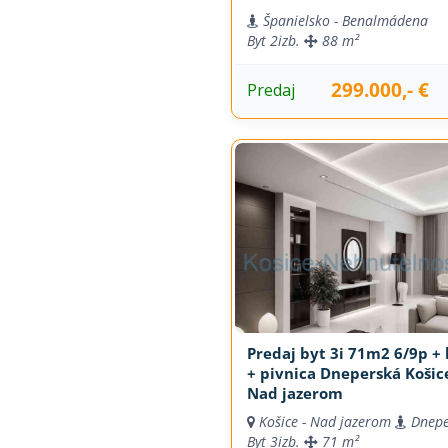
Španielsko - Benalmádena
Byt
2izb.
88 m²
299.000,- €
Predaj
Predaj byt 3i 71m2 6/9p + 
+ pivnica Dneperská Košice
Nad jazerom
Košice - Nad jazerom
Dnepe
Byt
3izb.
71 m²