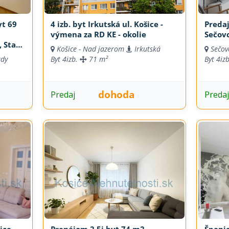
yt 69
4 izb. byt Irkutská ul. Košice -
Predaj
a
výmena za RD KE - okolie
Sečov
, Staré
Košice - Nad jazerom
Irkutská
Sečov
ády
Byt
4izb.
71 m²
Byt
4iz
dohoda
Predaj
Preda
ice
Prenájom 2,5i byt 74 m2
Španie