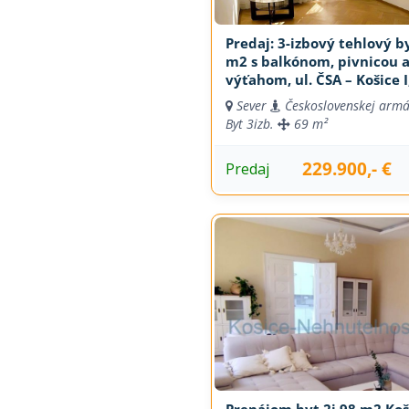
Predaj: 3-izbový tehlový b
m2 s balkónom, pivnicou 
výťahom, ul. ČSA – Košice I
Mesto
Sever
Československej arm
Byt
3izb.
69 m²
229.900,- €
Predaj
Prenájom byt 2i 98 m2 Koš