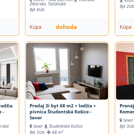
Košic
Ždiarska, Talianská
Byt
2iz
Byt
4izb.
dohoda
Kúpa
Kúpa
lodžia
Predaj 3i byt 68 m2 + lodžia +
Prenáj
 -
pivnica Študentská Košice -
Komen
Sever
Sever
rská
Sever
Študentská Košice
Byt
3iz
Byt
3izb.
68 m²