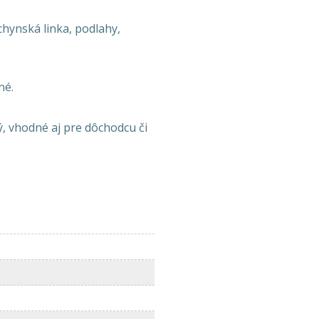
chynská linka, podlahy,
né.
, vhodné aj pre dôchodcu či
n