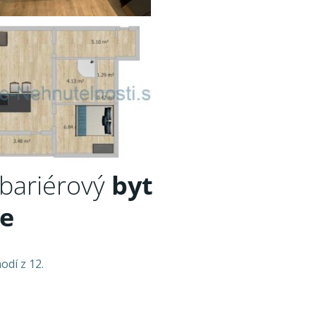
zbariérový
byt
ce
odí z 12.