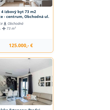
 4 izbový byt 73 m2
ce - centrum, Obchodná ul.
ce
Obchodná
b.
73 m²
125.000,- €
j
lsko-Estepona: Predaj