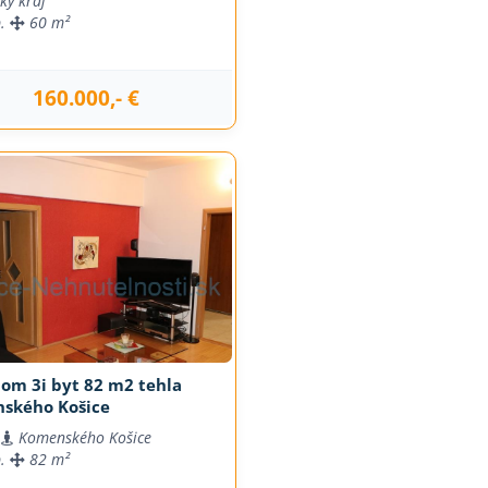
ký kraj
b.
60 m²
160.000,- €
om 3i byt 82 m2 tehla
ského Košice
Komenského Košice
b.
82 m²