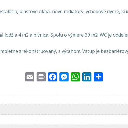
nštalácia, plastové okná, nové radiátory, vchodové dvere, ku
ná lodžia 4 m2 a pivnica, Spolu o výmere 39 m2. WC je oddele
ompletne zrekonštruovaný, s výťahom. Vstup je bezbariérový
Email
Print
Facebook
Messenger
WhatsApp
LinkedI
Share