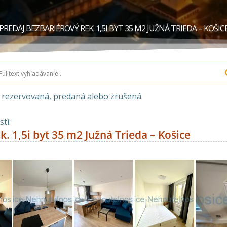
PREDAJ BEZBARIÉROVÝ REK. 1,5I BYT 35 M2 JUŽNÁ TRIEDA – KOŠIC
a rezervovaná, predaná alebo zrušená
ti:
k. 1,5i byt 35 m2 Južná Trieda – Košice