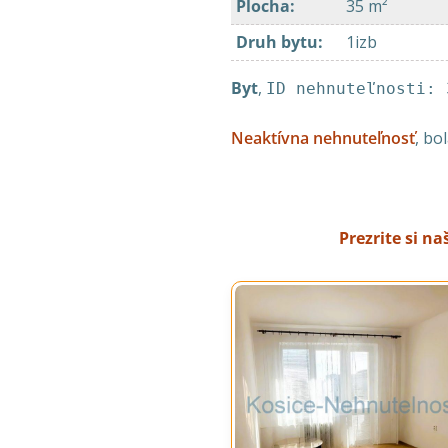
Plocha
:
35 m²
Druh bytu
:
1izb
Byt
,
ID nehnuteľnosti: 
Neaktívna nehnuteľnosť
, bo
Prezrite si n