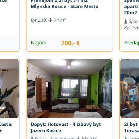
Mlynská Košice - Staré Mesto
apart
20m2
Byt
2izb.
74 m²
Špan
Byt
2iz
700,- €
Nájom
Preda
osta:
Dopyt: Hotovosť - 4 izbový byt
2i byt
+
Jazero Košice
Terasa
Košice - Nad jazerom
Irkutská,