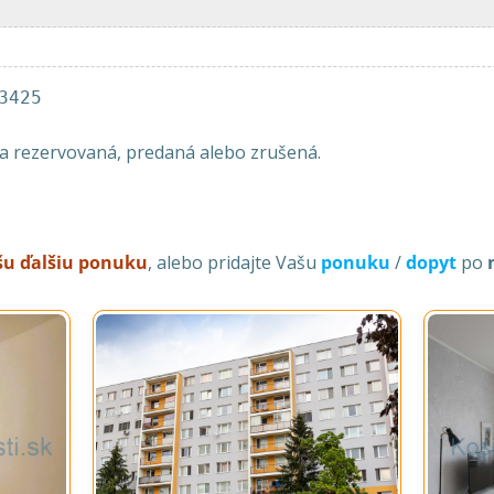
3425
la rezervovaná, predaná alebo zrušená.
ašu ďalšiu ponuku
, alebo pridajte Vašu
ponuku
/
dopyt
po