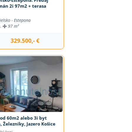
mán 2i 97m2 + terasa
ielsko - Estepona
b.
97 m²
329.500,- €
j
 od 60m2 alebo 3i byt
, Železníky, Jazero Košice