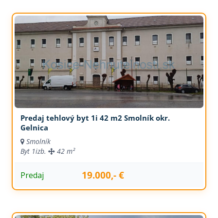
Predaj tehlový byt 1i 42 m2 Smolník okr.
Gelnica
Smolník
Byt
1izb.
42 m²
19.000,- €
Predaj