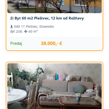
2i Byt 60 m2 Plešivec, 12 km od Rožňavy
049 11 Plešivec, Slovensko
Byt
2izb.
60 m²
38.000,- €
Predaj