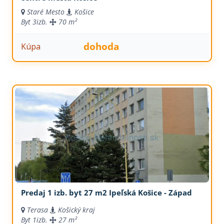
Staré Mesto
Košice
Byt
3izb.
70 m²
dohoda
Kúpa
Predaj 1 izb. byt 27 m2 Ipeľská Košice - Západ
Terasa
Košický kraj
Byt
1izb.
27 m²