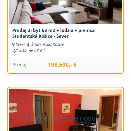
Predaj 3i byt 68 m2 + lodžia + pivnica
Študentská Košice - Sever
Sever
Študentská Košice
Byt
3izb.
68 m²
198.500,- €
Predaj