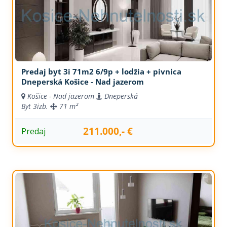
Predaj byt 3i 71m2 6/9p + lodžia + pivnica
Dneperská Košice - Nad jazerom
Košice - Nad jazerom
Dneperská
Byt
3izb.
71 m²
211.000,- €
Predaj