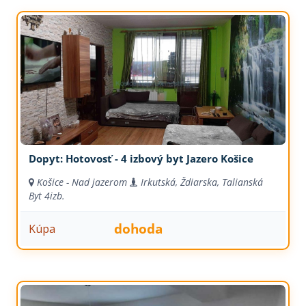
Dopyt: Hotovosť - 4 izbový byt Jazero Košice
Košice - Nad jazerom
Irkutská, Ždiarska, Talianská
Byt
4izb.
dohoda
Kúpa