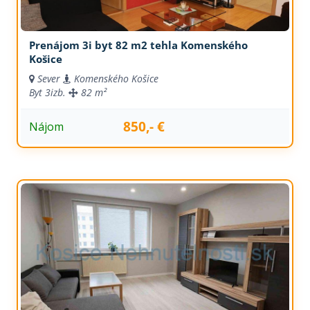
Prenájom 3i byt 82 m2 tehla Komenského
Košice
Sever
Komenského Košice
Byt
3izb.
82 m²
850,- €
Nájom