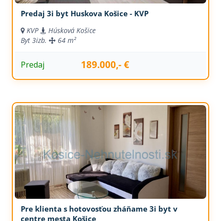
Predaj 3i byt Huskova Košice - KVP
KVP
Húsková Košice
Byt
3izb.
64 m²
189.000,- €
Predaj
Pre klienta s hotovosťou zháňame 3i byt v
centre mesta Košice