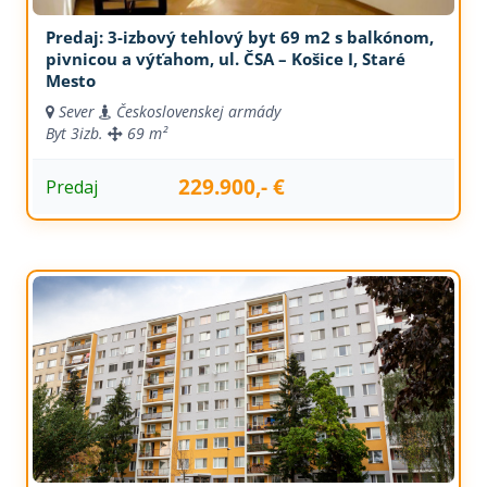
Predaj: 3-izbový tehlový byt 69 m2 s balkónom,
pivnicou a výťahom, ul. ČSA – Košice I, Staré
Mesto
Sever
Československej armády
Byt
3izb.
69 m²
229.900,- €
Predaj