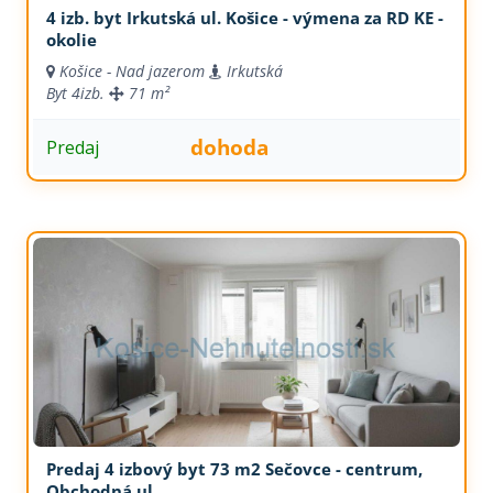
4 izb. byt Irkutská ul. Košice - výmena za RD KE -
okolie
Košice - Nad jazerom
Irkutská
Byt
4izb.
71 m²
dohoda
Predaj
Predaj 4 izbový byt 73 m2 Sečovce - centrum,
Obchodná ul.