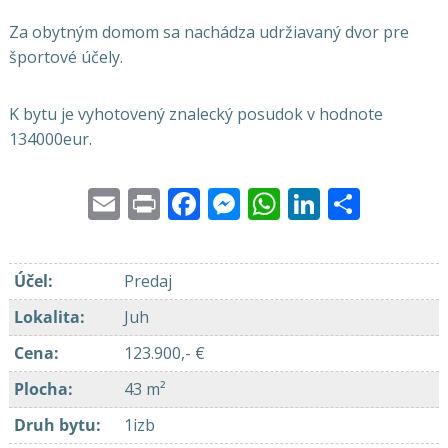
Za obytným domom sa nachádza udržiavaný dvor pre
športové účely.
K bytu je vyhotovený znalecký posudok v hodnote
134000eur.
Email
Print
Facebook
Messenger
WhatsApp
LinkedI
Share
Účel
:
Predaj
Lokalita
:
Juh
Cena
:
123.900,- €
Plocha
:
43 m²
Druh bytu
:
1izb