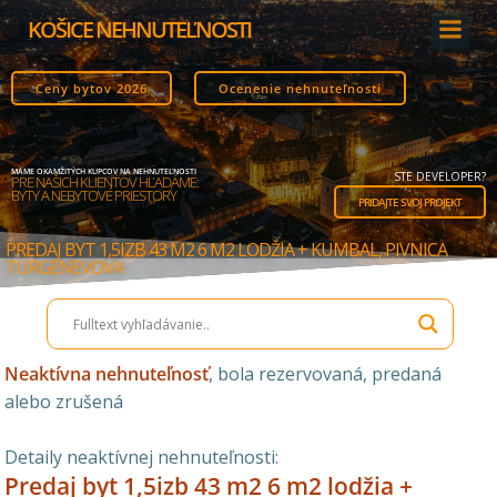
Skip
KOŠICE NEHNUTEĽNOSTI
to
content
Ceny bytov 2026
Ocenenie nehnuteľnosti
MÁME OKAMŽITÝCH KUPCOV NA NEHNUTEĽNOSTI
STE DEVELOPER?
PRE NAŠICH KLIENTOV HĽADÁME:
BYTY A NEBYTOVÉ PRIESTORY
PRIDAJTE SVOJ PROJEKT
PREDAJ BYT 1,5IZB 43 M2 6 M2 LODŽIA + KUMBAL, PIVNICA
TURGENEVOVA
Neaktívna nehnuteľnosť
, bola rezervovaná, predaná
alebo zrušená
Detaily neaktívnej nehnuteľnosti:
Predaj byt 1,5izb 43 m2 6 m2 lodžia +