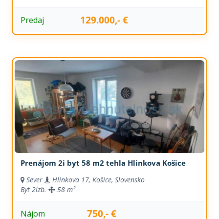
129.000,- €
Predaj
Prenájom 2i byt 58 m2 tehla Hlinkova Košice
Sever
Hlinkova 17, Košice, Slovensko
Byt
2izb.
58 m²
750,- €
Nájom