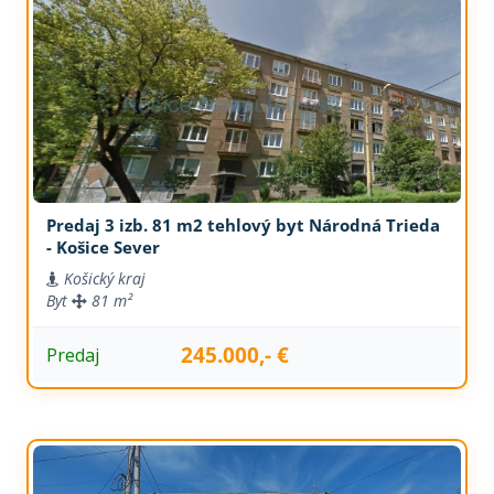
Predaj 3 izb. 81 m2 tehlový byt Národná Trieda
- Košice Sever
Košický kraj
Byt
81 m²
245.000,- €
Predaj