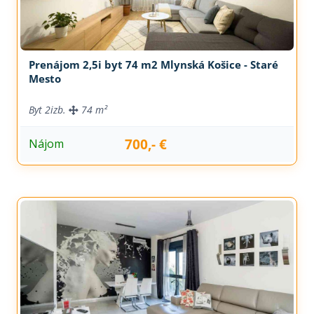
Prenájom 2,5i byt 74 m2 Mlynská Košice - Staré
Mesto
Byt
2izb.
74 m²
700,- €
Nájom