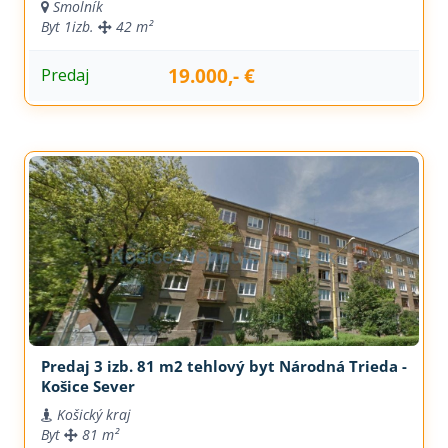
Smolník
Byt
1izb.
42 m²
19.000,- €
Predaj
Predaj 3 izb. 81 m2 tehlový byt Národná Trieda -
Košice Sever
Košický kraj
Byt
81 m²