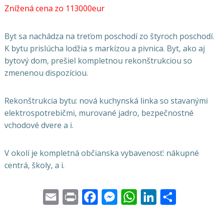
Znížená cena zo 113000eur
Byt sa nachádza na treťom poschodí zo štyroch poschodí.
K bytu prislúcha lodžia s markízou a pivnica. Byt, ako aj
bytový dom, prešiel kompletnou rekonštrukciou so
zmenenou dispozíciou.
Rekonštrukcia bytu: nová kuchynská linka so stavanými
elektrospotrebičmi, murované jadro, bezpečnostné
vchodové dvere a i.
V okolí je kompletná občianska vybavenosť: nákupné
centrá, školy, a i.
Email
Print
Facebook
Messenger
WhatsApp
LinkedI
Share