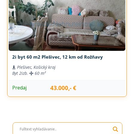
2i byt 60 m2 Plešivec, 12 km od Rožňavy
Plešivec, Košický kraj
Byt
2izb.
60 m²
43.000,- €
Predaj