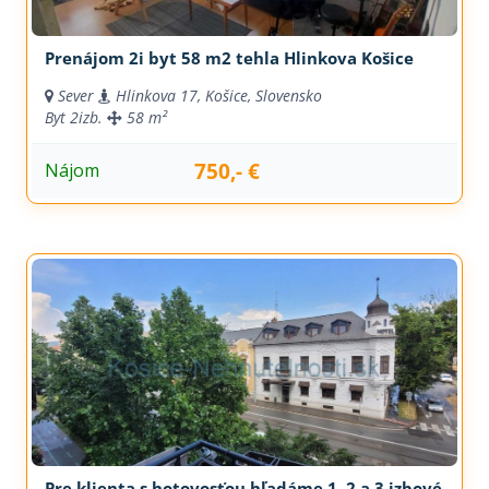
Prenájom 2i byt 58 m2 tehla Hlinkova Košice
Sever
Hlinkova 17, Košice, Slovensko
Byt
2izb.
58 m²
750,- €
Nájom
Pre klienta s hotovosťou hľadáme 1, 2 a 3 izbové