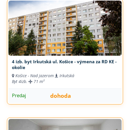
4 izb. byt Irkutská ul. Košice - výmena za RD KE -
okolie
Košice - Nad jazerom
Irkutská
Byt
4izb.
71 m²
dohoda
Predaj