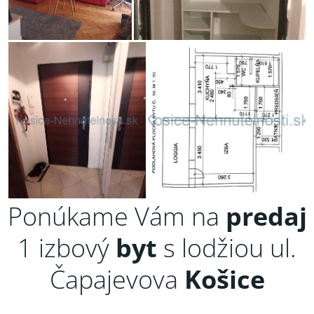
Ponúkame Vám na
predaj
1 izbový
byt
s lodžiou ul.
Čapajevova
Košice