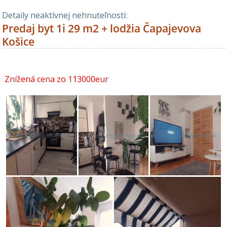
Detaily neaktívnej nehnuteľnosti:
Predaj byt 1i 29 m2 + lodžia Čapajevova
Košice
Znížená cena zo 113000eur