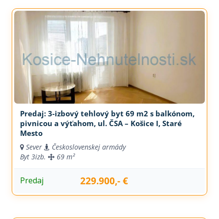
Predaj: 3-izbový tehlový byt 69 m2 s balkónom,
pivnicou a výťahom, ul. ČSA – Košice I, Staré
Mesto
Sever
Československej armády
Byt
3izb.
69 m²
229.900,- €
Predaj