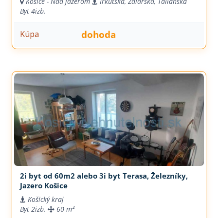
Košice - Nad jazerom
Irkutská, Ždiarska, Talianská
Byt
4izb.
dohoda
Kúpa
2i byt od 60m2 alebo 3i byt Terasa, Železníky,
Jazero Košice
Košický kraj
Byt
2izb.
60 m²