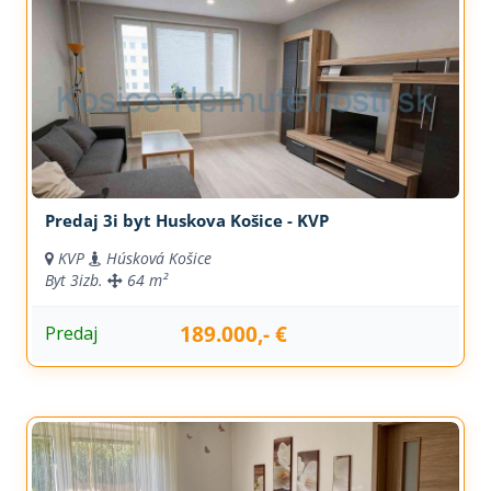
Predaj 3i byt Huskova Košice - KVP
KVP
Húsková Košice
Byt
3izb.
64 m²
189.000,- €
Predaj