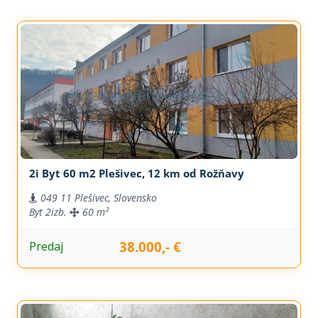
2i Byt 60 m2 Plešivec, 12 km od Rožňavy
049 11 Plešivec, Slovensko
Byt
2izb.
60 m²
38.000,- €
Predaj