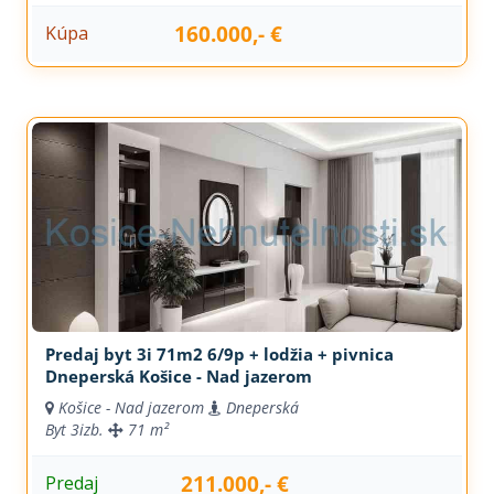
160.000,- €
Kúpa
Predaj byt 3i 71m2 6/9p + lodžia + pivnica
Dneperská Košice - Nad jazerom
Košice - Nad jazerom
Dneperská
Byt
3izb.
71 m²
211.000,- €
Predaj