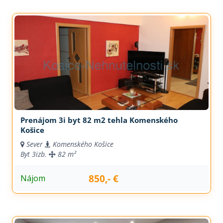
Prenájom 3i byt 82 m2 tehla Komenského
Košice
Sever
Komenského Košice
Byt
3izb.
82 m²
850,- €
Nájom