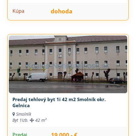
dohoda
Kúpa
Predaj tehlový byt 1i 42 m2 Smolník okr.
Gelnica
Smolník
Byt
1izb.
42 m²
19.000,- €
Predaj