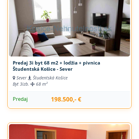
Predaj 3i byt 68 m2 + lodžia + pivnica
Študentská Košice - Sever
Sever
Študentská Košice
Byt
3izb.
68 m²
198.500,- €
Predaj