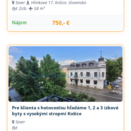
Sever
Hlinkova 17, Košice, Slovensko
Byt
2izb.
58 m²
750,- €
Nájom
Pre klienta s hotovosťou hľadáme 1, 2 a 3 izbové
byty s vysokými stropmi Košice
Sever
Byt