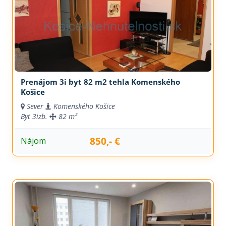
Prenájom 3i byt 82 m2 tehla Komenského
Košice
Sever
Komenského Košice
Byt
3izb.
82 m²
850,- €
Nájom