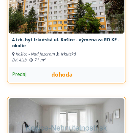
4 izb. byt Irkutská ul. Košice - výmena za RD KE -
okolie
Košice - Nad jazerom
Irkutská
Byt
4izb.
71 m²
dohoda
Predaj