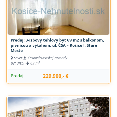
Predaj: 3-izbový tehlový byt 69 m2 s balkónom,
pivnicou a výťahom, ul. ČSA – Košice I, Staré
Mesto
Sever
Československej armády
Byt
3izb.
69 m²
229.900,- €
Predaj