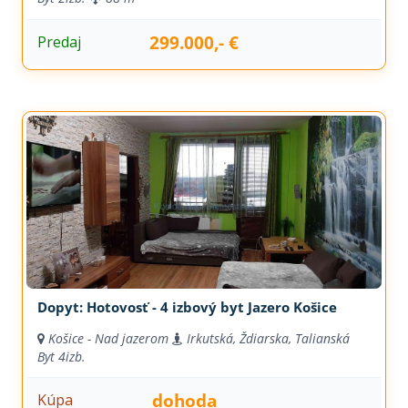
299.000,- €
Predaj
Dopyt: Hotovosť - 4 izbový byt Jazero Košice
Košice - Nad jazerom
Irkutská, Ždiarska, Talianská
Byt
4izb.
dohoda
Kúpa