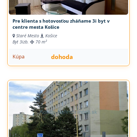
Pre klienta s hotovosťou zháňame 3i byt v
centre mesta Košice
Staré Mesto
Košice
Byt
3izb.
70 m²
dohoda
Kúpa