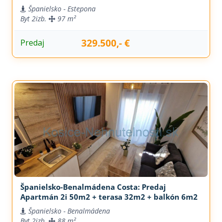
Španielsko - Estepona
Byt
2izb.
97 m²
329.500,- €
Predaj
Španielsko-Benalmádena Costa: Predaj
Apartmán 2i 50m2 + terasa 32m2 + balkón 6m2
Španielsko - Benalmádena
Byt
2izb.
88 m²