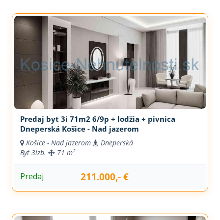
Predaj byt 3i 71m2 6/9p + lodžia + pivnica
Dneperská Košice - Nad jazerom
Košice - Nad jazerom
Dneperská
Byt
3izb.
71 m²
211.000,- €
Predaj