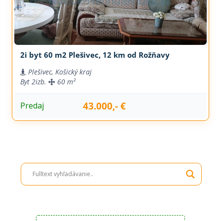
2i byt 60 m2 Plešivec, 12 km od Rožňavy
Plešivec, Košický kraj
Byt
2izb.
60 m²
43.000,- €
Predaj