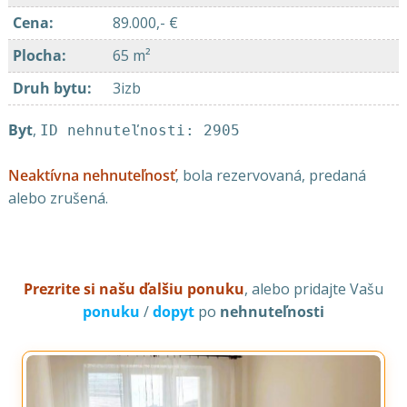
Cena
:
89.000,- €
Plocha
:
65 m²
Druh bytu
:
3izb
Byt
,
ID nehnuteľnosti: 2905
Neaktívna nehnuteľnosť
, bola rezervovaná, predaná
alebo zrušená.
Prezrite si našu ďalšiu ponuku
, alebo pridajte Vašu
ponuku
/
dopyt
po
nehnuteľnosti