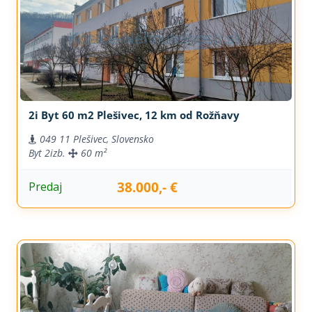
2i Byt 60 m2 Plešivec, 12 km od Rožňavy
049 11 Plešivec, Slovensko
Byt
2izb.
60 m²
38.000,- €
Predaj