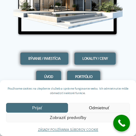
BÝVANIE / INVESTÍCIA
LOKALITY / CENY
ÚVOD
PORTFÓLIO
Používame cookies na zlepšenie služieb a správne fungovanie webu. Ich odmietnutie môže
obmedziť niektoré funkcie.
PARCELY PRE DEVELOPEROV
Prijať
Odmietnuť
PRIDANIE DEVELOPERSKÉHO PROJEKTU
Zobraziť predvoľby
PRIDANIE PARCELY PRE DEVELOPERA
ZÁSADY POUŽÍVANIA SÚBOROV COOKIE