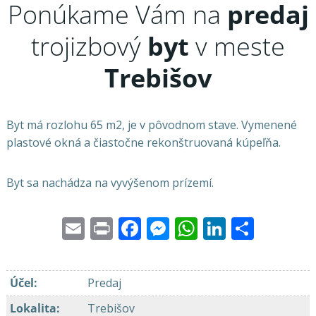
Ponúkame Vám na
predaj
trojizbový
byt
v meste
Trebišov
Byt má rozlohu 65 m2, je v pôvodnom stave. Vymenené
plastové okná a čiastočne rekonštruovaná kúpeľňa.
Byt sa nachádza na vyvýšenom prízemí.
Email
Print
Facebook
Messenger
WhatsApp
LinkedI
Share
Účel
:
Predaj
Lokalita
:
Trebišov