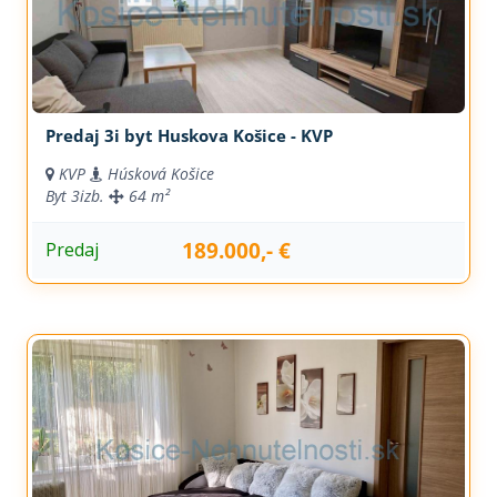
Predaj 3i byt Huskova Košice - KVP
KVP
Húsková Košice
Byt
3izb.
64 m²
189.000,- €
Predaj