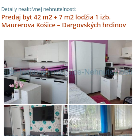
Detaily neaktívnej nehnuteľnosti:
Predaj byt 42 m2 + 7 m2 lodžia 1 izb.
Maurerova Košice – Dargovských hrdinov