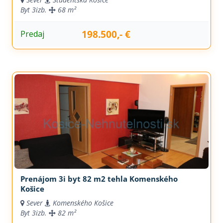
Byt
3izb.
68 m²
198.500,- €
Predaj
Prenájom 3i byt 82 m2 tehla Komenského
Košice
Sever
Komenského Košice
Byt
3izb.
82 m²