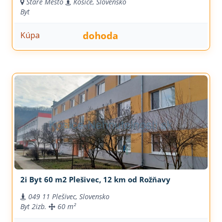
Staré Mesto
Košice, Slovensko
Byt
dohoda
Kúpa
2i Byt 60 m2 Plešivec, 12 km od Rožňavy
049 11 Plešivec, Slovensko
Byt
2izb.
60 m²