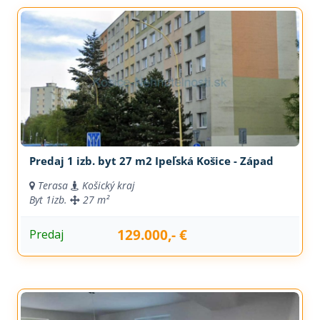
Predaj 1 izb. byt 27 m2 Ipeľská Košice - Západ
Terasa
Košický kraj
Byt
1izb.
27 m²
129.000,- €
Predaj