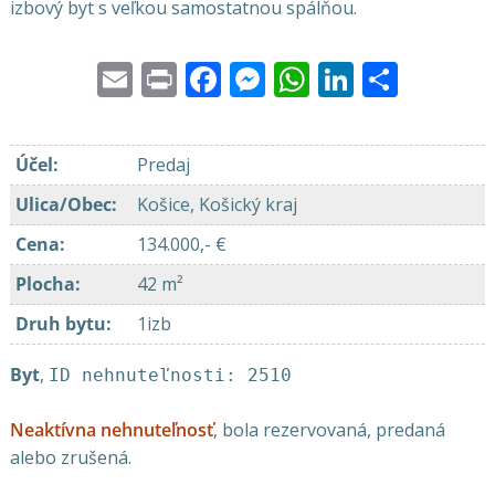
izbový byt s veľkou samostatnou spálňou.
Email
Print
Facebook
Messenger
WhatsApp
LinkedI
Share
Účel
:
Predaj
Ulica/Obec
:
Košice, Košický kraj
Cena
:
134.000,- €
Plocha
:
42 m²
Druh bytu
:
1izb
Byt
,
ID nehnuteľnosti: 2510
Neaktívna nehnuteľnosť
, bola rezervovaná, predaná
alebo zrušená.