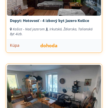
Dopyt: Hotovosť - 4 izbový byt Jazero Košice
Košice - Nad jazerom
Irkutská, Ždiarska, Talianská
Byt
4izb.
dohoda
Kúpa