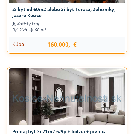
2i byt od 60m2 alebo 3i byt Terasa, Železníky,
Jazero Košice
Košický kraj
Byt
2izb.
60 m²
160.000,- €
Kúpa
Predaj byt 3i 71m2 6/9p + lodžia + pivnica