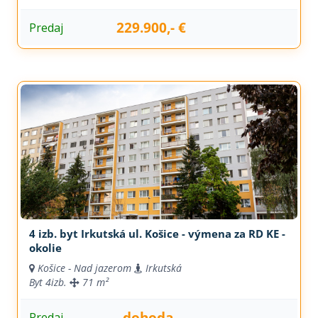
229.900,- €
Predaj
4 izb. byt Irkutská ul. Košice - výmena za RD KE -
okolie
Košice - Nad jazerom
Irkutská
Byt
4izb.
71 m²
dohoda
Predaj