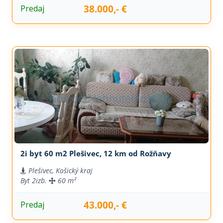
38.000,- €
Predaj
2i byt 60 m2 Plešivec, 12 km od Rožňavy
Plešivec, Košický kraj
Byt
2izb.
60 m²
43.000,- €
Predaj