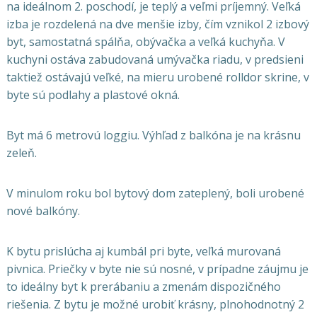
na ideálnom 2. poschodí, je teplý a veľmi príjemný. Veľká
izba je rozdelená na dve menšie izby, čím vznikol 2 izbový
byt, samostatná spálňa, obývačka a veľká kuchyňa. V
kuchyni ostáva zabudovaná umývačka riadu, v predsieni
taktiež ostávajú veľké, na mieru urobené rolldor skrine, v
byte sú podlahy a plastové okná.
Byt má 6 metrovú loggiu. Výhľad z balkóna je na krásnu
zeleň.
V minulom roku bol bytový dom zateplený, boli urobené
nové balkóny.
K bytu prislúcha aj kumbál pri byte, veľká murovaná
pivnica. Priečky v byte nie sú nosné, v prípadne záujmu je
to ideálny byt k prerábaniu a zmenám dispozičného
riešenia. Z bytu je možné urobiť krásny, plnohodnotný 2