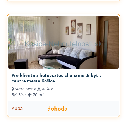
Pre klienta s hotovosťou zháňame 3i byt v
centre mesta Košice
Staré Mesto
Košice
Byt
3izb.
70 m²
dohoda
Kúpa