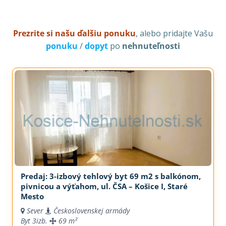
Prezrite si našu ďalšiu ponuku
, alebo pridajte Vašu
ponuku
/
dopyt
po
nehnuteľnosti
Predaj: 3-izbový tehlový byt 69 m2 s balkónom,
pivnicou a výťahom, ul. ČSA – Košice I, Staré
Mesto
Sever
Československej armády
Byt
3izb.
69 m²