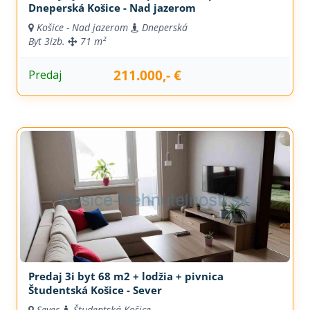
Dneperská Košice - Nad jazerom
Košice - Nad jazerom
Dneperská
Byt
3izb.
71 m²
211.000,- €
Predaj
Predaj 3i byt 68 m2 + lodžia + pivnica
Študentská Košice - Sever
Sever
Študentská Košice