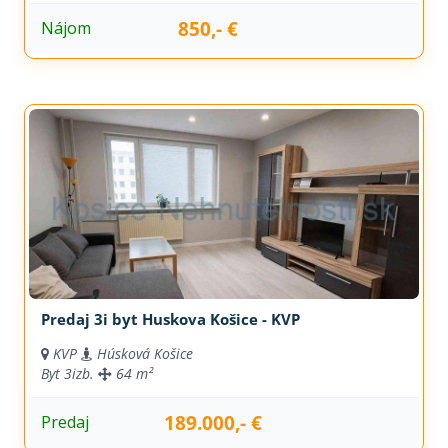
850,- €
Nájom
Predaj 3i byt Huskova Košice - KVP
KVP
Húsková Košice
Byt
3izb.
64 m²
189.000,- €
Predaj