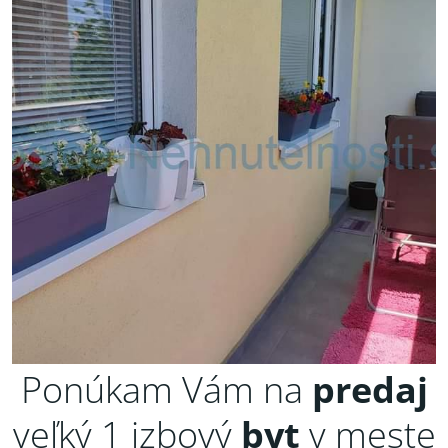
Ponúkam Vám na
predaj
veľký 1 izbový
byt
v meste