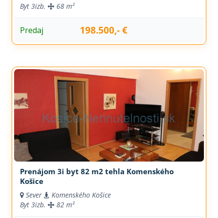
Byt
3izb.
68 m²
198.500,- €
Predaj
Prenájom 3i byt 82 m2 tehla Komenského
Košice
Sever
Komenského Košice
Byt
3izb.
82 m²