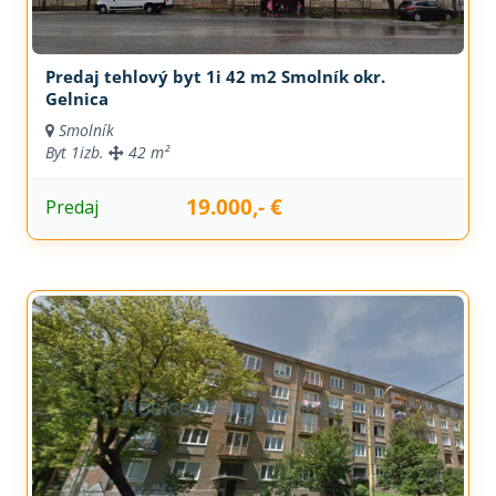
Predaj tehlový byt 1i 42 m2 Smolník okr.
Gelnica
Smolník
Byt
1izb.
42 m²
19.000,- €
Predaj