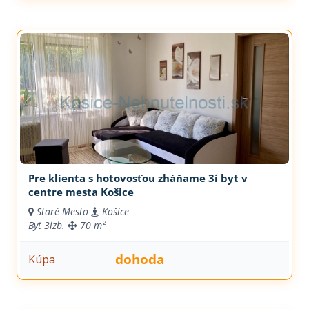
Pre klienta s hotovosťou zháňame 3i byt v
centre mesta Košice
Staré Mesto
Košice
Byt
3izb.
70 m²
dohoda
Kúpa