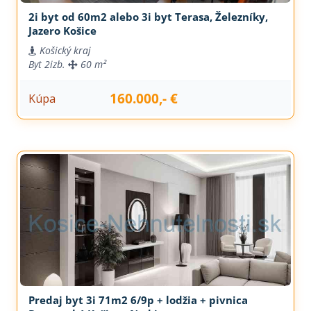
2i byt od 60m2 alebo 3i byt Terasa, Železníky,
Jazero Košice
Košický kraj
Byt
2izb.
60 m²
160.000,- €
Kúpa
Predaj byt 3i 71m2 6/9p + lodžia + pivnica