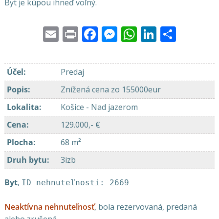
Byt je kúpou ihneď voľný.
Email
Print
Facebook
Messenger
WhatsApp
LinkedI
Share
Účel
:
Predaj
Popis
:
Znížená cena zo 155000eur
Lokalita
:
Košice - Nad jazerom
Cena
:
129.000,- €
Plocha
:
68 m²
Druh bytu
:
3izb
Byt
,
ID nehnuteľnosti: 2669
Neaktívna nehnuteľnosť
, bola rezervovaná, predaná