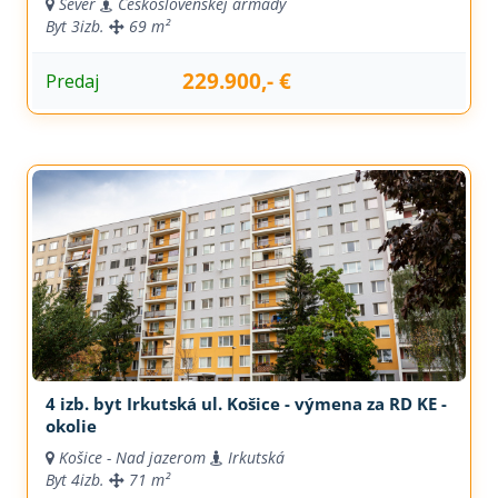
Sever
Československej armády
Byt
3izb.
69 m²
229.900,- €
Predaj
4 izb. byt Irkutská ul. Košice - výmena za RD KE -
okolie
Košice - Nad jazerom
Irkutská
Byt
4izb.
71 m²