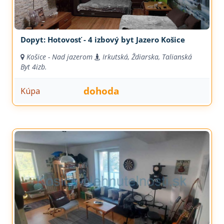
Dopyt: Hotovosť - 4 izbový byt Jazero Košice
Košice - Nad jazerom
Irkutská, Ždiarska, Talianská
Byt
4izb.
dohoda
Kúpa