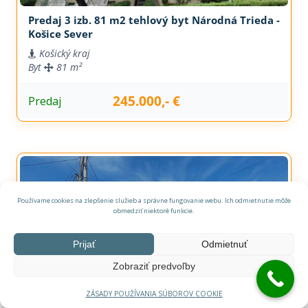
Predaj 3 izb. 81 m2 tehlový byt Národná Trieda -
Košice Sever
Košický kraj
Byt
81 m²
245.000,- €
Predaj
Používame cookies na zlepšenie služieb a správne fungovanie webu. Ich odmietnutie môže
obmedziť niektoré funkcie.
Prijať
Odmietnuť
Zobraziť predvoľby
ZÁSADY POUŽÍVANIA SÚBOROV COOKIE
Objekt vhodný na rekonštrukciu pre 2-3 byty