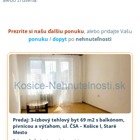
alebo zrušená.
Prezrite si našu ďalšiu ponuku
, alebo pridajte Vašu
ponuku
/
dopyt
po
nehnuteľnosti
Predaj: 3-izbový tehlový byt 69 m2 s balkónom,
pivnicou a výťahom, ul. ČSA – Košice I, Staré
Mesto