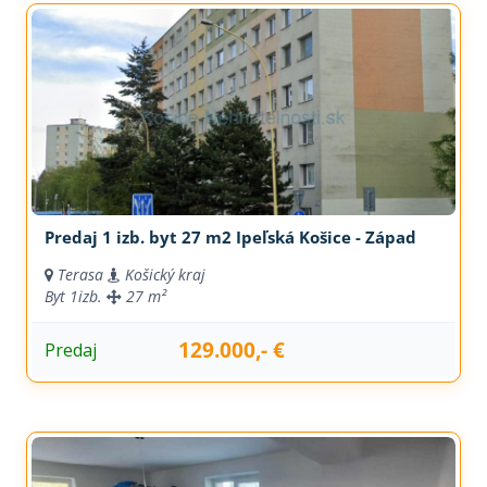
Predaj 1 izb. byt 27 m2 Ipeľská Košice - Západ
Terasa
Košický kraj
Byt
1izb.
27 m²
129.000,- €
Predaj