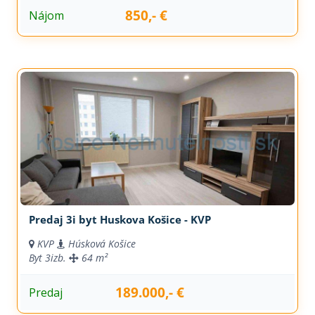
850,- €
Nájom
Predaj 3i byt Huskova Košice - KVP
KVP
Húsková Košice
Byt
3izb.
64 m²
189.000,- €
Predaj