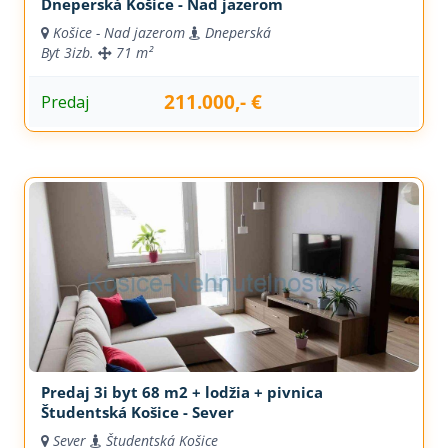
Dneperská Košice - Nad jazerom
Košice - Nad jazerom
Dneperská
Byt
3izb.
71 m²
211.000,- €
Predaj
Predaj 3i byt 68 m2 + lodžia + pivnica
Študentská Košice - Sever
Sever
Študentská Košice