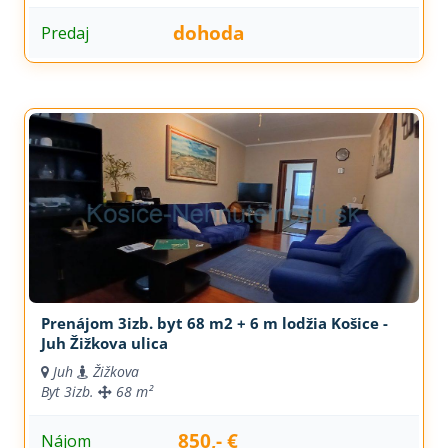
dohoda
Predaj
Prenájom 3izb. byt 68 m2 + 6 m lodžia Košice -
Juh Žižkova ulica
Juh
Žižkova
Byt
3izb.
68 m²
850,- €
Nájom