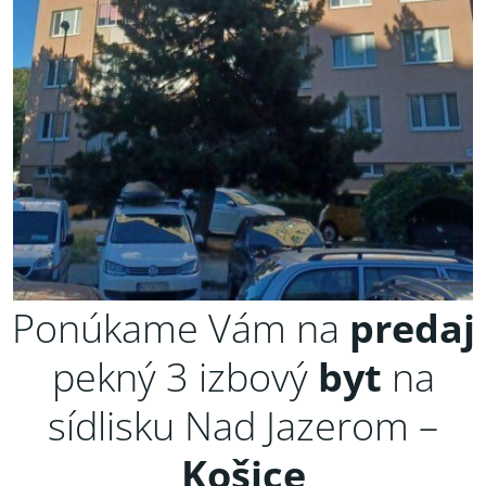
Ponúkame Vám na
predaj
pekný 3 izbový
byt
na
sídlisku Nad Jazerom –
Košice