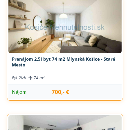
Prenájom 2,5i byt 74 m2 Mlynská Košice - Staré
Mesto
Byt
2izb.
74 m²
700,- €
Nájom