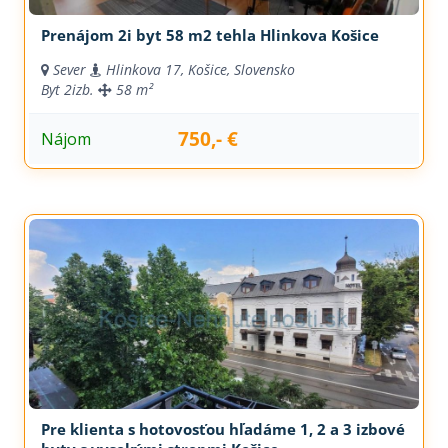
Prenájom 2i byt 58 m2 tehla Hlinkova Košice
Sever
Hlinkova 17, Košice, Slovensko
Byt
2izb.
58 m²
750,- €
Nájom
Pre klienta s hotovosťou hľadáme 1, 2 a 3 izbové