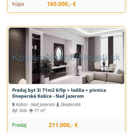
160.000,- €
Kúpa
Predaj byt 3i 71m2 6/9p + lodžia + pivnica
Dneperská Košice - Nad jazerom
Košice - Nad jazerom
Dneperská
Byt
3izb.
71 m²
211.000,- €
Predaj