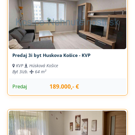
Predaj 3i byt Huskova Košice - KVP
KVP
Húsková Košice
Byt
3izb.
64 m²
189.000,- €
Predaj