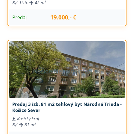
Byt
1izb.
42 m²
19.000,- €
Predaj
Predaj 3 izb. 81 m2 tehlový byt Národná Trieda -
Košice Sever
Košický kraj
Byt
81 m²