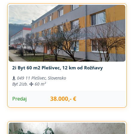
2i Byt 60 m2 Plešivec, 12 km od Rožňavy
049 11 Plešivec, Slovensko
Byt
2izb.
60 m²
38.000,- €
Predaj