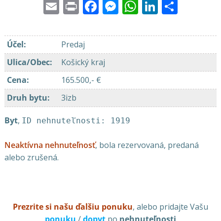
Email
Print
Facebook
Messenger
WhatsApp
LinkedI
Share
Účel
:
Predaj
Ulica/Obec
:
Košický kraj
Cena
:
165.500,- €
Druh bytu
:
3izb
Byt
,
ID nehnuteľnosti: 1919
Neaktívna nehnuteľnosť
, bola rezervovaná, predaná
alebo zrušená.
Prezrite si našu ďalšiu ponuku
, alebo pridajte Vašu
ponuku
/
dopyt
po
nehnuteľnosti