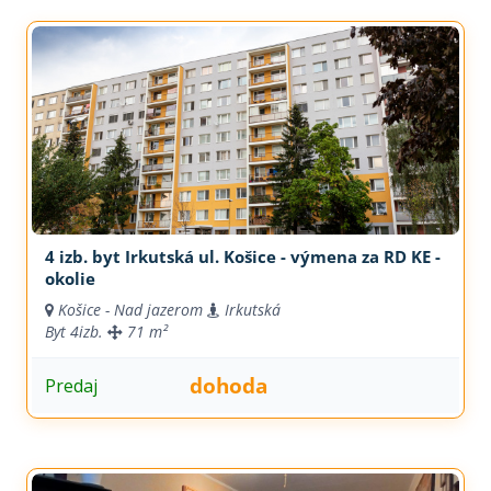
4 izb. byt Irkutská ul. Košice - výmena za RD KE -
okolie
Košice - Nad jazerom
Irkutská
Byt
4izb.
71 m²
dohoda
Predaj