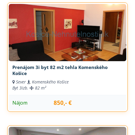
Prenájom 3i byt 82 m2 tehla Komenského
Košice
Sever
Komenského Košice
Byt
3izb.
82 m²
850,- €
Nájom