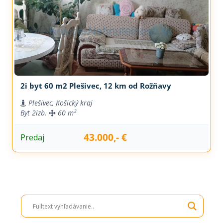
2i byt 60 m2 Plešivec, 12 km od Rožňavy
Plešivec, Košický kraj
Byt
2izb.
60 m²
43.000,- €
Predaj