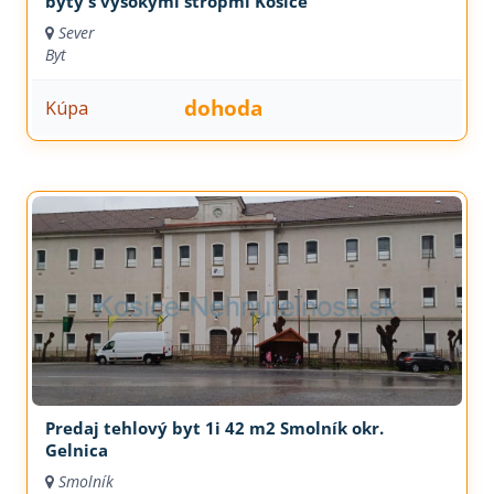
byty s vysokými stropmi Košice
Sever
Byt
dohoda
Kúpa
Predaj tehlový byt 1i 42 m2 Smolník okr.
Gelnica
Smolník