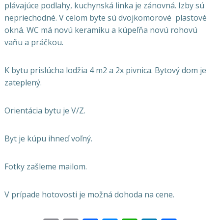
plávajúce podlahy, kuchynská linka je zánovná. Izby sú
nepriechodné. V celom byte sú dvojkomorové plastové
okná. WC má novú keramiku a kúpeľňa novú rohovú
vaňu a práčkou.
K bytu prislúcha lodžia 4 m2 a 2x pivnica. Bytový dom je
zateplený.
Orientácia bytu je V/Z.
Byt je kúpu ihneď voľný.
Fotky zašleme mailom.
V prípade hotovosti je možná dohoda na cene.