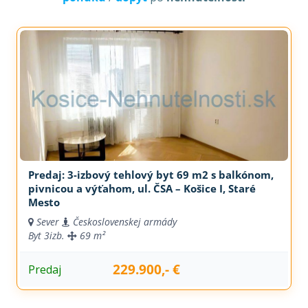
Predaj: 3-izbový tehlový byt 69 m2 s balkónom,
pivnicou a výťahom, ul. ČSA – Košice I, Staré
Mesto
Sever
Československej armády
Byt
3izb.
69 m²
229.900,- €
Predaj