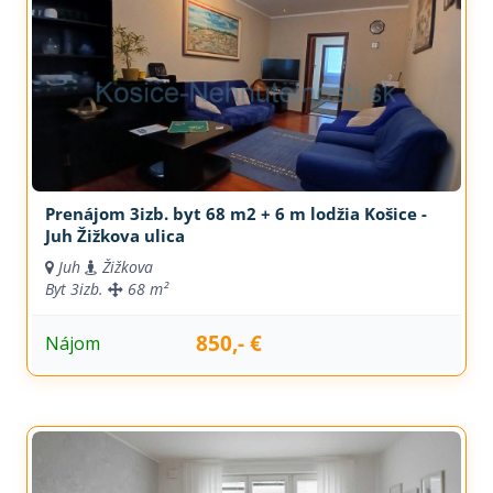
Prenájom 3izb. byt 68 m2 + 6 m lodžia Košice -
Juh Žižkova ulica
Juh
Žižkova
Byt
3izb.
68 m²
850,- €
Nájom