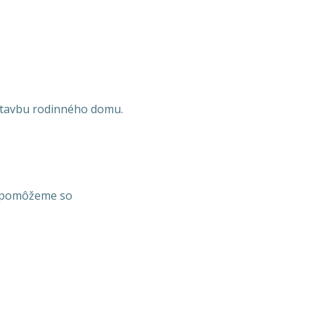
stavbu rodinného domu.
ám pomôžeme so
n