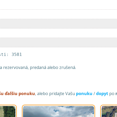
sti: 3581
la rezervovaná, predaná alebo zrušená.
ašu ďalšiu ponuku
, alebo pridajte Vašu
ponuku
/
dopyt
po