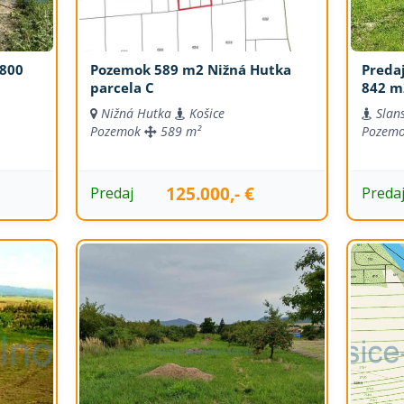
 800
Pozemok 589 m2 Nižná Hutka
Preda
parcela C
842 m
Nižná Hutka
Košice
Slan
Pozemok
589 m²
Pozem
125.000,- €
Predaj
Preda