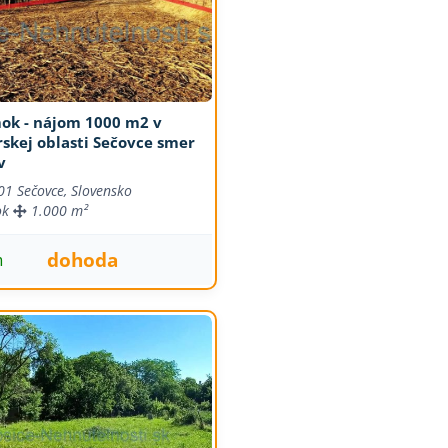
ok - nájom 1000 m2 v
skej oblasti Sečovce smer
v
01 Sečovce, Slovensko
ok
1.000 m²
dohoda
m