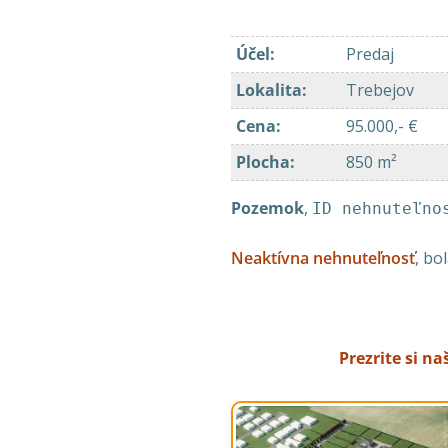
Účel
:
Predaj
Lokalita
:
Trebejov
Cena
:
95.000,- €
Plocha
:
850 m²
Pozemok
,
ID nehnuteľno
Neaktívna nehnuteľnosť
, bo
Prezrite si n