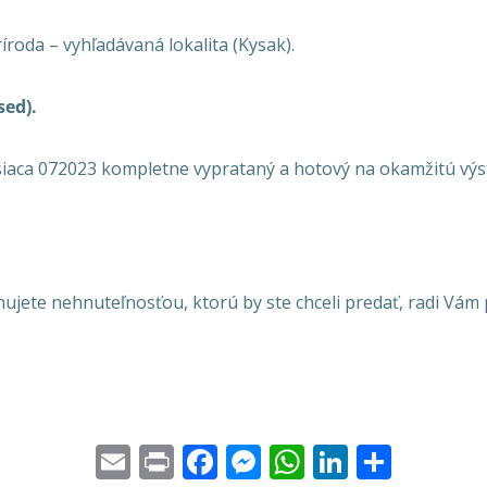
íroda – vyhľadávaná lokalita (Kysak).
sed).
aca 072023 kompletne vyprataný a hotový na okamžitú vý
onujete nehnuteľnosťou, ktorú by ste chceli predať, radi V
Email
Print
Facebook
Messenger
WhatsApp
LinkedI
Share