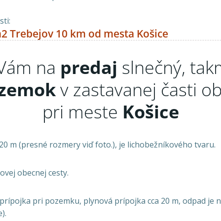
ti:
2 Trebejov 10 km od mesta Košice
Vám na
predaj
slnečný, tak
zemok
v zastavanej časti o
pri meste
Košice
0 m (presné rozmery viď foto.), je lichobežníkového tvaru.
ovej obecnej cesty.
á prípojka pri pozemku, plynová prípojka cca 20 m, odpad je
).