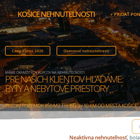
Skip
to
KOŠICE NEHNUTEĽNOSTI
+ PRIDAŤ PO
content
Ceny bytov 2026
Ocenenie nehnuteľnosti
MÁME OKAMŽITÝCH KUPCOV NA NEHNUTEĽNOSTI
PRE NAŠICH KLIENTOV HĽADÁME:
BYTY A NEBYTOVÉ PRIESTORY
PREDAJ POZEMOK 850 M2 TREBEJOV 10 KM OD MESTA KOŠICE
Neaktívna nehnuteľnosť
, bol