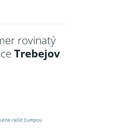
mer rovinatý
bce
Trebejov
 nutné riešiť žumpou