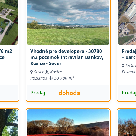
76 m2
Vhodné pre developera - 30780
Preda
ce
m2 pozemok intravilán Bankov,
– Bar
Košice - Sever
Košic
Sever
Košice
Pozem
Pozemok
30.780 m²
dohoda
Predaj
Preda