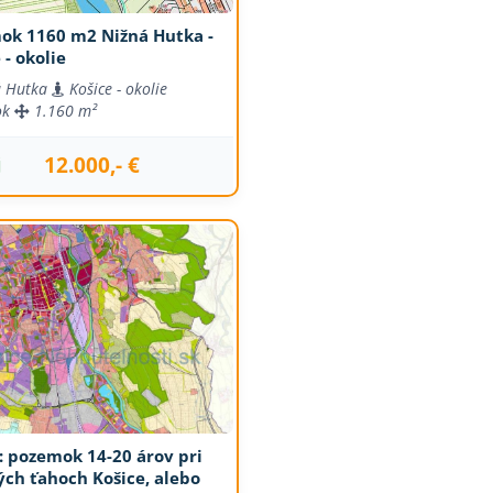
ok 1160 m2 Nižná Hutka -
 - okolie
á Hutka
Košice - okolie
ok
1.160 m²
12.000,- €
j
: pozemok 14-20 árov pri
ých ťahoch Košice, alebo