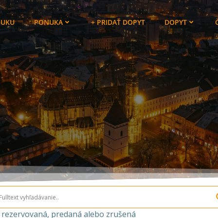
NUKU
PONUKA
+ PRIDAŤ DOPYT
DOPYT
a rezervovaná, predaná alebo zrušená