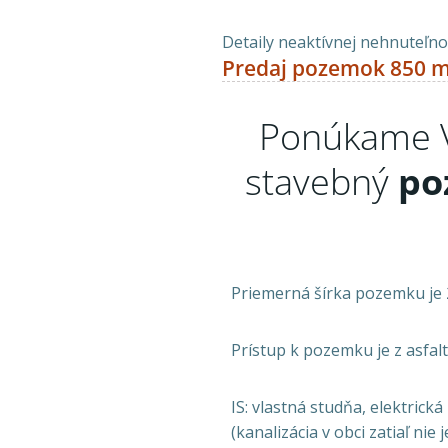
Detaily neaktívnej nehnuteľnos
Predaj pozemok 850 m
Ponúkame 
stavebný
po
Priemerná šírka pozemku je 2
Prístup k pozemku je z asfalt
IS: vlastná studňa, elektrick
(kanalizácia v obci zatiaľ nie je