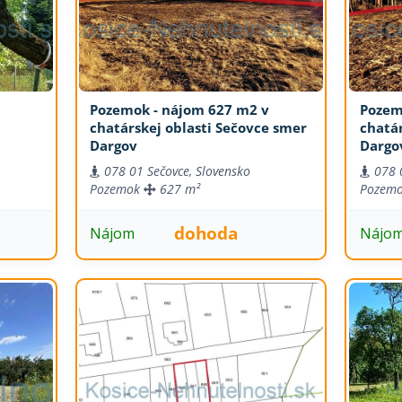
Pozemok - nájom 627 m2 v
Pozem
chatárskej oblasti Sečovce smer
chatár
Dargov
Dargo
078 01 Sečovce, Slovensko
078 
Pozemok
627 m²
Pozem
dohoda
Nájom
Nájo