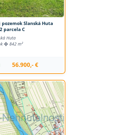
j pozemok Slanská Huta
2 parcela C
ská Huta
ok
842 m²
56.900,- €
j