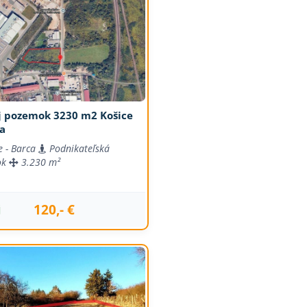
j pozemok 3230 m2 Košice
ca
e - Barca
Podnikateľská
ok
3.230 m²
120,- €
j