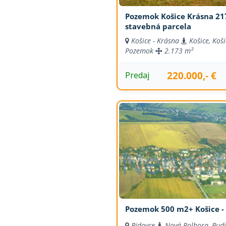
Pozemok Košice Krásna 2
stavebná parcela
Košice - Krásna
Košice, Koši
Pozemok
2.173 m²
220.000,- €
Predaj
Pozemok 500 m2+ Košice - 
Bidovce
Nová Polhora, Budi