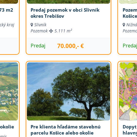
173 m2
Predaj pozemok v obci Slivník
Pozem
okres Trebišov
Košice
cký kraj
Slivník
Nižn
Pozemok
5.111 m²
Pozem
70.000,- €
Predaj
Preda
okolie
Pre klienta hľadáme stavebnú
Dopyt
parcelu Košice alebo okolie
hlavn
mír,