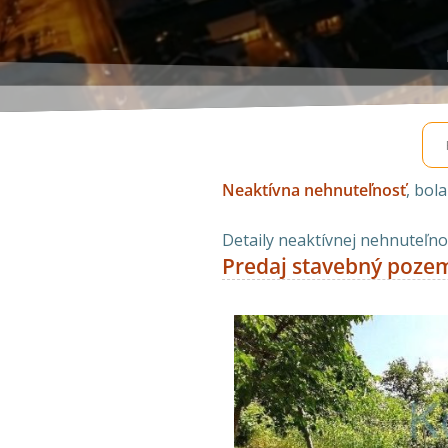
Neaktívna nehnuteľnosť
, bol
Detaily neaktívnej nehnuteľnos
Predaj stavebný pozem