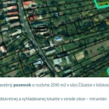
avebný
pozemok
o rozlohe 2590 m2 v obci Čižatice v blízko
diskrétnej a vyhľadávanej lokalite v strede obce – intravilán.