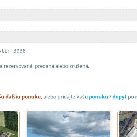
sti: 3938
la rezervovaná, predaná alebo zrušená.
ašu ďalšiu ponuku
, alebo pridajte Vašu
ponuku
/
dopyt
po