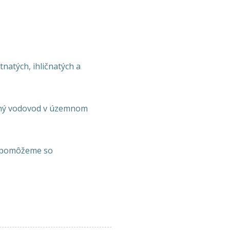
natých, ihličnatých a
ecný vodovod v územnom
ám pomôžeme so
n