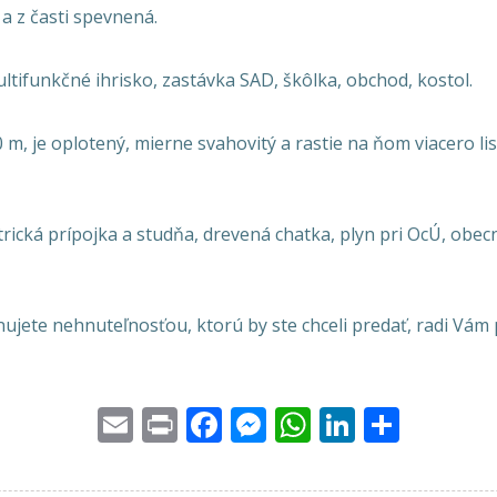
 a z časti spevnená.
ultifunkčné ihrisko, zastávka SAD, škôlka, obchod, kostol.
, je oplotený, mierne svahovitý a rastie na ňom viacero list
rická prípojka a studňa, drevená chatka, plyn pri OcÚ, ob
onujete nehnuteľnosťou, ktorú by ste chceli predať, radi V
Email
Print
Facebook
Messenger
WhatsApp
LinkedI
Share