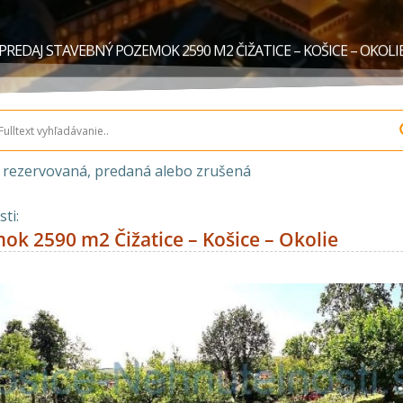
PREDAJ STAVEBNÝ POZEMOK 2590 M2 ČIŽATICE – KOŠICE – OKOLI
a rezervovaná, predaná alebo zrušená
ti:
ok 2590 m2 Čižatice – Košice – Okolie