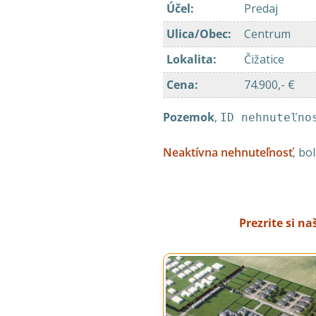
Účel
:
Predaj
Ulica/Obec
:
Centrum
Lokalita
:
Čižatice
Cena
:
74.900,- €
Pozemok
,
ID nehnuteľno
Neaktívna nehnuteľnosť
, bo
Prezrite si n