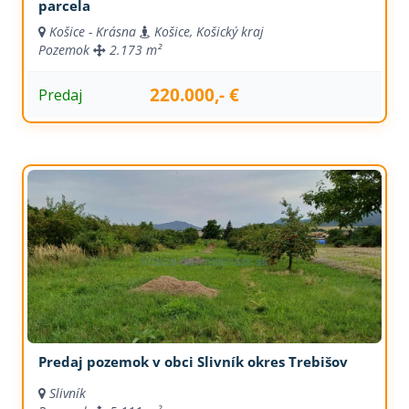
parcela
Košice - Krásna
Košice, Košický kraj
Pozemok
2.173 m²
220.000,- €
Predaj
Predaj pozemok v obci Slivník okres Trebišov
Slivník