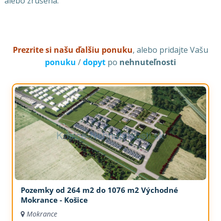
alebo zrušená.
Prezrite si našu ďalšiu ponuku
, alebo pridajte Vašu
ponuku
/
dopyt
po
nehnuteľnosti
Pozemky od 264 m2 do 1076 m2 Východné
Mokrance - Košice
Mokrance