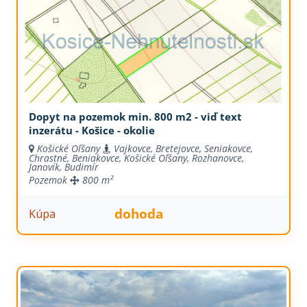
Dopyt na pozemok min. 800 m2 - viď text
inzerátu - Košice - okolie
Košické Oľšany
Vajkovce, Bretejovce, Seniakovce,
Chrastné, Beniakovce, Košické Oľšany, Rozhanovce,
Janovík, Budimír
Pozemok
800 m²
dohoda
Kúpa