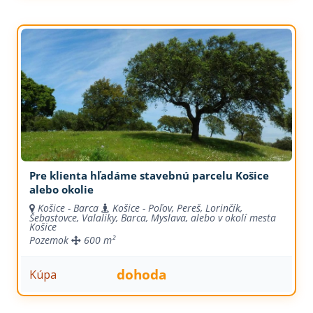
Pre klienta hľadáme stavebnú parcelu Košice
alebo okolie
Košice - Barca
Košice - Poľov, Pereš, Lorinčík,
Šebastovce, Valaliky, Barca, Myslava, alebo v okolí mesta
Košice
Pozemok
600 m²
dohoda
Kúpa