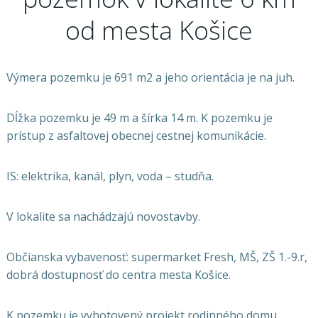
od mesta Košice
Výmera pozemku je 691 m2 a jeho orientácia je na juh.
Dĺžka pozemku je 49 m a šírka 14 m. K pozemku je
prístup z asfaltovej obecnej cestnej komunikácie.
IS: elektrika, kanál, plyn, voda – studňa.
V lokalite sa nachádzajú novostavby.
Občianska vybavenosť: supermarket Fresh, MŠ, ZŠ 1.-9.r,
dobrá dostupnosť do centra mesta Košice.
K pozemku je vyhotovený projekt rodinného domu.