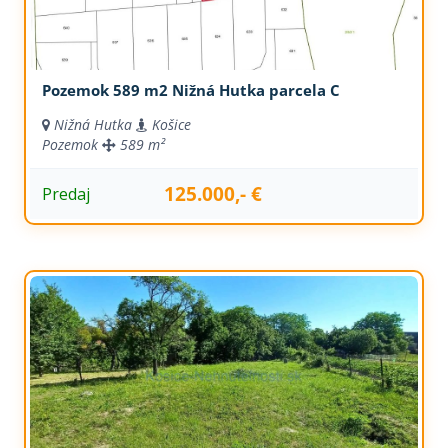
Pozemok 589 m2 Nižná Hutka parcela C
Nižná Hutka
Košice
Pozemok
589 m²
125.000,- €
Predaj