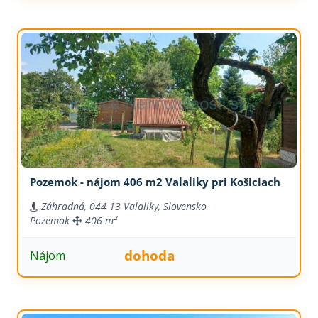
Pozemok - nájom 406 m2 Valaliky pri Košiciach
Záhradná, 044 13 Valaliky, Slovensko
Pozemok
406 m²
dohoda
Nájom