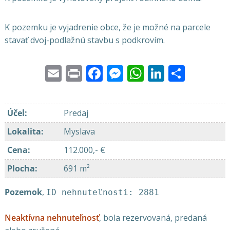
K pozemku je vyjadrenie obce, že je možné na parcele
stavať dvoj-podlažnú stavbu s podkrovím.
Email
Print
Facebook
Messenger
WhatsApp
LinkedI
Share
Účel
:
Predaj
Lokalita
:
Myslava
Cena
:
112.000,- €
Plocha
:
691 m²
Pozemok
,
ID nehnuteľnosti: 2881
Neaktívna nehnuteľnosť
, bola rezervovaná, predaná