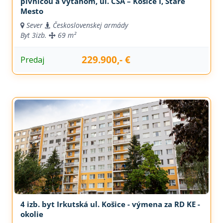
pivnicou a výťahom, ul. ČSA – Košice I, Staré
Mesto
Sever
Československej armády
Byt
3izb.
69 m²
229.900,- €
Predaj
4 izb. byt Irkutská ul. Košice - výmena za RD KE -
okolie