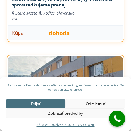
sprostredkujeme predaj
Staré Mesto
Košice, Slovensko
Byt
dohoda
Kúpa
Používame cookies na zlepšenie služieb a správne fungovanie webu. Ich odmietnutie môže
obmedziť niektoré funkcie.
Prijať
Odmietnuť
Zobraziť predvoľby
2i Byt 60 m2 Plešivec, 12 km od Rožňavy
ZÁSADY POUŽÍVANIA SÚBOROV COOKIE
049 11 Plešivec, Slovensko