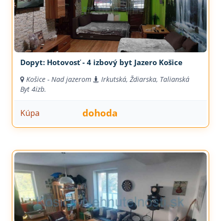
Dopyt: Hotovosť - 4 izbový byt Jazero Košice
Košice - Nad jazerom
Irkutská, Ždiarska, Talianská
Byt
4izb.
dohoda
Kúpa