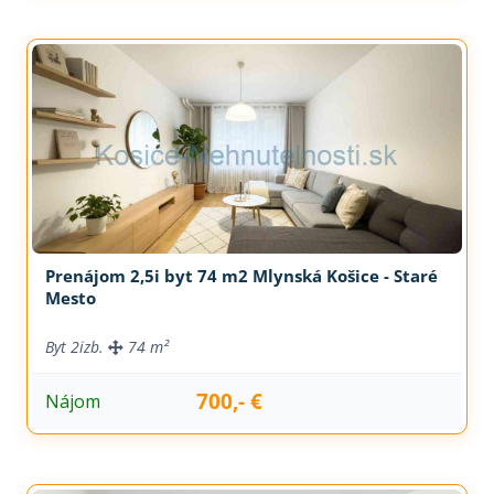
Prenájom 2,5i byt 74 m2 Mlynská Košice - Staré
Mesto
Byt
2izb.
74 m²
700,- €
Nájom