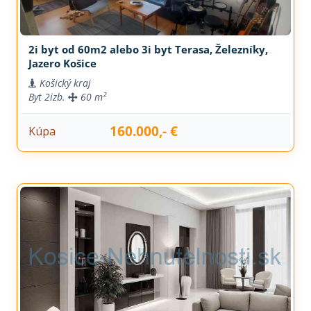
2i byt od 60m2 alebo 3i byt Terasa, Železníky,
Jazero Košice
Košický kraj
Byt
2izb.
60 m²
160.000,- €
Kúpa