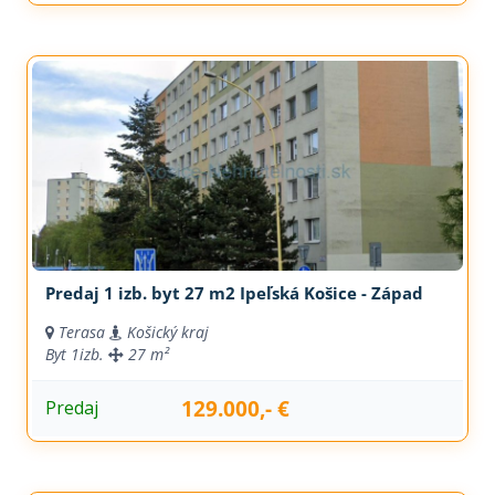
Predaj 1 izb. byt 27 m2 Ipeľská Košice - Západ
Terasa
Košický kraj
Byt
1izb.
27 m²
129.000,- €
Predaj