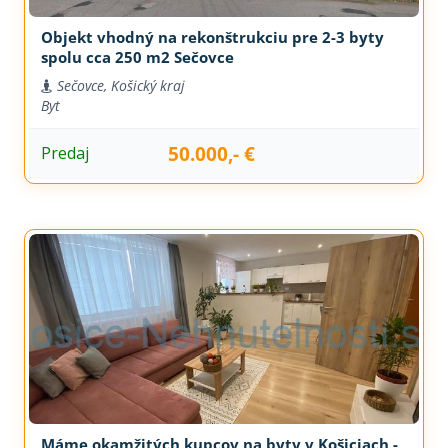
Objekt vhodný na rekonštrukciu pre 2-3 byty
spolu cca 250 m2 Sečovce
Sečovce, Košický kraj
Byt
50.000,- €
Predaj
Máme okamžitých kupcov na byty v Košiciach -