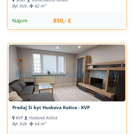
Byt
3izb.
82 m²
850,- €
Nájom
Predaj 3i byt Huskova Košice - KVP
KVP
Húsková Košice
Byt
3izb.
64 m²