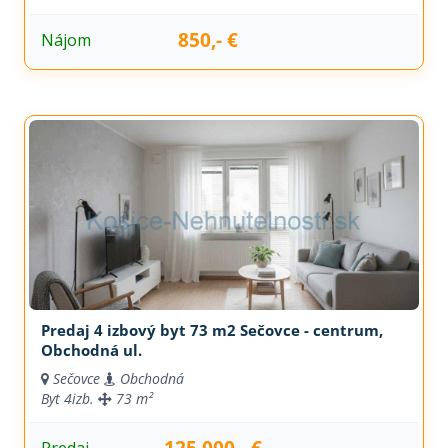
850,- €
Nájom
Predaj 4 izbový byt 73 m2 Sečovce - centrum,
Obchodná ul.
Sečovce
Obchodná
Byt
4izb.
73 m²
125.000,- €
Predaj