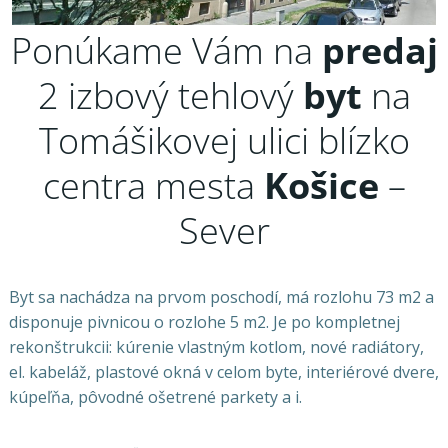
Ponúkame Vám na
predaj
2 izbový tehlový
byt
na
Tomášikovej ulici blízko
centra mesta
Košice
–
Sever
Byt sa nachádza na prvom poschodí, má rozlohu 73 m2 a
disponuje pivnicou o rozlohe 5 m2. Je po kompletnej
rekonštrukcii: kúrenie vlastným kotlom, nové radiátory,
el. kabeláž, plastové okná v celom byte, interiérové dvere,
kúpeľňa, pôvodné ošetrené parkety a i.