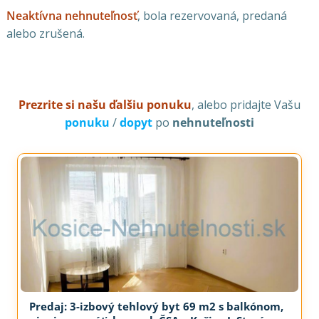
Neaktívna nehnuteľnosť
, bola rezervovaná, predaná
alebo zrušená.
Prezrite si našu ďalšiu ponuku
, alebo pridajte Vašu
ponuku
/
dopyt
po
nehnuteľnosti
Predaj: 3-izbový tehlový byt 69 m2 s balkónom,