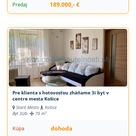
189.000,- €
Predaj
Pre klienta s hotovosťou zháňame 3i byt v
centre mesta Košice
Staré Mesto
Košice
Byt
3izb.
70 m²
dohoda
Kúpa