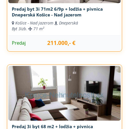
Predaj byt 3i 71m2 6/9p + lodžia + pivnica
Dneperská Košice - Nad jazerom
Košice - Nad jazerom
Dneperská
Byt
3izb.
71 m²
211.000,- €
Predaj
Predaj 3i byt 68 m2 + lodžia + pivnica