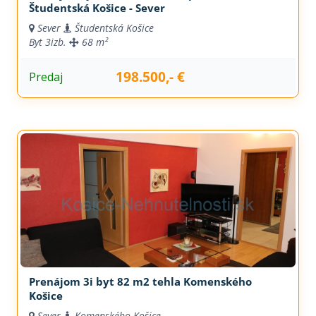
Študentská Košice - Sever
Sever
Študentská Košice
Byt
3izb.
68 m²
198.500,- €
Predaj
Prenájom 3i byt 82 m2 tehla Komenského
Košice
Sever
Komenského Košice