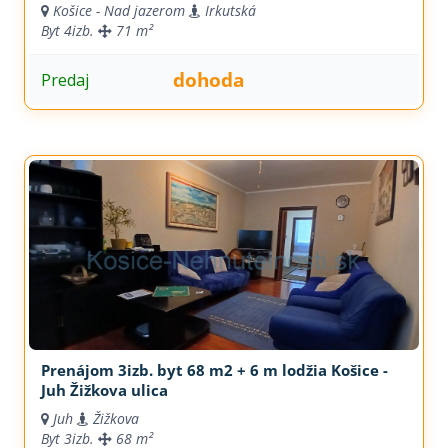
Košice - Nad jazerom
Irkutská
Byt
4izb.
71 m²
dohoda
Predaj
Prenájom 3izb. byt 68 m2 + 6 m lodžia Košice -
Juh Žižkova ulica
Juh
Žižkova
Byt
3izb.
68 m²