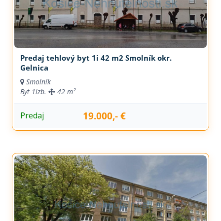
Predaj tehlový byt 1i 42 m2 Smolník okr.
Gelnica
Smolník
Byt
1izb.
42 m²
19.000,- €
Predaj