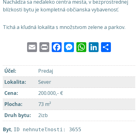
Nachádza sa neďaleko centra mesta, v bezprostrednej
blízkosti bytu je kompletná občianska vybavenosť.
Tichá a kľudná lokalita s množstvom zelene a parkov.
Email
Print
Facebook
Messenger
WhatsApp
LinkedI
Share
Účel
:
Predaj
Lokalita
:
Sever
Cena
:
200.000,- €
Plocha
:
73 m²
Druh bytu
:
2izb
Byt
,
ID nehnuteľnosti: 3655