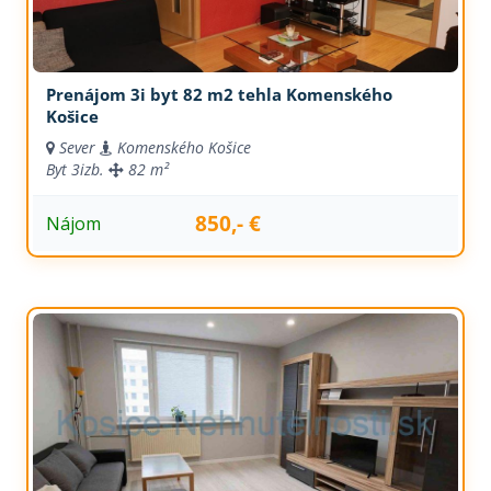
Prenájom 3i byt 82 m2 tehla Komenského
Košice
Sever
Komenského Košice
Byt
3izb.
82 m²
850,- €
Nájom