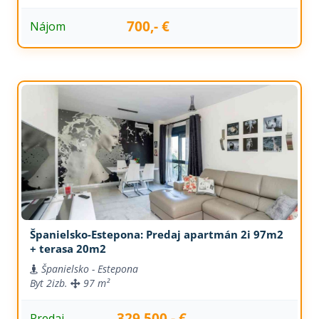
700,- €
Nájom
Španielsko-Estepona: Predaj apartmán 2i 97m2
+ terasa 20m2
Španielsko - Estepona
Byt
2izb.
97 m²
329.500,- €
Predaj