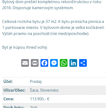
Bytový dom prešiel kompletnou rekonštrukciou v roku
2016. Disponuje kamerovým systémom.
Celková rozloha bytu je 37 m2. K bytu prislúcha pivnica a
1 parkovacie miesto. V bytovom dome je veľká kočikáreň.
Výťah priamo na poschodí (nie medziposchodie).
Byt je kúpou ihneď voľný.
Email
Print
Facebook
Messenger
WhatsApp
LinkedI
Share
Účel
:
Predaj
Ulica/Obec
:
Šaca, Slovensko
Cena
:
113.900,- €
Druh bytu
:
2izb