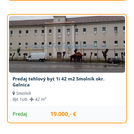
Predaj tehlový byt 1i 42 m2 Smolník okr.
Gelnica
Smolník
Byt
1izb.
42 m²
19.000,- €
Predaj