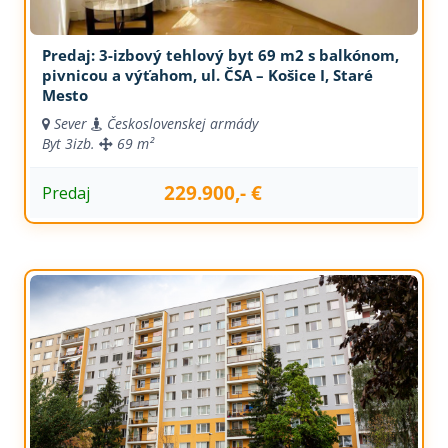
Predaj: 3-izbový tehlový byt 69 m2 s balkónom,
pivnicou a výťahom, ul. ČSA – Košice I, Staré
Mesto
Sever
Československej armády
Byt
3izb.
69 m²
229.900,- €
Predaj