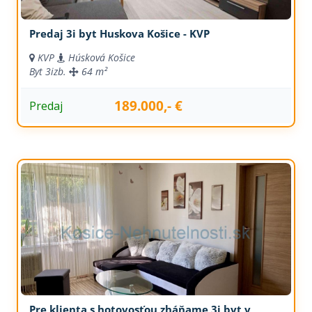
Predaj 3i byt Huskova Košice - KVP
KVP
Húsková Košice
Byt
3izb.
64 m²
189.000,- €
Predaj
Pre klienta s hotovosťou zháňame 3i byt v