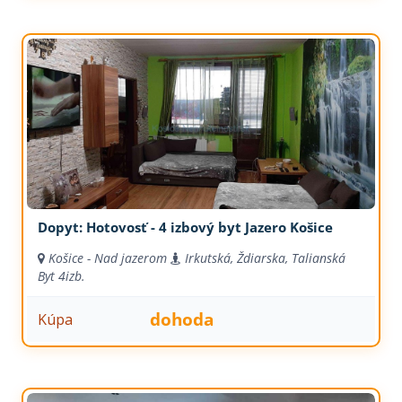
Dopyt: Hotovosť - 4 izbový byt Jazero Košice
Košice - Nad jazerom
Irkutská, Ždiarska, Talianská
Byt
4izb.
dohoda
Kúpa