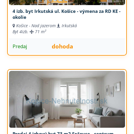
4 izb. byt Irkutská ul. Košice - výmena za RD KE -
okolie
Košice - Nad jazerom
Irkutská
Byt
4izb.
71 m²
dohoda
Predaj
Predaj 4 izbový byt 73 m2 Sečovce - centrum,