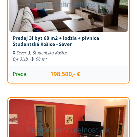
Predaj 3i byt 68 m2 + lodžia + pivnica
Študentská Košice - Sever
Sever
Študentská Košice
Byt
3izb.
68 m²
198.500,- €
Predaj