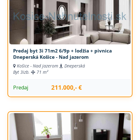
Predaj byt 3i 71m2 6/9p + lodžia + pivnica
Dneperská Košice - Nad jazerom
Košice - Nad jazerom
Dneperská
Byt
3izb.
71 m²
211.000,- €
Predaj