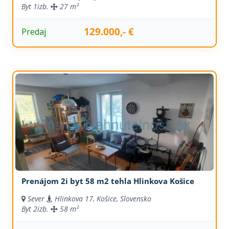
Byt
1izb.
27 m²
129.000,- €
Predaj
Prenájom 2i byt 58 m2 tehla Hlinkova Košice
Sever
Hlinkova 17, Košice, Slovensko
Byt
2izb.
58 m²