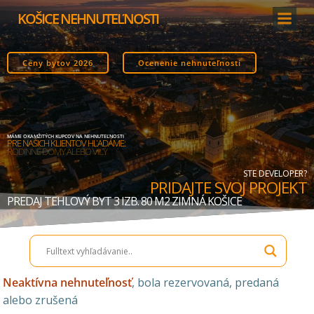
Skip
KOŠICE NEHNUTEĽNOSTI
to
content
Ceny bytov 2026
Ocenenie nehnuteľnosti
MÁME OKAMŽITÝCH KUPCOV NA NEHNUTEĽNOSTI
PRE NAŠICH KLIENTOV HĽADÁME:
STAVEBNÉ POZEMKY
STE DEVELOPER?
PRIDAJTE SVOJ PROJEKT
PREDAJ TEHLOVÝ BYT 3 IZB. 80 M2 ZIMNÁ KOŠICE
Neaktívna nehnuteľnosť
, bola rezervovaná, predaná
alebo zrušená