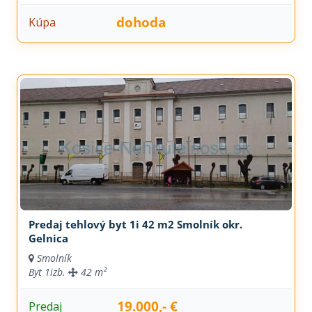
dohoda
Kúpa
Predaj tehlový byt 1i 42 m2 Smolník okr.
Gelnica
Smolník
Byt
1izb.
42 m²
19.000,- €
Predaj