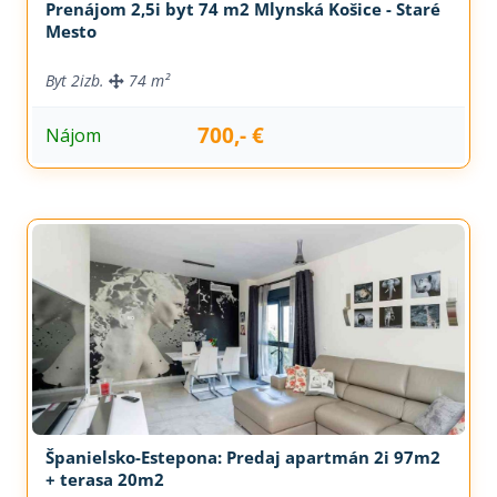
Prenájom 2,5i byt 74 m2 Mlynská Košice - Staré
Mesto
Byt
2izb.
74 m²
700,- €
Nájom
Španielsko-Estepona: Predaj apartmán 2i 97m2
+ terasa 20m2