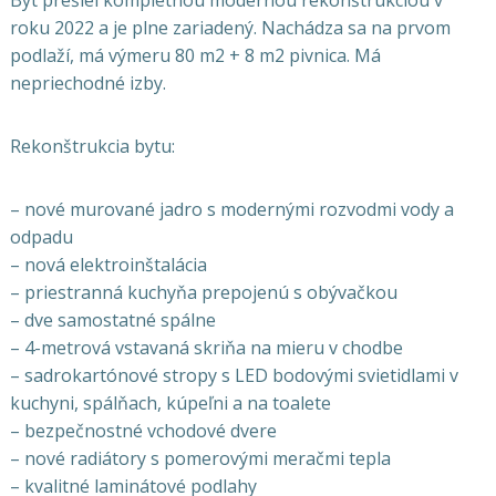
Byt prešiel kompletnou modernou rekonštrukciou v
roku 2022 a je plne zariadený. Nachádza sa na prvom
podlaží, má výmeru 80 m2 + 8 m2 pivnica. Má
nepriechodné izby.
Rekonštrukcia bytu:
– nové murované jadro s modernými rozvodmi vody a
odpadu
– nová elektroinštalácia
– priestranná kuchyňa prepojenú s obývačkou
– dve samostatné spálne
– 4-metrová vstavaná skriňa na mieru v chodbe
– sadrokartónové stropy s LED bodovými svietidlami v
kuchyni, spálňach, kúpeľni a na toalete
– bezpečnostné vchodové dvere
– nové radiátory s pomerovými meračmi tepla
– kvalitné laminátové podlahy