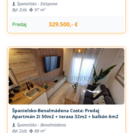
Španielsko - Estepona
Byt
2izb.
97 m²
329.500,- €
Predaj
Španielsko-Benalmádena Costa: Predaj
Apartmán 2i 50m2 + terasa 32m2 + balkón 6m2
Španielsko - Benalmádena
Byt
2izb.
88 m²