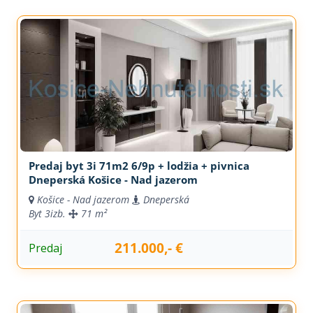
Predaj byt 3i 71m2 6/9p + lodžia + pivnica
Dneperská Košice - Nad jazerom
Košice - Nad jazerom
Dneperská
Byt
3izb.
71 m²
211.000,- €
Predaj