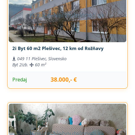
2i Byt 60 m2 Plešivec, 12 km od Rožňavy
049 11 Plešivec, Slovensko
Byt
2izb.
60 m²
38.000,- €
Predaj