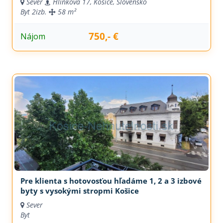
Sever
Hlinkova 17, Košice, Slovensko
Byt
2izb.
58 m²
750,- €
Nájom
Pre klienta s hotovosťou hľadáme 1, 2 a 3 izbové
byty s vysokými stropmi Košice
Sever
Byt