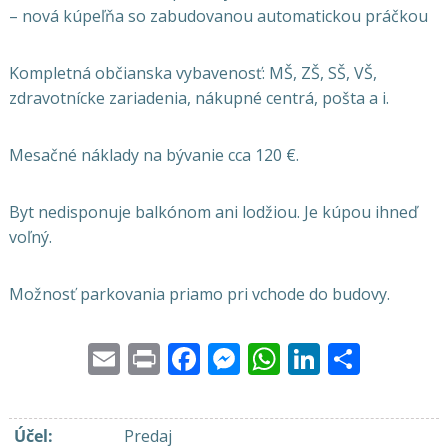
– nová kúpeľňa so zabudovanou automatickou práčkou
Kompletná občianska vybavenosť: MŠ, ZŠ, SŠ, VŠ,
zdravotnícke zariadenia, nákupné centrá, pošta a i.
Mesačné náklady na bývanie cca 120 €.
Byt nedisponuje balkónom ani lodžiou. Je kúpou ihneď
voľný.
Možnosť parkovania priamo pri vchode do budovy.
Email
Print
Facebook
Messenger
WhatsApp
LinkedI
Share
Účel
:
Predaj