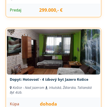
299.000,- €
Predaj
Dopyt: Hotovosť - 4 izbový byt Jazero Košice
Košice - Nad jazerom
Irkutská, Ždiarska, Talianská
Byt
4izb.
dohoda
Kúpa