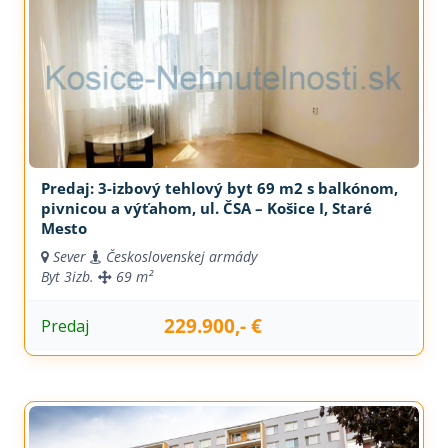
Predaj: 3-izbový tehlový byt 69 m2 s balkónom,
pivnicou a výťahom, ul. ČSA – Košice I, Staré
Mesto
Sever
Československej armády
Byt
3izb.
69 m²
229.900,- €
Predaj