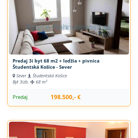
Predaj 3i byt 68 m2 + lodžia + pivnica
Študentská Košice - Sever
Sever
Študentská Košice
Byt
3izb.
68 m²
198.500,- €
Predaj