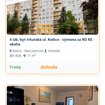
4 izb. byt Irkutská ul. Košice - výmena za RD KE -
okolie
Košice - Nad jazerom
Irkutská
Byt
4izb.
71 m²
dohoda
Predaj