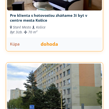
Pre klienta s hotovosťou zháňame 3i byt v
centre mesta Košice
Staré Mesto
Košice
Byt
3izb.
70 m²
dohoda
Kúpa