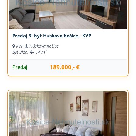
Predaj 3i byt Huskova Košice - KVP
KVP
Húsková Košice
Byt
3izb.
64 m²
189.000,- €
Predaj