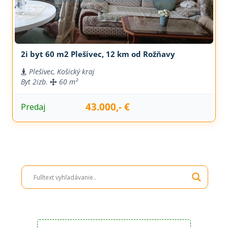
2i byt 60 m2 Plešivec, 12 km od Rožňavy
Plešivec, Košický kraj
Byt
2izb.
60 m²
43.000,- €
Predaj