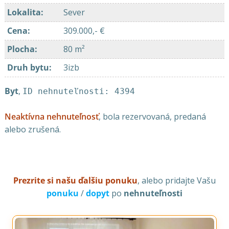
Lokalita
:
Sever
Cena
:
309.000,- €
Plocha
:
80 m²
Druh bytu
:
3izb
Byt
,
ID nehnuteľnosti: 4394
Neaktívna nehnuteľnosť
, bola rezervovaná, predaná
alebo zrušená.
Prezrite si našu ďalšiu ponuku
, alebo pridajte Vašu
ponuku
/
dopyt
po
nehnuteľnosti