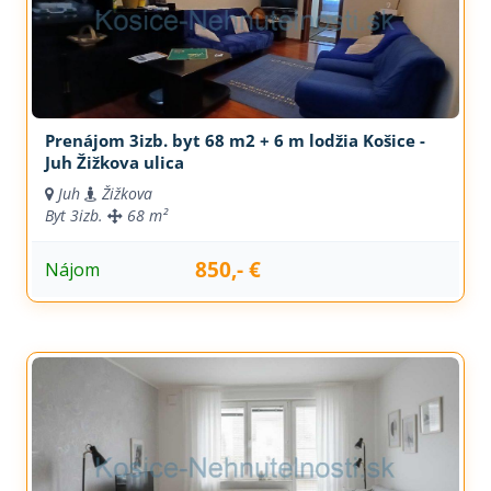
Prenájom 3izb. byt 68 m2 + 6 m lodžia Košice -
Juh Žižkova ulica
Juh
Žižkova
Byt
3izb.
68 m²
850,- €
Nájom