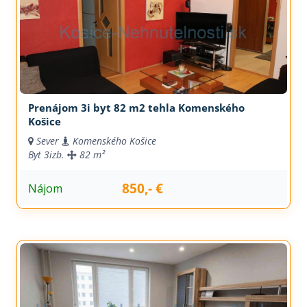
Prenájom 3i byt 82 m2 tehla Komenského
Košice
Sever
Komenského Košice
Byt
3izb.
82 m²
850,- €
Nájom