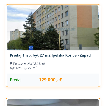
Predaj 1 izb. byt 27 m2 Ipeľská Košice - Západ
Terasa
Košický kraj
Byt
1izb.
27 m²
129.000,- €
Predaj