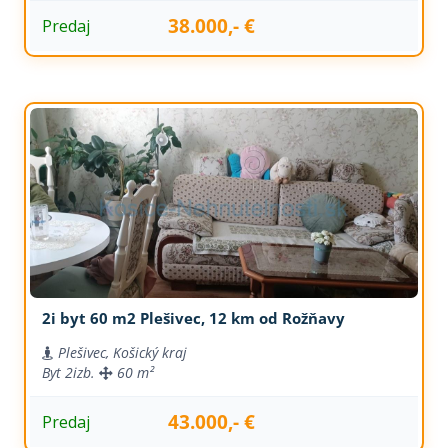
38.000,- €
Predaj
2i byt 60 m2 Plešivec, 12 km od Rožňavy
Plešivec, Košický kraj
Byt
2izb.
60 m²
43.000,- €
Predaj