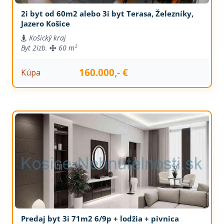
2i byt od 60m2 alebo 3i byt Terasa, Železníky,
Jazero Košice
Košický kraj
Byt
2izb.
60 m²
160.000,- €
Kúpa
Predaj byt 3i 71m2 6/9p + lodžia + pivnica