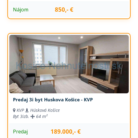
850,- €
Nájom
Predaj 3i byt Huskova Košice - KVP
KVP
Húsková Košice
Byt
3izb.
64 m²
189.000,- €
Predaj