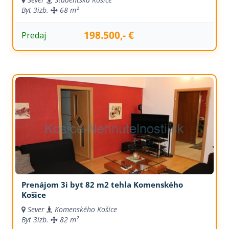
Byt
3izb.
68 m²
198.500,- €
Predaj
Prenájom 3i byt 82 m2 tehla Komenského
Košice
Sever
Komenského Košice
Byt
3izb.
82 m²