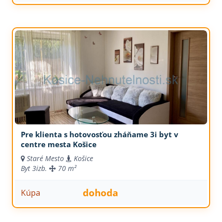
Pre klienta s hotovosťou zháňame 3i byt v
centre mesta Košice
Staré Mesto
Košice
Byt
3izb.
70 m²
dohoda
Kúpa