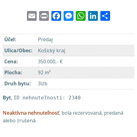
Email
Print
Facebook
Messenger
WhatsApp
LinkedI
Share
Účel
:
Predaj
Ulica/Obec
:
Košický kraj
Cena
:
350.000,- €
Plocha
:
92 m²
Druh bytu
:
3izb
Byt
,
ID nehnuteľnosti: 2340
Neaktívna nehnuteľnosť
, bola rezervovaná, predaná
alebo zrušená.