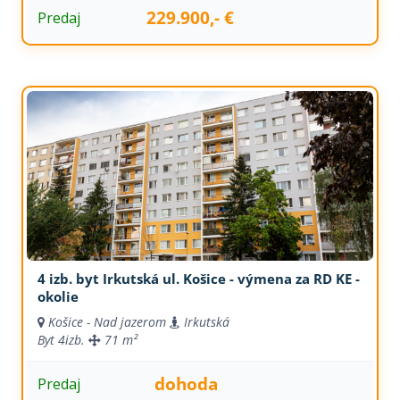
229.900,- €
Predaj
4 izb. byt Irkutská ul. Košice - výmena za RD KE -
okolie
Košice - Nad jazerom
Irkutská
Byt
4izb.
71 m²
dohoda
Predaj