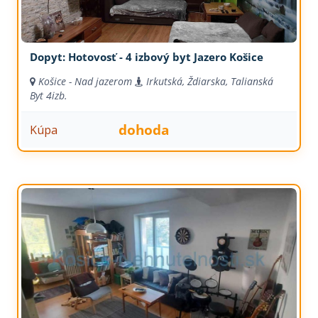
Dopyt: Hotovosť - 4 izbový byt Jazero Košice
Košice - Nad jazerom
Irkutská, Ždiarska, Talianská
Byt
4izb.
dohoda
Kúpa