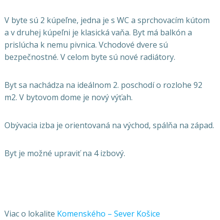
V byte sú 2 kúpeľne, jedna je s WC a sprchovacím kútom
a v druhej kúpeľni je klasická vaňa. Byt má balkón a
prislúcha k nemu pivnica. Vchodové dvere sú
bezpečnostné. V celom byte sú nové radiátory.
Byt sa nachádza na ideálnom 2. poschodí o rozlohe 92
m2. V bytovom dome je nový výťah.
Obývacia izba je orientovaná na východ, spálňa na západ.
Byt je možné upraviť na 4 izbový.
Viac o lokalite
Komenského – Sever Košice