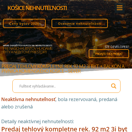
Skip
KOŠICE NEHNUTEĽNOSTI
to
content
Ceny bytov 2026
Ocenenie nehnuteľnosti
MÁME OKAMŽITÝCH KUPCOV NA NEHNUTEĽNOSTI
STE DEVELOPER?
PRE NAŠICH KLIENTOV HĽADÁME:
BYTY A NEBYTOVÉ PRIESTORY
PRIDAJTE SVOJ PROJEKT
PREDAJ TEHLOVÝ KOMPLETNE REK. 92 M2 3I BYT + BALKÓN A
PIVNICA KOMENSKÉHO KOŠICE – SEVER
Neaktívna nehnuteľnosť
, bola rezervovaná, predaná
alebo zrušená
Detaily neaktívnej nehnuteľnosti:
Predaj tehlový kompletne rek. 92 m2 3i byt