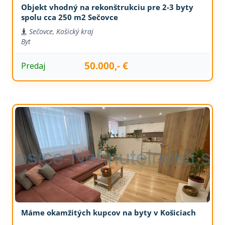
Objekt vhodný na rekonštrukciu pre 2-3 byty
spolu cca 250 m2 Sečovce
Sečovce, Košický kraj
Byt
50.000,- €
Predaj
Máme okamžitých kupcov na byty v Košiciach