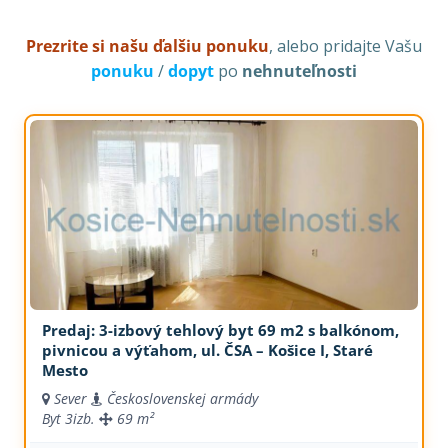
Prezrite si našu ďalšiu ponuku
, alebo pridajte Vašu
ponuku
/
dopyt
po
nehnuteľnosti
Predaj: 3-izbový tehlový byt 69 m2 s balkónom,
pivnicou a výťahom, ul. ČSA – Košice I, Staré
Mesto
Sever
Československej armády
Byt
3izb.
69 m²