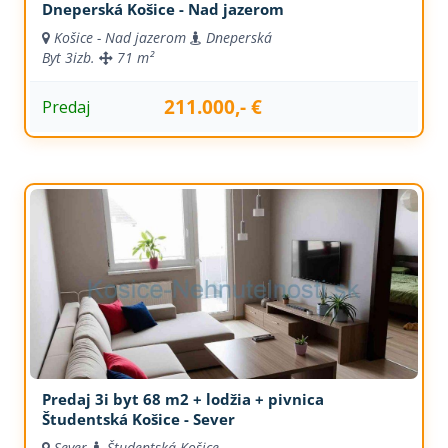
Dneperská Košice - Nad jazerom
Košice - Nad jazerom
Dneperská
Byt
3izb.
71 m²
211.000,- €
Predaj
Predaj 3i byt 68 m2 + lodžia + pivnica
Študentská Košice - Sever
Sever
Študentská Košice