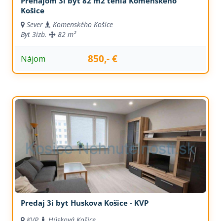
Prenájom 3i byt 82 m2 tehla Komenského
Košice
Sever
Komenského Košice
Byt
3izb.
82 m²
850,- €
Nájom
Predaj 3i byt Huskova Košice - KVP
KVP
Húsková Košice