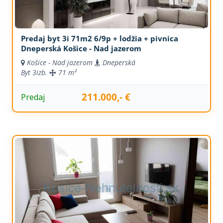
Predaj byt 3i 71m2 6/9p + lodžia + pivnica
Dneperská Košice - Nad jazerom
Košice - Nad jazerom
Dneperská
Byt
3izb.
71 m²
211.000,- €
Predaj