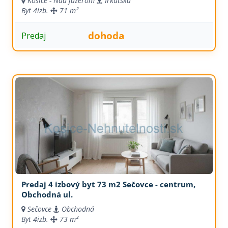
Košice - Nad jazerom
Irkutská
Byt
4izb.
71 m²
dohoda
Predaj
Predaj 4 izbový byt 73 m2 Sečovce - centrum,
Obchodná ul.
Sečovce
Obchodná
Byt
4izb.
73 m²