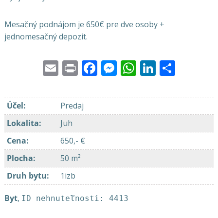
Mesačný podnájom je 650€ pre dve osoby +
jednomesačný depozit.
Email
Print
Facebook
Messenger
WhatsApp
LinkedI
Share
Účel
:
Predaj
Lokalita
:
Juh
Cena
:
650,- €
Plocha
:
50 m²
Druh bytu
:
1izb
Byt
,
ID nehnuteľnosti: 4413