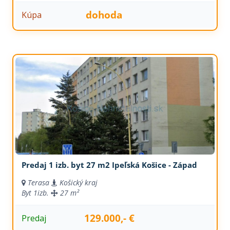
dohoda
Kúpa
Predaj 1 izb. byt 27 m2 Ipeľská Košice - Západ
Terasa
Košický kraj
Byt
1izb.
27 m²
129.000,- €
Predaj