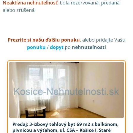
Neaktívna nehnuteľnosť
, bola rezervovaná, predaná
alebo zrušená.
Prezrite si našu ďalšiu ponuku
, alebo pridajte Vašu
ponuku
/
dopyt
po
nehnuteľnosti
Predaj: 3-izbový tehlový byt 69 m2 s balkónom,
pivnicou a výťahom, ul. ČSA – Košice I, Staré