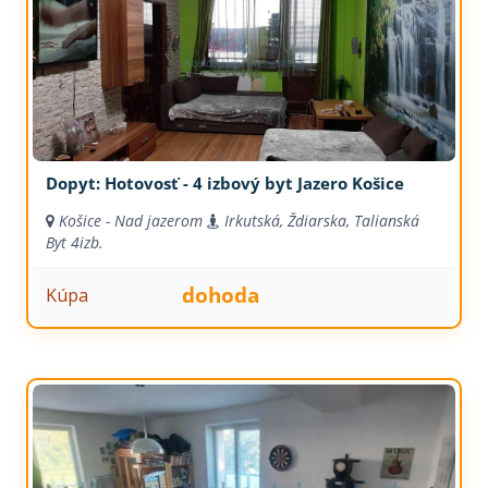
Dopyt: Hotovosť - 4 izbový byt Jazero Košice
Košice - Nad jazerom
Irkutská, Ždiarska, Talianská
Byt
4izb.
dohoda
Kúpa