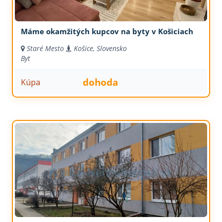
Máme okamžitých kupcov na byty v Košiciach
Staré Mesto
Košice, Slovensko
Byt
dohoda
Kúpa