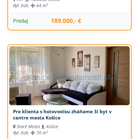
Byt
3izb.
64 m²
189.000,- €
Predaj
Pre klienta s hotovosťou zháňame 3i byt v
centre mesta Košice
Staré Mesto
Košice
Byt
3izb.
70 m²