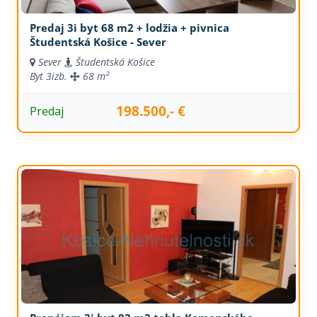
Predaj 3i byt 68 m2 + lodžia + pivnica
Študentská Košice - Sever
Sever
Študentská Košice
Byt
3izb.
68 m²
198.500,- €
Predaj