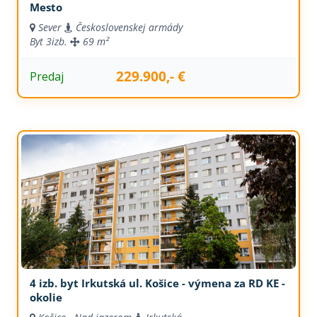
Mesto
Sever
Československej armády
Byt
3izb.
69 m²
229.900,- €
Predaj
4 izb. byt Irkutská ul. Košice - výmena za RD KE -
okolie