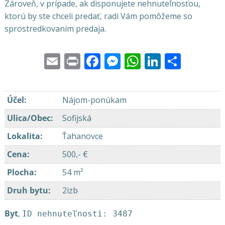
Zároveň, v prípade, ak disponujete nehnuteľnosťou,
ktorú by ste chceli predať, radi Vám pomôžeme so
sprostredkovaním predaja.
Email
Print
Facebook
Messenger
WhatsApp
LinkedI
Share
Účel
:
Nájom-ponúkam
Ulica/Obec
:
Sofijská
Lokalita
:
Ťahanovce
Cena
:
500,- €
Plocha
:
54 m²
Druh bytu
:
2izb
Byt
,
ID nehnuteľnosti: 3487