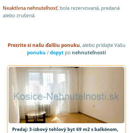
Neaktívna nehnuteľnosť
, bola rezervovaná, predaná
alebo zrušená.
Prezrite si našu ďalšiu ponuku
, alebo pridajte Vašu
ponuku
/
dopyt
po
nehnuteľnosti
Predaj: 3-izbový tehlový byt 69 m2 s balkónom,