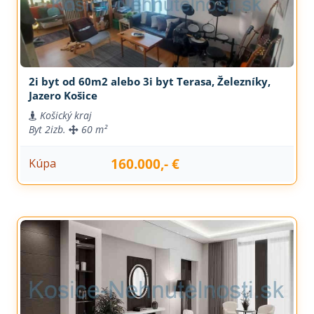
2i byt od 60m2 alebo 3i byt Terasa, Železníky,
Jazero Košice
Košický kraj
Byt
2izb.
60 m²
160.000,- €
Kúpa