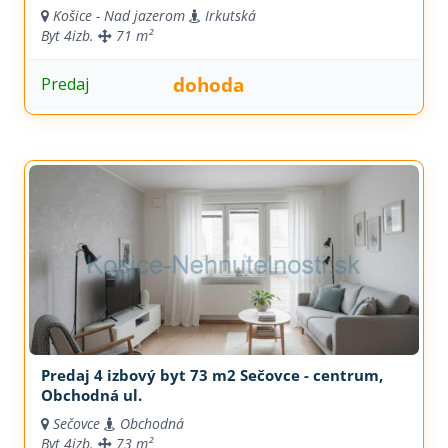
Košice - Nad jazerom
Irkutská
Byt
4izb.
71 m²
dohoda
Predaj
Predaj 4 izbový byt 73 m2 Sečovce - centrum,
Obchodná ul.
Sečovce
Obchodná
Byt
4izb.
73 m²