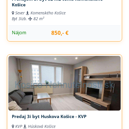
Košice
Sever
Komenského Košice
Byt
3izb.
82 m²
850,- €
Nájom
Predaj 3i byt Huskova Košice - KVP
KVP
Húsková Košice