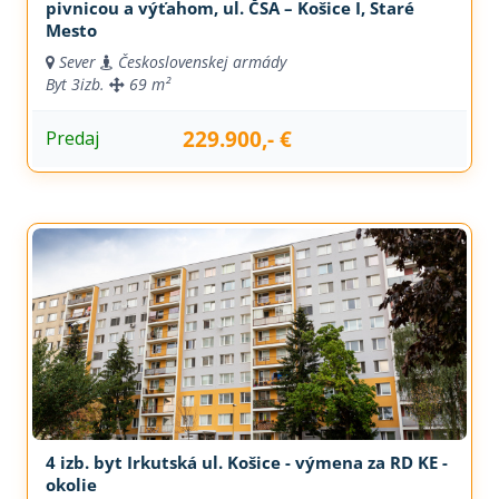
pivnicou a výťahom, ul. ČSA – Košice I, Staré
Mesto
Sever
Československej armády
Byt
3izb.
69 m²
229.900,- €
Predaj
4 izb. byt Irkutská ul. Košice - výmena za RD KE -
okolie