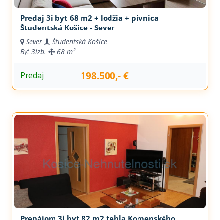
Predaj 3i byt 68 m2 + lodžia + pivnica
Študentská Košice - Sever
Sever
Študentská Košice
Byt
3izb.
68 m²
198.500,- €
Predaj
Prenájom 3i byt 82 m2 tehla Komenského