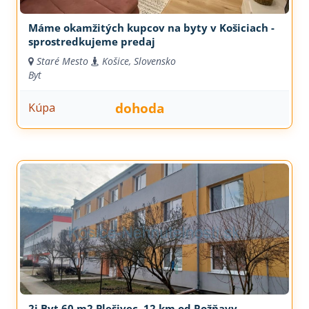
Máme okamžitých kupcov na byty v Košiciach -
sprostredkujeme predaj
Staré Mesto
Košice, Slovensko
Byt
dohoda
Kúpa
2i Byt 60 m2 Plešivec, 12 km od Rožňavy