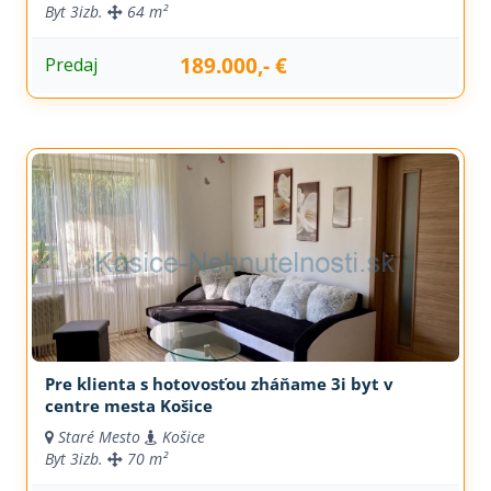
Byt
3izb.
64 m²
189.000,- €
Predaj
Pre klienta s hotovosťou zháňame 3i byt v
centre mesta Košice
Staré Mesto
Košice
Byt
3izb.
70 m²