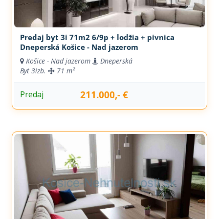
Predaj byt 3i 71m2 6/9p + lodžia + pivnica
Dneperská Košice - Nad jazerom
Košice - Nad jazerom
Dneperská
Byt
3izb.
71 m²
211.000,- €
Predaj