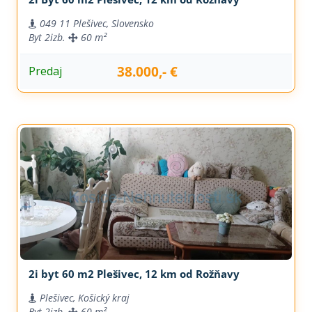
049 11 Plešivec, Slovensko
Byt
2izb.
60 m²
38.000,- €
Predaj
2i byt 60 m2 Plešivec, 12 km od Rožňavy
Plešivec, Košický kraj
Byt
2izb.
60 m²