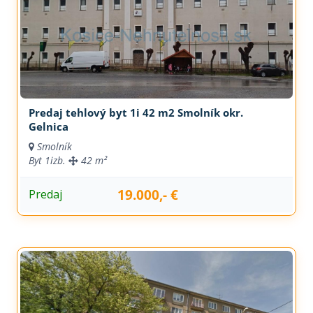
Predaj tehlový byt 1i 42 m2 Smolník okr.
Gelnica
Smolník
Byt
1izb.
42 m²
19.000,- €
Predaj