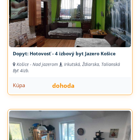
Dopyt: Hotovosť - 4 izbový byt Jazero Košice
Košice - Nad jazerom
Irkutská, Ždiarska, Talianská
Byt
4izb.
dohoda
Kúpa