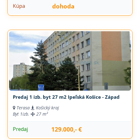
dohoda
Kúpa
Predaj 1 izb. byt 27 m2 Ipeľská Košice - Západ
Terasa
Košický kraj
Byt
1izb.
27 m²
129.000,- €
Predaj