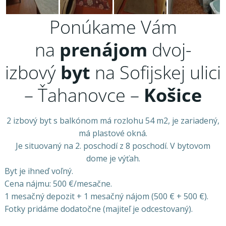
Ponúkame Vám
na
prenájom
dvoj-
izbový
byt
na Sofijskej ulici
– Ťahanovce –
Košice
2 izbový byt s balkónom má rozlohu 54 m2, je zariadený,
má plastové okná.
Je situovaný na 2. poschodí z 8 poschodí. V bytovom
dome je výťah.
Byt je ihneď voľný.
Cena nájmu: 500 €/mesačne.
1 mesačný depozit + 1 mesačný nájom (500 € + 500 €).
Fotky pridáme dodatočne (majiteľ je odcestovaný).