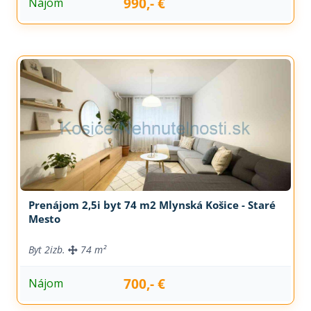
990,- €
Nájom
Prenájom 2,5i byt 74 m2 Mlynská Košice - Staré
Mesto
Byt
2izb.
74 m²
700,- €
Nájom