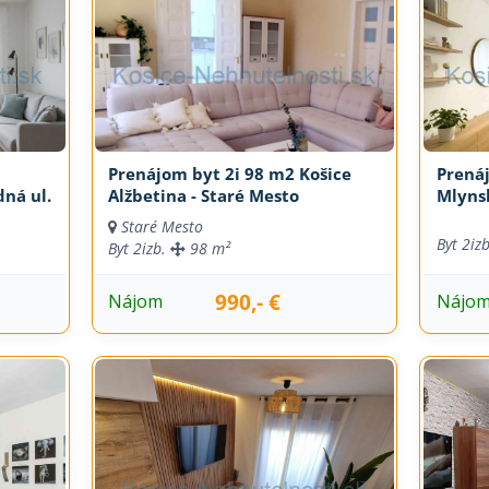
Prenájom byt 2i 98 m2 Košice
Prená
ná ul.
Alžbetina - Staré Mesto
Mlynsk
Staré Mesto
Byt
2iz
Byt
2izb.
98 m²
990,- €
Nájom
Nájo