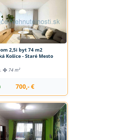
jom 2,5i byt 74 m2
á Košice - Staré Mesto
b.
74 m²
700,- €
m