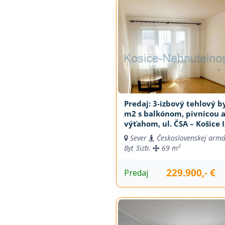
Predaj: 3-izbový tehlový b
m2 s balkónom, pivnicou 
výťahom, ul. ČSA – Košice I
Mesto
Sever
Československej arm
Byt
3izb.
69 m²
229.900,- €
Predaj