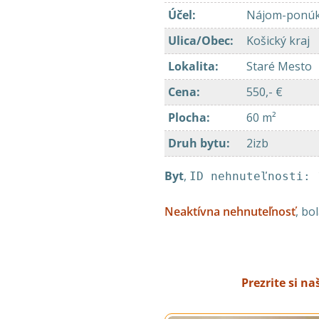
Účel
:
Nájom-ponú
Ulica/Obec
:
Košický kraj
Lokalita
:
Staré Mesto
Cena
:
550,- €
Plocha
:
60 m²
Druh bytu
:
2izb
Byt
,
ID nehnuteľnosti: 
Neaktívna nehnuteľnosť
, bo
Prezrite si n