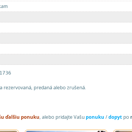
kam
1736
la rezervovaná, predaná alebo zrušená.
ašu ďalšiu ponuku
, alebo pridajte Vašu
ponuku
/
dopyt
po