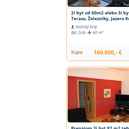
2i byt od 60m2 alebo 3i by
Terasa, Železníky, Jazero K
Košický kraj
Byt
2izb.
60 m²
160.000,- €
Kúpa
Prenájom 3i byt 82 m2 teh