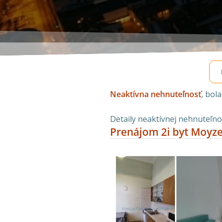
Neaktívna nehnuteľnosť
, bol
Detaily neaktívnej nehnuteľnos
Prenájom 2i byt Moyze