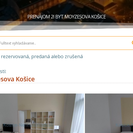
PRENÁJOM 2I BYT MOYZESOVA KOŠICE
a rezervovaná, predaná alebo zrušená
ti:
sova Košice