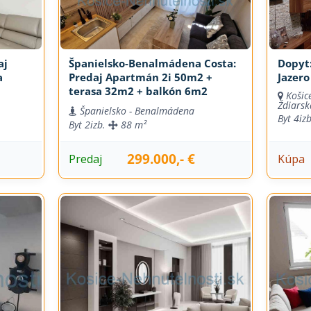
aj
Španielsko-Benalmádena Costa:
Dopyt:
a
Predaj Apartmán 2i 50m2 +
Jazero
terasa 32m2 + balkón 6m2
Košic
Ždiarsk
Španielsko - Benalmádena
Byt
4izb
Byt
2izb.
88 m²
299.000,- €
Predaj
Kúpa