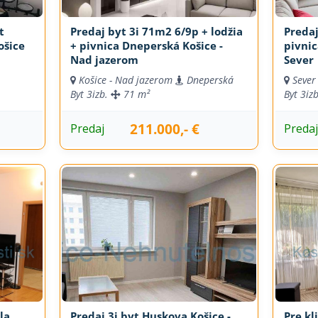
t
Predaj byt 3i 71m2 6/9p + lodžia
Predaj
ošice
+ pivnica Dneperská Košice -
pivnic
Nad jazerom
Sever
Košice - Nad jazerom
Dneperská
Sever
Byt
3izb.
71 m²
Byt
3iz
211.000,- €
Predaj
Preda
la
Predaj 3i byt Huskova Košice -
Pre kl