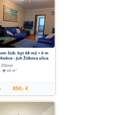
om 3izb. byt 68 m2 + 6 m
 Košice - Juh Žižkova ulica
Žižkova
b.
68 m²
850,- €
m