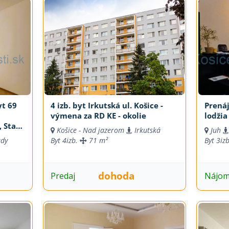
yt 69
4 izb. byt Irkutská ul. Košice -
Prenáj
a
výmena za RD KE - okolie
lodžia
, Staré
Košice - Nad jazerom
Irkutská
Juh
ády
Byt
4izb.
71 m²
Byt
3iz
dohoda
Predaj
Nájo