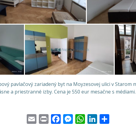
vý pavlačový zariadený byt na Moyzesovej ulici v Starom 
rásne a priestranné izby. Cena je 550 eur mesačne s médiami
Email
Print
Facebook
Messenger
WhatsApp
LinkedI
Share