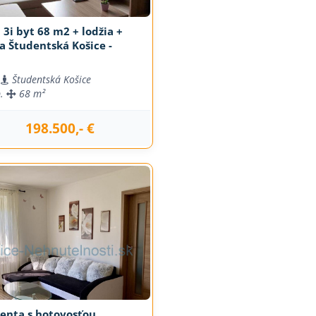
 3i byt 68 m2 + lodžia +
a Študentská Košice -
Študentská Košice
b.
68 m²
198.500,- €
j
ienta s hotovosťou