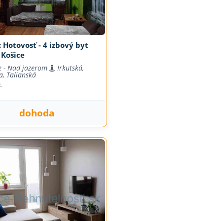
 Hotovosť - 4 izbový byt
 Košice
e - Nad jazerom
Irkutská,
a, Talianská
.
dohoda