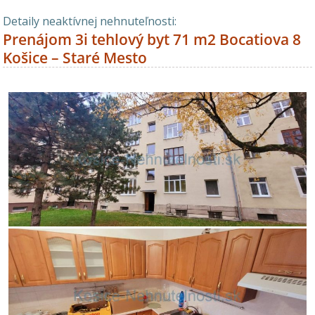
Detaily neaktívnej nehnuteľnosti:
Prenájom 3i tehlový byt 71 m2 Bocatiova 8
Košice – Staré Mesto