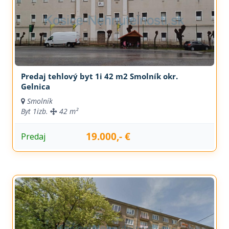
Predaj tehlový byt 1i 42 m2 Smolník okr.
Gelnica
Smolník
Byt
1izb.
42 m²
19.000,- €
Predaj