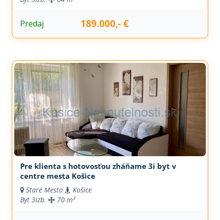
189.000,- €
Predaj
Pre klienta s hotovosťou zháňame 3i byt v
centre mesta Košice
Staré Mesto
Košice
Byt
3izb.
70 m²