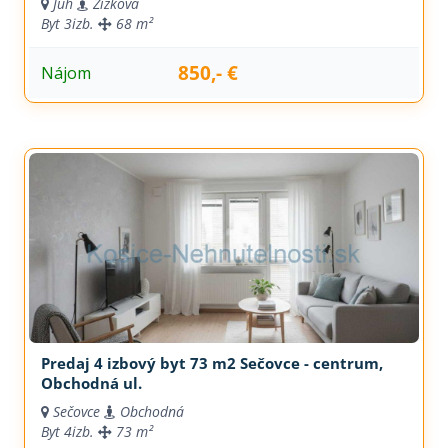
Juh
Žižkova
Byt
3izb.
68 m²
850,- €
Nájom
Predaj 4 izbový byt 73 m2 Sečovce - centrum,
Obchodná ul.
Sečovce
Obchodná
Byt
4izb.
73 m²