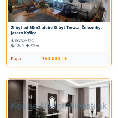
2i byt od 60m2 alebo 3i byt Terasa, Železníky,
Jazero Košice
Košický kraj
Byt
2izb.
60 m²
160.000,- €
Kúpa