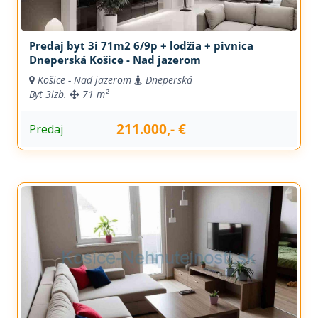
Predaj byt 3i 71m2 6/9p + lodžia + pivnica
Dneperská Košice - Nad jazerom
Košice - Nad jazerom
Dneperská
Byt
3izb.
71 m²
211.000,- €
Predaj