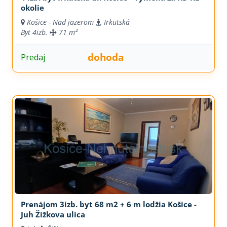
okolie
Košice - Nad jazerom
Irkutská
Byt
4izb.
71 m²
dohoda
Predaj
Prenájom 3izb. byt 68 m2 + 6 m lodžia Košice -
Juh Žižkova ulica