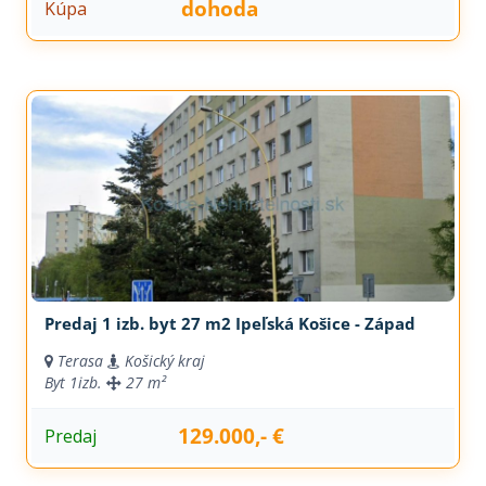
dohoda
Kúpa
Predaj 1 izb. byt 27 m2 Ipeľská Košice - Západ
Terasa
Košický kraj
Byt
1izb.
27 m²
129.000,- €
Predaj