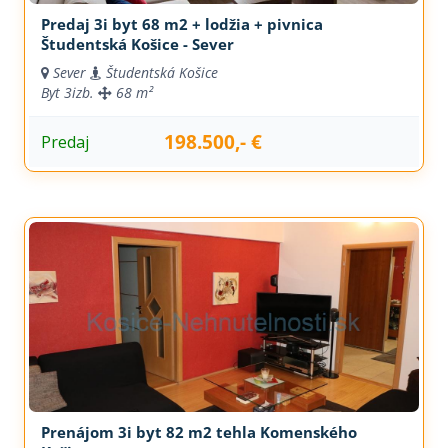
Predaj 3i byt 68 m2 + lodžia + pivnica
Študentská Košice - Sever
Sever
Študentská Košice
Byt
3izb.
68 m²
198.500,- €
Predaj
Prenájom 3i byt 82 m2 tehla Komenského