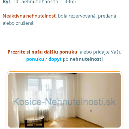
Byt
,
ID nehnuteľnosti: 3365
Neaktívna nehnuteľnosť
, bola rezervovaná, predaná
alebo zrušená.
Prezrite si našu ďalšiu ponuku
, alebo pridajte Vašu
ponuku
/
dopyt
po
nehnuteľnosti