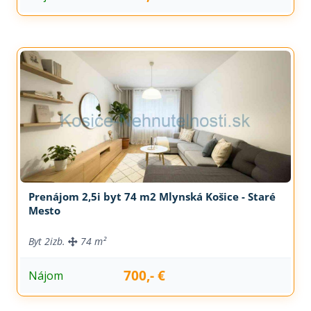
Prenájom 2,5i byt 74 m2 Mlynská Košice - Staré
Mesto
Byt
2izb.
74 m²
700,- €
Nájom