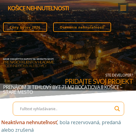
Skip
KOŠICE NEHNUTEĽNOSTI
to
content
Ceny bytov 2026
Ocenenie nehnuteľnosti
MÁME OKAMŽITÝCH KUPCOV NA NEHNUTEĽNOSTI
PRE NAŠICH KLIENTOV HĽADÁME:
STAVEBNÉ POZEMKY
STE DEVELOPER?
PRIDAJTE SVOJ PROJEKT
PRENÁJOM 3I TEHLOVÝ BYT 71 M2 BOCATIOVA 8 KOŠICE –
STARÉ MESTO
Neaktívna nehnuteľnosť
, bola rezervovaná, predaná
alebo zrušená