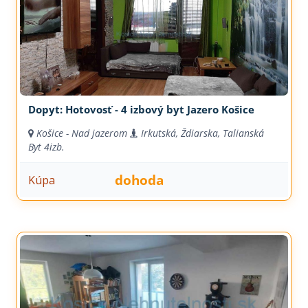
Dopyt: Hotovosť - 4 izbový byt Jazero Košice
Košice - Nad jazerom
Irkutská, Ždiarska, Talianská
Byt
4izb.
dohoda
Kúpa