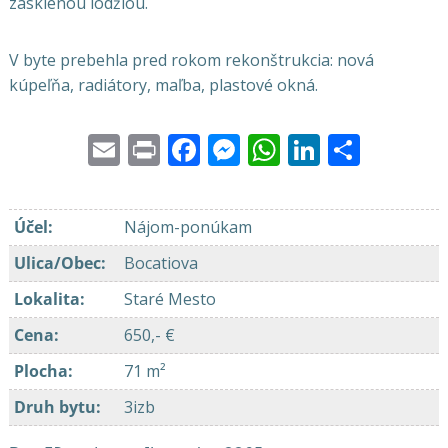
zasklenou lodžiou.
V byte prebehla pred rokom rekonštrukcia: nová
kúpeľňa, radiátory, maľba, plastové okná.
Email
Print
Facebook
Messenger
WhatsApp
LinkedI
Share
Účel
:
Nájom-ponúkam
Ulica/Obec
:
Bocatiova
Lokalita
:
Staré Mesto
Cena
:
650,- €
Plocha
:
71 m²
Druh bytu
:
3izb