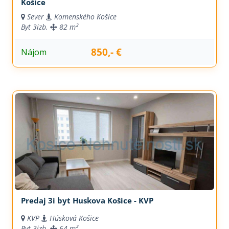
Košice
Sever
Komenského Košice
Byt
3izb.
82 m²
850,- €
Nájom
Predaj 3i byt Huskova Košice - KVP
KVP
Húsková Košice
Byt
3izb.
64 m²