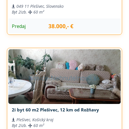
049 11 Plešivec, Slovensko
Byt
2izb.
60 m²
38.000,- €
Predaj
2i byt 60 m2 Plešivec, 12 km od Rožňavy
Plešivec, Košický kraj
Byt
2izb.
60 m²