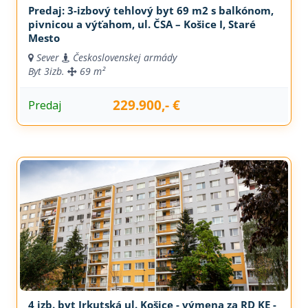
Predaj: 3-izbový tehlový byt 69 m2 s balkónom,
pivnicou a výťahom, ul. ČSA – Košice I, Staré
Mesto
Sever
Československej armády
Byt
3izb.
69 m²
229.900,- €
Predaj
4 izb. byt Irkutská ul. Košice - výmena za RD KE -