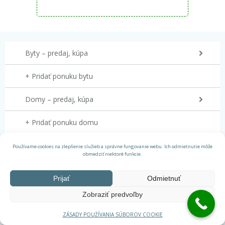
Byty – predaj, kúpa
+ Pridať ponuku bytu
Domy – predaj, kúpa
+ Pridať ponuku domu
Pozemky – predaj, kúpa
Používame cookies na zlepšenie služieb a správne fungovanie webu. Ich odmietnutie môže
obmedziť niektoré funkcie.
+ Pridať ponuku pozemku
Prijať
Odmietnuť
Nájom – ponuka
Zobraziť predvoľby
Nájom – dopyt
ZÁSADY POUŽÍVANIA SÚBOROV COOKIE