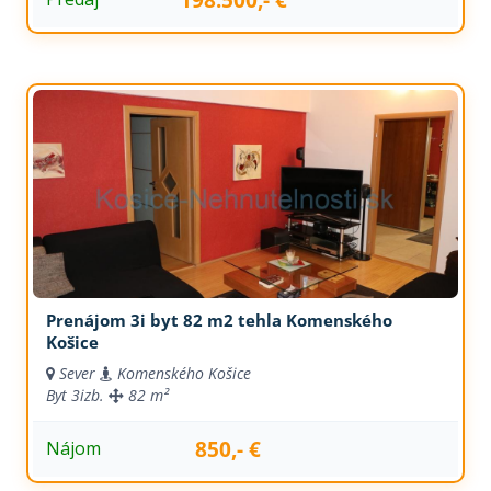
Prenájom 3i byt 82 m2 tehla Komenského
Košice
Sever
Komenského Košice
Byt
3izb.
82 m²
850,- €
Nájom