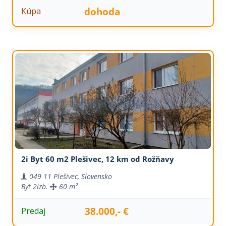
dohoda
Kúpa
2i Byt 60 m2 Plešivec, 12 km od Rožňavy
049 11 Plešivec, Slovensko
Byt
2izb.
60 m²
38.000,- €
Predaj