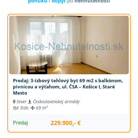
ponuku
/
dopyt
po
nehnuteľnosti
Predaj: 3-izbový tehlový byt 69 m2 s balkónom,
pivnicou a výťahom, ul. ČSA – Košice I, Staré
Mesto
Sever
Československej armády
Byt
3izb.
69 m²
229.900,- €
Predaj