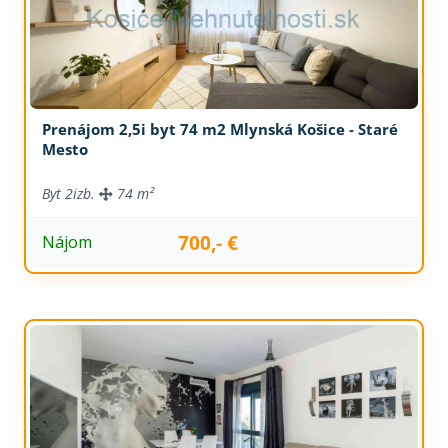
Prenájom 2,5i byt 74 m2 Mlynská Košice - Staré
Mesto
Byt
2izb.
74 m²
700,- €
Nájom