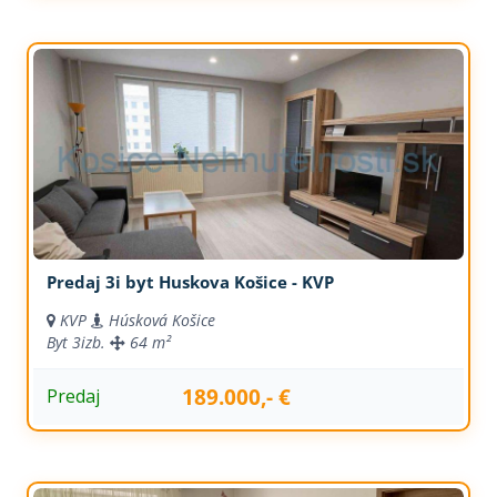
Predaj 3i byt Huskova Košice - KVP
KVP
Húsková Košice
Byt
3izb.
64 m²
189.000,- €
Predaj