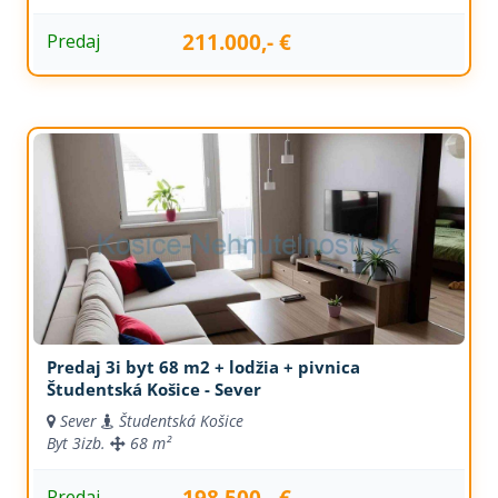
211.000,- €
Predaj
Predaj 3i byt 68 m2 + lodžia + pivnica
Študentská Košice - Sever
Sever
Študentská Košice
Byt
3izb.
68 m²
198.500,- €
Predaj