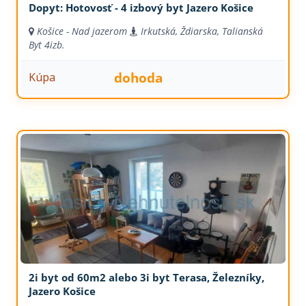
Dopyt: Hotovosť - 4 izbový byt Jazero Košice
Košice - Nad jazerom
Irkutská, Ždiarska, Talianská
Byt
4izb.
dohoda
Kúpa
2i byt od 60m2 alebo 3i byt Terasa, Železníky,
Jazero Košice