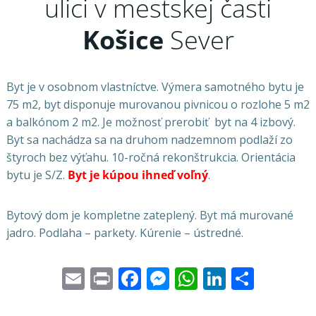
ulici v mestskej časti
Košice
Sever
Byt je v osobnom vlastníctve. Výmera samotného bytu je
75 m2, byt disponuje murovanou pivnicou o rozlohe 5 m2
a balkónom 2 m2. Je možnosť prerobiť byt na 4 izbový.
Byt sa nachádza sa na druhom nadzemnom podlaží zo
štyroch bez výťahu. 10-ročná rekonštrukcia. Orientácia
bytu je S/Z.
Byt je kúpou ihneď voľný
.
Bytový dom je kompletne zateplený. Byt má murované
jadro. Podlaha – parkety. Kúrenie – ústredné.
Email
Print
Facebook
Messenger
WhatsApp
LinkedI
Share