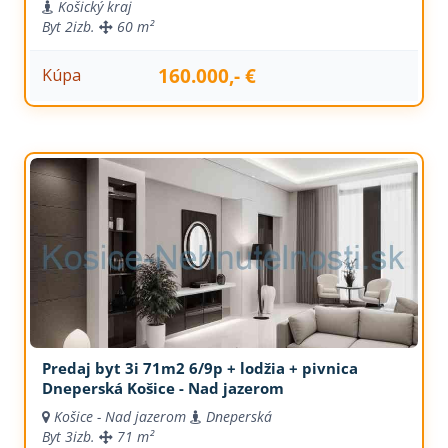
Košický kraj
Byt
2izb.
60 m²
160.000,- €
Kúpa
Predaj byt 3i 71m2 6/9p + lodžia + pivnica
Dneperská Košice - Nad jazerom
Košice - Nad jazerom
Dneperská
Byt
3izb.
71 m²