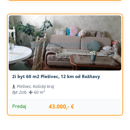
2i byt 60 m2 Plešivec, 12 km od Rožňavy
Plešivec, Košický kraj
Byt
2izb.
60 m²
43.000,- €
Predaj