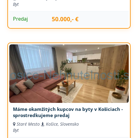
Byt
50.000,- €
Predaj
Máme okamžitých kupcov na byty v Košiciach -
sprostredkujeme predaj
Staré Mesto
Košice, Slovensko
Byt