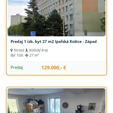
Predaj 1 izb. byt 27 m2 Ipeľská Košice - Západ
Terasa
Košický kraj
Byt
1izb.
27 m²
129.000,- €
Predaj