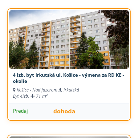
4 izb. byt Irkutská ul. Košice - výmena za RD KE -
okolie
Košice - Nad jazerom
Irkutská
Byt
4izb.
71 m²
dohoda
Predaj