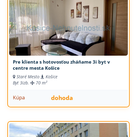
Pre klienta s hotovosťou zháňame 3i byt v
centre mesta Košice
Staré Mesto
Košice
Byt
3izb.
70 m²
dohoda
Kúpa