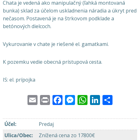
Chata je vedená ako manipulačný (ľahká montovaná
bunka) sklad za účelom uskladnenia náradia a úkryt pred
nečasom. Postavená je na štrkovom podklade a
betónových dielcoch.
Vykurovanie v chate je riešené el. gamatkami.
K pozemku vedie obecná prístupová cesta.
IS: el. prípojka
Email
Print
Facebook
Messenger
WhatsApp
LinkedI
Share
Účel
:
Predaj
Ulica/Obec
:
Znížená cena zo 17800€