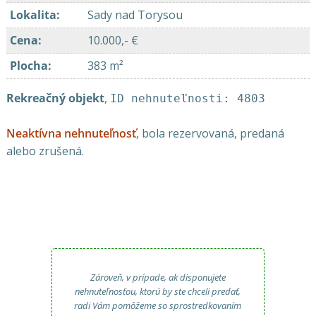
Lokalita
:
Sady nad Torysou
Cena
:
10.000,- €
Plocha
:
383 m²
Rekreačný objekt
,
ID nehnuteľnosti: 4803
Neaktívna nehnuteľnosť
, bola rezervovaná, predaná
alebo zrušená.
Zároveň, v prípade, ak disponujete
nehnuteľnosťou, ktorú by ste chceli predať,
radi Vám pomôžeme so sprostredkovaním