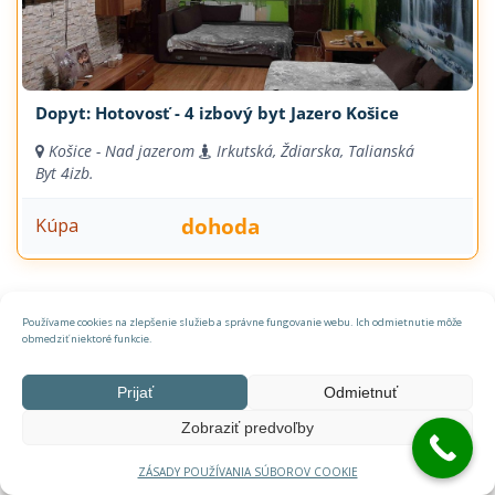
Dopyt: Hotovosť - 4 izbový byt Jazero Košice
Košice - Nad jazerom
Irkutská, Ždiarska, Talianská
Byt
4izb.
dohoda
Kúpa
Používame cookies na zlepšenie služieb a správne fungovanie webu. Ich odmietnutie môže
obmedziť niektoré funkcie.
Prijať
Odmietnuť
Zobraziť predvoľby
ZÁSADY POUŽÍVANIA SÚBOROV COOKIE