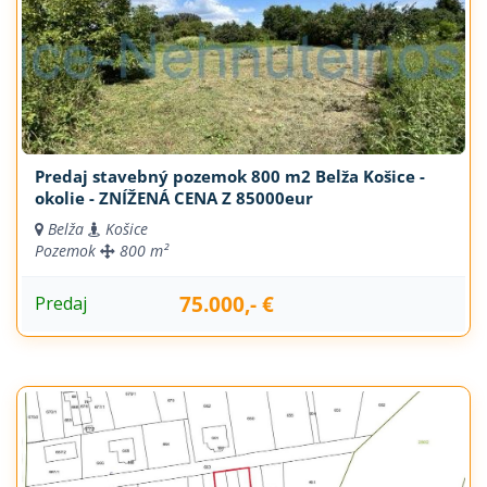
Predaj stavebný pozemok 800 m2 Belža Košice -
okolie - ZNÍŽENÁ CENA Z 85000eur
Belža
Košice
Pozemok
800 m²
75.000,- €
Predaj