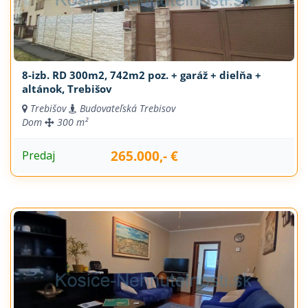
8-izb. RD 300m2, 742m2 poz. + garáž + dielňa +
altánok, Trebišov
Trebišov
Budovateľská Trebisov
Dom
300 m²
265.000,- €
Predaj