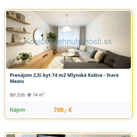
Prenájom 2,5i byt 74 m2 Mlynská Košice - Staré
Mesto
Byt
2izb.
74 m²
700,- €
Nájom