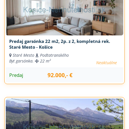
Predaj garsónka 22 m2, 2p. z 2, kompletná rek.
Staré Mesto - Košice
Staré Mesto
Podtatranského
Byt
garsónka.
22 m²
Neaktuálne
92.000,- €
Predaj