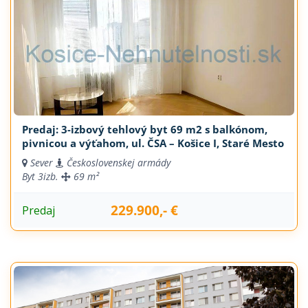
Predaj: 3-izbový tehlový byt 69 m2 s balkónom,
pivnicou a výťahom, ul. ČSA – Košice I, Staré Mesto
Sever
Československej armády
Byt
3izb.
69 m²
229.900,- €
Predaj