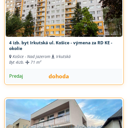
4 izb. byt Irkutská ul. Košice - výmena za RD KE -
okolie
Košice - Nad jazerom
Irkutská
Byt
4izb.
71 m²
dohoda
Predaj