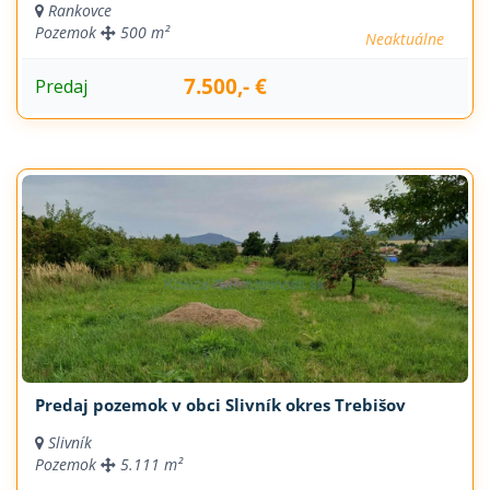
Rankovce
Pozemok
500 m²
Neaktuálne
7.500,- €
Predaj
Predaj pozemok v obci Slivník okres Trebišov
Slivník
Pozemok
5.111 m²