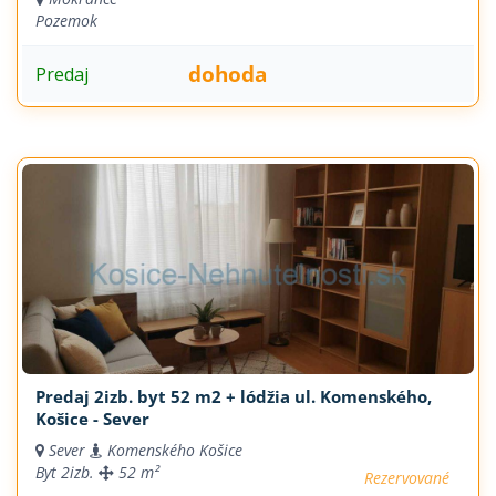
Pozemok
dohoda
Predaj
Predaj 2izb. byt 52 m2 + lódžia ul. Komenského,
Košice - Sever
Sever
Komenského Košice
Byt
2izb.
52 m²
Rezervované