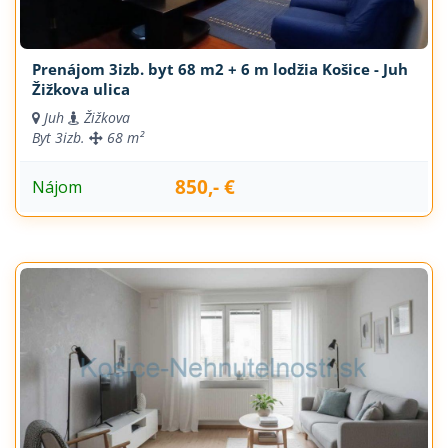
Prenájom 3izb. byt 68 m2 + 6 m lodžia Košice - Juh
Žižkova ulica
Juh
Žižkova
Byt
3izb.
68 m²
850,- €
Nájom